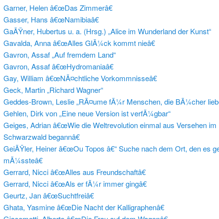
Garner, Helen â€œDas Zimmerâ€
Gasser, Hans â€œNamibiaâ€
GaÃŸner, Hubertus u. a. (Hrsg.) „Alice im Wunderland der Kunst“
Gavalda, Anna â€œAlles GlÃ¼ck kommt nieâ€
Gavron, Assaf „Auf fremdem Land“
Gavron, Assaf â€œHydromaniaâ€
Gay, William â€œNÃ¤chtliche Vorkommnisseâ€
Geck, Martin „Richard Wagner“
Geddes-Brown, Leslie „RÃ¤ume fÃ¼r Menschen, die BÃ¼cher lieb
Gehlen, Dirk von „Eine neue Version ist verfÃ¼gbar“
Geiges, Adrian â€œWie die Weltrevolution einmal aus Versehen im
Schwarzwald
begannâ€
GeiÃŸler, Heiner â€œOu Topos â€“ Suche nach dem Ort, den es g
mÃ¼ssteâ€
Gerrard, Nicci â€œAlles aus Freundschaftâ€
Gerrard, Nicci â€œAls er fÃ¼r immer gingâ€
Geurtz, Jan â€œSuchtfreiâ€
Ghata, Yasmine â€œDie Nacht der Kalligraphenâ€
Giacometti, Alberto â€œDie Frau auf dem Wagenâ€