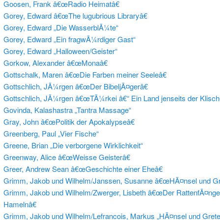
Goosen, Frank â€œRadio Heimatâ€
Gorey, Edward â€œThe lugubrious Libraryâ€
Gorey, Edward „Die WasserblÃ¼te“
Gorey, Edward „Ein fragwÃ¼rdiger Gast“
Gorey, Edward „Halloween/Geister“
Gorkow, Alexander â€œMonaâ€
Gottschalk, Maren â€œDie Farben meiner Seeleâ€
Gottschlich, JÃ¼rgen â€œDer BibeljÃ¤gerâ€
Gottschlich, JÃ¼rgen â€œTÃ¼rkei â€“ Ein Land jenseits der Klisch
Govinda, Kalashastra „Tantra Massage“
Gray, John â€œPolitik der Apokalypseâ€
Greenberg, Paul „Vier Fische“
Greene, Brian „Die verborgene Wirklichkeit“
Greenway, Alice â€œWeisse Geisterâ€
Greer, Andrew Sean â€œGeschichte einer Eheâ€
Grimm, Jakob und Wilhelm/Janssen, Susanne â€œHÃ¤nsel und Gre
Grimm, Jakob und Wilhelm/Zwerger, Lisbeth â€œDer RattenfÃ¤nge
Hamelnâ€
Grimm, Jakob und Wilhelm/Lefrancois, Markus „HÃ¤nsel und Grete