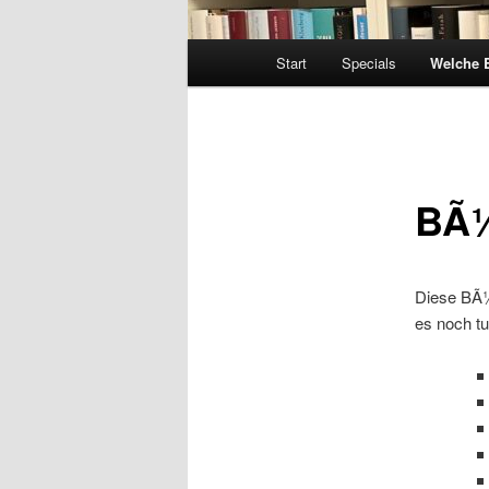
Hauptmenü
Start
Specials
Welche 
BÃ¼
Diese BÃ¼
es noch tu