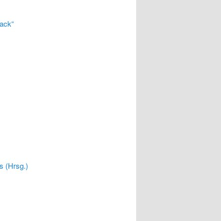
ack“
s (Hrsg.)