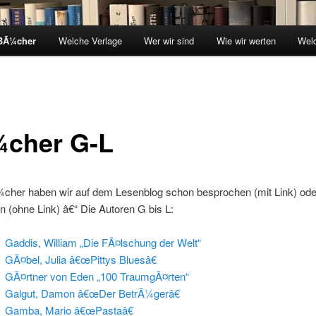
BÃ¼cher
Welche Verlage
Wer wir sind
Wie wir werten
Wel
cher G-L
cher haben wir auf dem Lesenblog schon besprochen (mit Link) od
n (ohne Link) â€“ Die Autoren G bis L:
Gaddis, William „Die FÃ¤lschung der Welt“
GÃ¤bel, Julia â€œPittys Bluesâ€
GÃ¤rtner von Eden „100 TraumgÃ¤rten“
Galgut, Damon â€œDer BetrÃ¼gerâ€
Gamba, Mario â€œPastaâ€