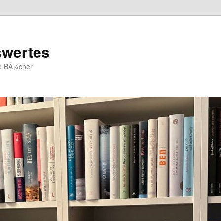
swertes
ue BÃ¼cher