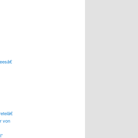
eesâ€
telâ€
r von
l“