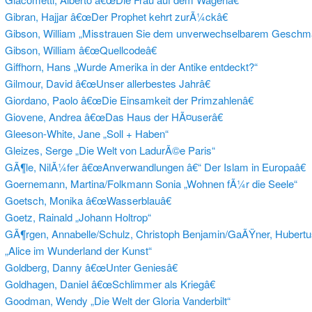
Gibran, Hajjar â€œDer Prophet kehrt zurÃ¼ckâ€
Gibson, William „Misstrauen Sie dem unverwechselbarem Geschm
Gibson, William â€œQuellcodeâ€
Giffhorn, Hans „Wurde Amerika in der Antike entdeckt?“
Gilmour, David â€œUnser allerbestes Jahrâ€
Giordano, Paolo â€œDie Einsamkeit der Primzahlenâ€
Giovene, Andrea â€œDas Haus der HÃ¤userâ€
Gleeson-White, Jane „Soll + Haben“
Gleizes, Serge „Die Welt von LadurÃ©e Paris“
GÃ¶le, NilÃ¼fer â€œAnverwandlungen â€“ Der Islam in Europaâ€
Goernemann, Martina/Folkmann Sonia „Wohnen fÃ¼r die Seele“
Goetsch, Monika â€œWasserblauâ€
Goetz, Rainald „Johann Holtrop“
GÃ¶rgen, Annabelle/Schulz, Christoph Benjamin/GaÃŸner, Hubertu
„Alice im Wunderland der Kunst“
Goldberg, Danny â€œUnter Geniesâ€
Goldhagen, Daniel â€œSchlimmer als Kriegâ€
Goodman, Wendy „Die Welt der Gloria Vanderbilt“