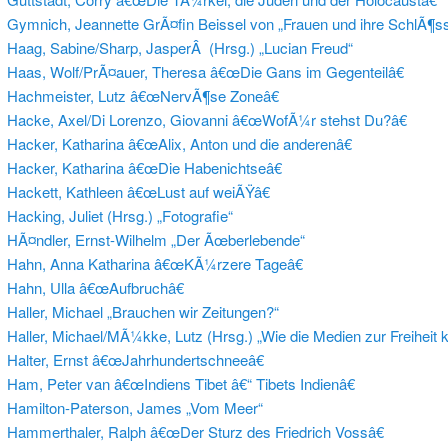
Gymnich, Jeannette GrÃ¤fin Beissel von „Frauen und ihre SchlÃ¶s
Haag, Sabine/Sharp, JasperÂ (Hrsg.) „Lucian Freud“
Haas, Wolf/PrÃ¤auer, Theresa â€œDie Gans im Gegenteilâ€
Hachmeister, Lutz â€œNervÃ¶se Zoneâ€
Hacke, Axel/Di Lorenzo, Giovanni â€œWofÃ¼r stehst Du?â€
Hacker, Katharina â€œAlix, Anton und die anderenâ€
Hacker, Katharina â€œDie Habenichtseâ€
Hackett, Kathleen â€œLust auf weiÃŸâ€
Hacking, Juliet (Hrsg.) „Fotografie“
HÃ¤ndler, Ernst-Wilhelm „Der Ãœberlebende“
Hahn, Anna Katharina â€œKÃ¼rzere Tageâ€
Hahn, Ulla â€œAufbruchâ€
Haller, Michael „Brauchen wir Zeitungen?“
Haller, Michael/MÃ¼kke, Lutz (Hrsg.) „Wie die Medien zur Freiheit
Halter, Ernst â€œJahrhundertschneeâ€
Ham, Peter van â€œIndiens Tibet â€“ Tibets Indienâ€
Hamilton-Paterson, James „Vom Meer“
Hammerthaler, Ralph â€œDer Sturz des Friedrich Vossâ€