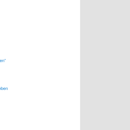
en“
eben