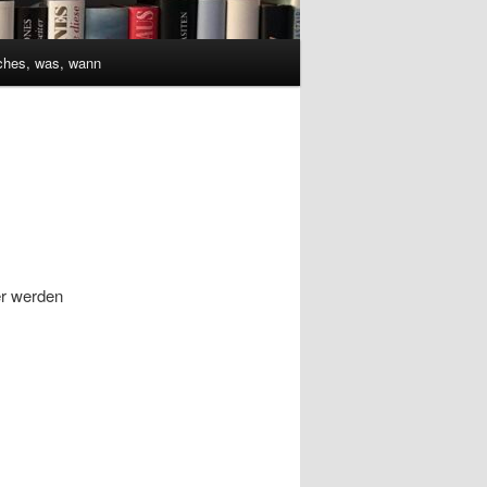
ches, was, wann
er werden