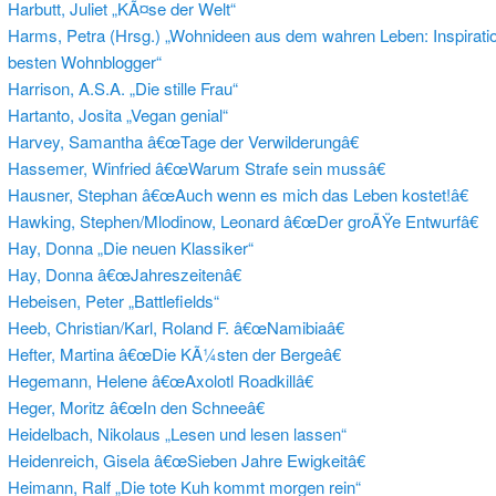
Harbutt, Juliet „KÃ¤se der Welt“
Harms, Petra (Hrsg.) „Wohnideen aus dem wahren Leben: Inspirati
besten Wohnblogger“
Harrison, A.S.A. „Die stille Frau“
Hartanto, Josita „Vegan genial“
Harvey, Samantha â€œTage der Verwilderungâ€
Hassemer, Winfried â€œWarum Strafe sein mussâ€
Hausner, Stephan â€œAuch wenn es mich das Leben kostet!â€
Hawking, Stephen/Mlodinow, Leonard â€œDer groÃŸe Entwurfâ€
Hay, Donna „Die neuen Klassiker“
Hay, Donna â€œJahreszeitenâ€
Hebeisen, Peter „Battlefields“
Heeb, Christian/Karl, Roland F. â€œNamibiaâ€
Hefter, Martina â€œDie KÃ¼sten der Bergeâ€
Hegemann, Helene â€œAxolotl Roadkillâ€
Heger, Moritz â€œIn den Schneeâ€
Heidelbach, Nikolaus „Lesen und lesen lassen“
Heidenreich, Gisela â€œSieben Jahre Ewigkeitâ€
Heimann, Ralf „Die tote Kuh kommt morgen rein“