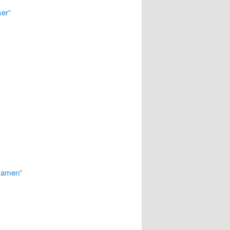
ser“
 kamen“