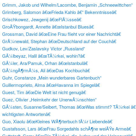
Grimm, Jakob und Wilhelm/Lacombe, Benjamin „Schneewittchen“
Grimberg, Salomon â€œFrieda Kahlo â€“ Bekenntnisseâ€
Grischkowez, Jewgenij â€œFlÃ¼sseâ€
GroÃŸbongardt, Annette â€œIstanbul Bluesâ€
Grossman, David â€œEine Frau flieht vor einer Nachrichtâ€
GrÃ¼newald, Stephan â€œDeutschland auf der Couchâ€
Gudkov, Lev/Zaslavsky Victor „Russland“
GÃ¼lbeyaz, Halil â€œTÃ¼rkei, wohin?â€
GÃ¼ler, Ara/Pamuk, Orhan â€œIstanbulâ€
GÃ¼ngÃ¶rmÃ¼s, Ali â€œDas Kochbuchâ€
Guhr, Constanze „Mein wunderbares Gartenbuch“
Guillermoprieto, Alma â€œHavanna im Spiegelâ€
Guest, Tim â€œDie Welt ist nicht genugâ€
Guez, Olivier „Heimkehr der UnerwÃ¼nschten“
GÃ¼sten, Susanne/Seibert, Thomas â€œWas stimmt? TÃ¼rkei â€“
wichtigsten Antwortenâ€
Guo, Xiaolu â€œKleines WÃ¶rterbuch fÃ¼r Liebendeâ€
Gustafsson, Lars â€œFrau Sorgedahls schÃ¶ne weiÃŸe Armeâ€
Guttstadt, Corry â€œDie TÃ¼rkei, die Juden und der Holocaustâ€