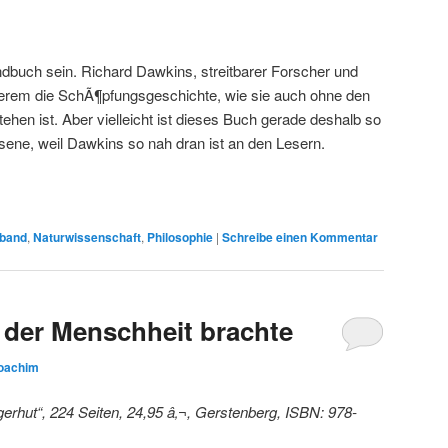
gendbuch sein. Richard Dawkins, streitbarer Forscher und
anderem die SchÃ¶pfungsgeschichte, wie sie auch ohne den
ehen ist. Aber vielleicht ist dieses Buch gerade deshalb so
ene, weil Dawkins so nah dran ist an den Lesern.
dband
,
Naturwissenschaft
,
Philosophie
|
Schreibe einen Kommentar
 der Menschheit brachte
oachim
ngerhut“, 224 Seiten, 24,95 â‚¬, Gerstenberg, ISBN: 978-