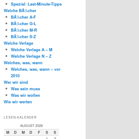
Spezial: Last-Minute-Tipps
Welche BÃ¼cher
BÃ¼cher A-F
BÃ¼cher G-L
BÃ¼cher M-R
BÃ¼cher S-Z
Welche Verlage
Welche Verlage A – M
Welche Verlage N – Z
Welches, was, wann
Welches, was, wann – vor
2010
Wer wir sind
Was sein muss
Was wir wollen
Wie wir werten
LESEN-KALENDER
AUGUST 2026
M
D
M
D
F
S
S
1
2