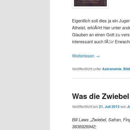
Eigentlich soll dies ja ein Ju
Atheist, erklÃ¤rt hier unter 
Glauben an einen Gott zu verst
interessant auch fÃ¼r Erwachs
Weiterlesen
→
Veröffentlicht unter
Astronomie
,
Bil
Was die Zwiebel
Veröffentlicht am
21. Juli 2013
von
J
Bill Laws „Zwiebel, Safran, Fi
3836926942;