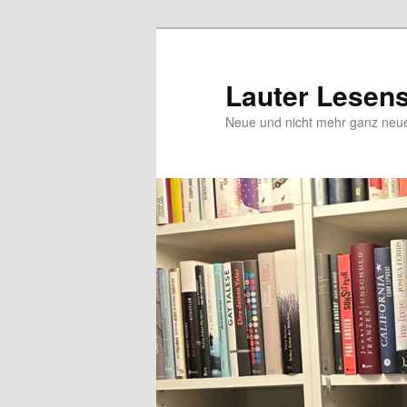
Zum
Zum
Inhalt
sekundären
wechseln
Inhalt
Lauter Lesen
wechseln
Neue und nicht mehr ganz ne