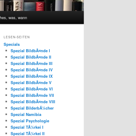
hes, was, wann
LESEN-SEITEN
Specials
Spezial BildbÃ¤nde I
Spezial BildbÃ¤nde II
Spezial BildbÃ¤nde III
Spezial BildbÃ¤nde IV
Spezial BildbÃ¤nde IX
Spezial BildbÃ¤nde V
Spezial BildbÃ¤nde VI
Spezial BildbÃ¤nde VII
Spezial BildbÃ¤nde VIII
Spezial BilderbÃ¼cher
Spezial Namibia
Spezial Psychologie
Spezial TÃ¼rkei I
Spezial TÃ¼rkei II