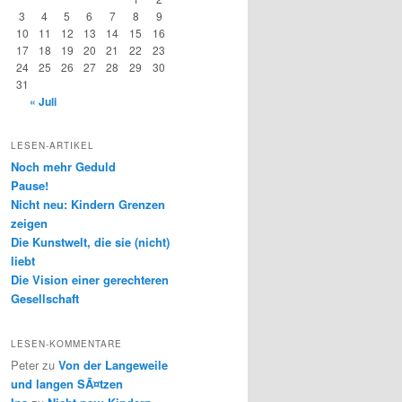
3
4
5
6
7
8
9
10
11
12
13
14
15
16
17
18
19
20
21
22
23
24
25
26
27
28
29
30
31
« Juli
LESEN-ARTIKEL
Noch mehr Geduld
Pause!
Nicht neu: Kindern Grenzen
zeigen
Die Kunstwelt, die sie (nicht)
liebt
Die Vision einer gerechteren
Gesellschaft
LESEN-KOMMENTARE
Peter
zu
Von der Langeweile
und langen SÃ¤tzen