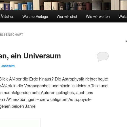
BÃ¼cher
Welche Verlage
Wer wir sind
Wie wir werten
Welc
ISSENSCHAFT
en, ein Universum
n
Joachim
 Blick Ã¼ber die Erde hinaus? Die Astrophysik richtet heute
rÃ¼ck in die Vergangenheit und hinein in kleinste Teile und
en nachfolgenden acht Autoren gelingt es, auch uns
 nÃ¤herzubringen – die wichtigsten Astrophysik-
genen beiden Jahre: