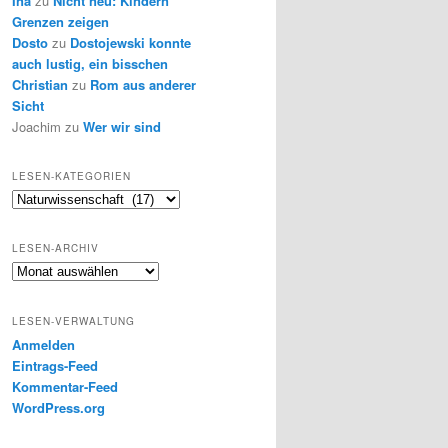
Ina
zu
Nicht neu: Kindern
Grenzen zeigen
Dosto
zu
Dostojewski konnte
auch lustig, ein bisschen
Christian
zu
Rom aus anderer
Sicht
Joachim
zu
Wer wir sind
LESEN-KATEGORIEN
Lesen-
Kategorien
LESEN-ARCHIV
Lesen-
Archiv
LESEN-VERWALTUNG
Anmelden
Eintrags-Feed
Kommentar-Feed
WordPress.org