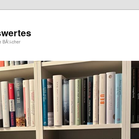
swertes
ue BÃ¼cher