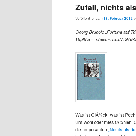
Zufall, nichts als
Veröffentlicht am
18. Februar 2012
v
Georg Brunold „Fortuna auf Tr
19,99 â‚¬, Galiani, ISBN: 978
Was ist GlÃ¼ck, was ist Pech
uns wohl oder mies fÃ¼hlen. O
des imposanten
„Nichts als di