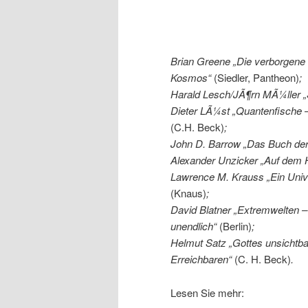
Brian Greene „Die verborgene W
Kosmos“
(Siedler, Pantheon)
;
Harald Lesch/JÃ¶rn MÃ¼ller 
Dieter LÃ¼st „Quantenfische –
(C.H. Beck)
;
John D. Barrow „Das Buch der
Alexander Unzicker „Auf dem
Lawrence M. Krauss „Ein Univ
(Knaus)
;
David Blatner „Extremwelten –
unendlich“
(Berlin)
;
Helmut Satz „Gottes unsichtb
Erreichbaren“
(C. H. Beck)
.
Lesen Sie mehr: