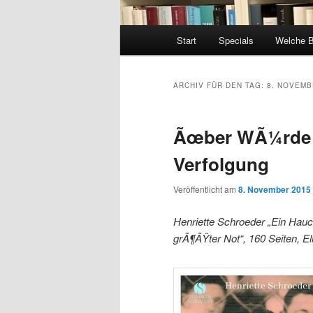
Hauptmenü
Start
Specials
Welche 
ARCHIV FÜR DEN TAG:
8. NOVEMB
Ãœber WÃ¼rde i
Verfolgung
Veröffentlicht am
8. November 2015
Henriette Schroeder „Ein Hauch
grÃ¶ÃŸter Not“, 160 Seiten, 