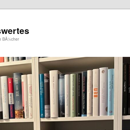
swertes
ue BÃ¼cher