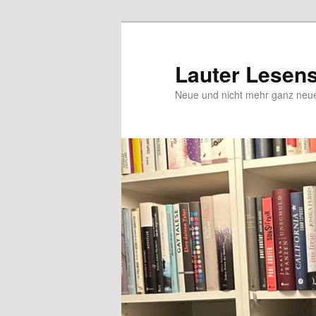
Zum
Zum
Inhalt
sekundären
wechseln
Inhalt
Lauter Lesen
wechseln
Neue und nicht mehr ganz ne