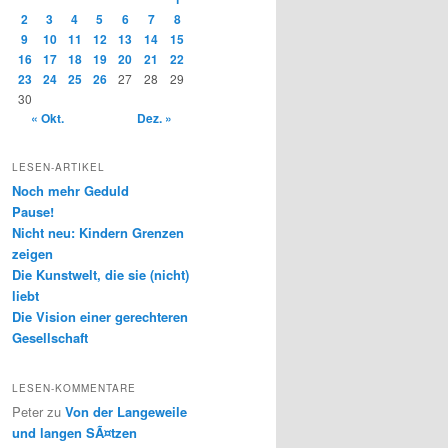
2
3
4
5
6
7
8
9
10
11
12
13
14
15
16
17
18
19
20
21
22
23
24
25
26
27
28
29
30
« Okt.
Dez. »
LESEN-ARTIKEL
Noch mehr Geduld
Pause!
Nicht neu: Kindern Grenzen
zeigen
Die Kunstwelt, die sie (nicht)
liebt
Die Vision einer gerechteren
Gesellschaft
LESEN-KOMMENTARE
Peter
zu
Von der Langeweile
und langen SÃ¤tzen