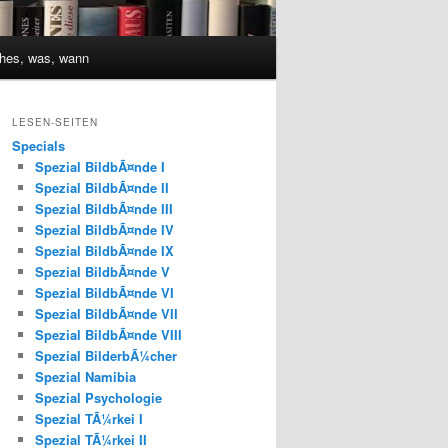
hes, was, wann
LESEN-SEITEN
Specials
Spezial BildbÃ¤nde I
Spezial BildbÃ¤nde II
Spezial BildbÃ¤nde III
Spezial BildbÃ¤nde IV
Spezial BildbÃ¤nde IX
Spezial BildbÃ¤nde V
Spezial BildbÃ¤nde VI
Spezial BildbÃ¤nde VII
Spezial BildbÃ¤nde VIII
Spezial BilderbÃ¼cher
Spezial Namibia
Spezial Psychologie
Spezial TÃ¼rkei I
Spezial TÃ¼rkei II