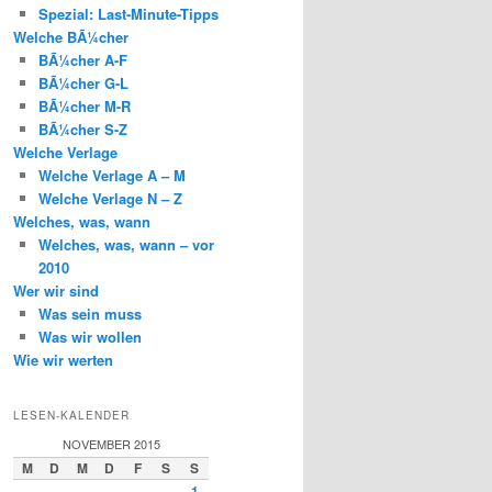
Spezial: Last-Minute-Tipps
Welche BÃ¼cher
BÃ¼cher A-F
BÃ¼cher G-L
BÃ¼cher M-R
BÃ¼cher S-Z
Welche Verlage
Welche Verlage A – M
Welche Verlage N – Z
Welches, was, wann
Welches, was, wann – vor
2010
Wer wir sind
Was sein muss
Was wir wollen
Wie wir werten
LESEN-KALENDER
NOVEMBER 2015
M
D
M
D
F
S
S
1