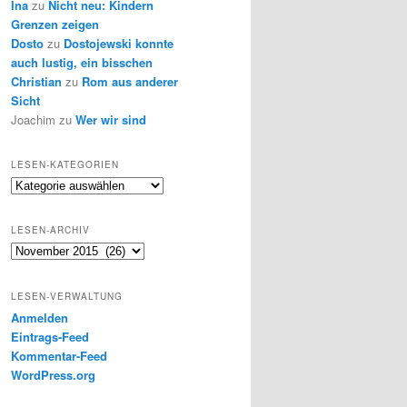
Ina
zu
Nicht neu: Kindern
Grenzen zeigen
Dosto
zu
Dostojewski konnte
auch lustig, ein bisschen
Christian
zu
Rom aus anderer
Sicht
Joachim
zu
Wer wir sind
LESEN-KATEGORIEN
Lesen-
Kategorien
LESEN-ARCHIV
Lesen-
Archiv
LESEN-VERWALTUNG
Anmelden
Eintrags-Feed
Kommentar-Feed
WordPress.org