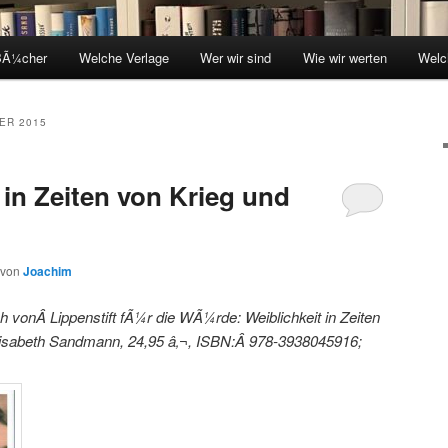
BÃ¼cher
Welche Verlage
Wer wir sind
Wie wir werten
Welc
ER 2015
n Zeiten von Krieg und
von
Joachim
 vonÂ Lippenstift fÃ¼r die WÃ¼rde: Weiblichkeit in Zeiten
Elisabeth Sandmann, 24,95 â‚¬, ISBN:Â 978-3938045916;