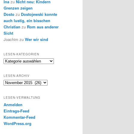
Ina
zu
Nicht neu: Kindern
Grenzen zeigen
Dosto
zu
Dostojewski konnte
auch lustig, ein bisschen
Christian
zu
Rom aus anderer
Sicht
Joachim
zu
Wer wir sind
LESEN-KATEGORIEN
Lesen-
Kategorien
LESEN-ARCHIV
Lesen-
Archiv
LESEN-VERWALTUNG
Anmelden
Eintrags-Feed
Kommentar-Feed
WordPress.org