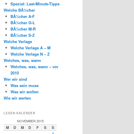
Spezial: Last-Minute-Tipps
Welche BÃ¼cher
BÃ¼cher A-F
BÃ¼cher G-L
BÃ¼cher M-R
BÃ¼cher S-Z
Welche Verlage
Welche Verlage A – M
Welche Verlage N – Z
Welches, was, wann
Welches, was, wann – vor
2010
Wer wir sind
Was sein muss
Was wir wollen
Wie wir werten
LESEN-KALENDER
NOVEMBER 2015
M
D
M
D
F
S
S
1