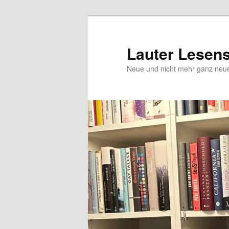
Zum
Zum
Inhalt
sekundären
wechseln
Inhalt
Lauter Lesen
wechseln
Neue und nicht mehr ganz ne