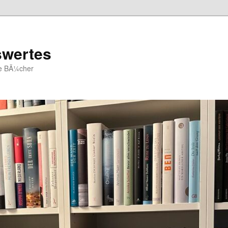
swertes
ue BÃ¼cher