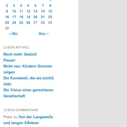
2
3
4
5
6
7
8
9
10
11
12
13
14
15
16
17
18
19
20
21
22
23
24
25
26
27
28
29
30
« Okt.
Dez. »
LESEN-ARTIKEL
Noch mehr Geduld
Pause!
Nicht neu: Kindern Grenzen
zeigen
Die Kunstwelt, die sie (nicht)
liebt
Die Vision einer gerechteren
Gesellschaft
LESEN-KOMMENTARE
Peter
zu
Von der Langeweile
und langen SÃ¤tzen