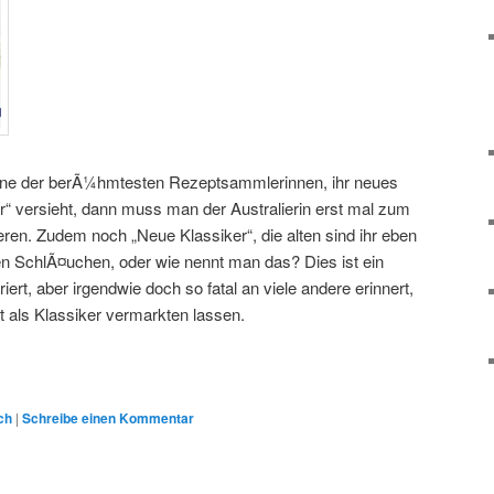
ne der berÃ¼hmtesten Rezeptsammlerinnen, ihr neues
r“ versieht, dann muss man der Australierin erst mal zum
eren. Zudem noch „Neue Klassiker“, die alten sind ihr eben
uen SchlÃ¤uchen, oder wie nennt man das? Dies ist ein
iert, aber irgendwie doch so fatal an viele andere erinnert,
t als Klassiker vermarkten lassen.
ch
|
Schreibe einen Kommentar