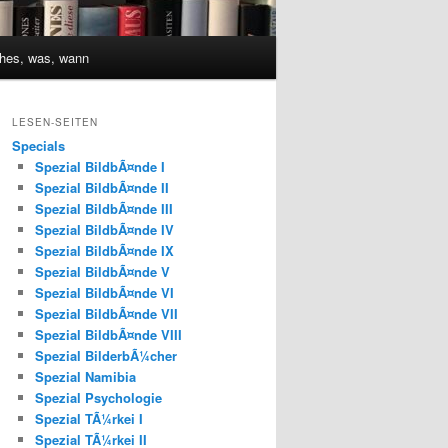
hes, was, wann
LESEN-SEITEN
Specials
Spezial BildbÃ¤nde I
Spezial BildbÃ¤nde II
Spezial BildbÃ¤nde III
Spezial BildbÃ¤nde IV
Spezial BildbÃ¤nde IX
Spezial BildbÃ¤nde V
Spezial BildbÃ¤nde VI
Spezial BildbÃ¤nde VII
Spezial BildbÃ¤nde VIII
Spezial BilderbÃ¼cher
Spezial Namibia
Spezial Psychologie
Spezial TÃ¼rkei I
Spezial TÃ¼rkei II