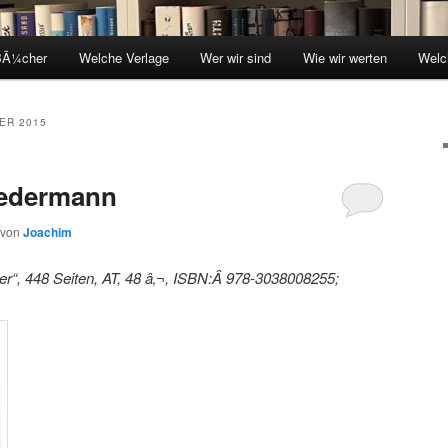
BÃ¼cher
Welche Verlage
Wer wir sind
Wie wir werten
Welc
ER 2015
jedermann
von
Joachim
r“, 448 Seiten, AT, 48 â‚¬, ISBN:Â 978-3038008255;