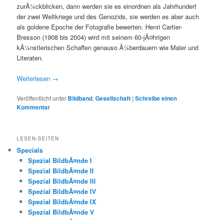
zurÃ¼ckblicken, dann werden sie es einordnen als Jahrhundert
der zwei Weltkriege und des Genozids, sie werden es aber auch
als goldene Epoche der Fotografie bewerten. Henri Cartier-
Bresson (1908 bis 2004) wird mit seinem 60-jÃ¤hrigen
kÃ¼nstlerischen Schaffen genauso Ã¼berdauern wie Maler und
Literaten.
Weiterlesen
→
Veröffentlicht unter
Bildband
,
Gesellschaft
|
Schreibe einen
Kommentar
LESEN-SEITEN
Specials
Spezial BildbÃ¤nde I
Spezial BildbÃ¤nde II
Spezial BildbÃ¤nde III
Spezial BildbÃ¤nde IV
Spezial BildbÃ¤nde IX
Spezial BildbÃ¤nde V