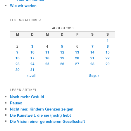
Wie wir werten
LESEN-KALENDER
AUGUST 2010
M
D
M
D
F
S
S
1
2
3
4
5
6
7
8
9
10
11
12
13
14
15
16
17
18
19
20
21
22
23
24
25
26
27
28
29
30
31
« Juli
Sep. »
LESEN-ARTIKEL
Noch mehr Geduld
Pause!
Nicht neu: Kindern Grenzen zeigen
Die Kunstwelt, die sie (nicht) liebt
Die Vision einer gerechteren Gesellschaft