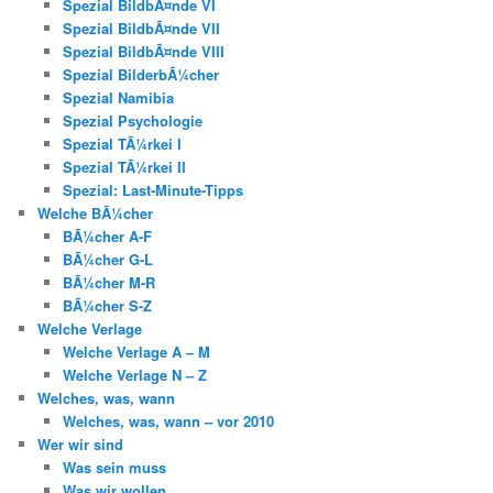
Spezial BildbÃ¤nde VI
Spezial BildbÃ¤nde VII
Spezial BildbÃ¤nde VIII
Spezial BilderbÃ¼cher
Spezial Namibia
Spezial Psychologie
Spezial TÃ¼rkei I
Spezial TÃ¼rkei II
Spezial: Last-Minute-Tipps
Welche BÃ¼cher
BÃ¼cher A-F
BÃ¼cher G-L
BÃ¼cher M-R
BÃ¼cher S-Z
Welche Verlage
Welche Verlage A – M
Welche Verlage N – Z
Welches, was, wann
Welches, was, wann – vor 2010
Wer wir sind
Was sein muss
Was wir wollen