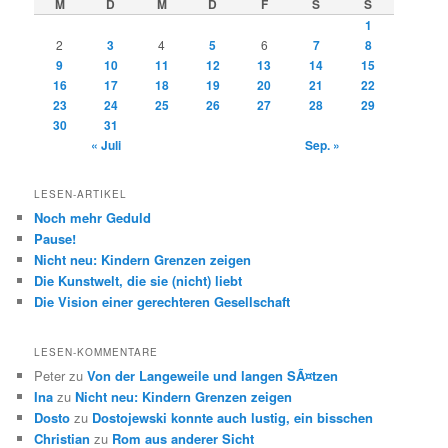
M
D
M
D
F
S
S
1
2
3
4
5
6
7
8
9
10
11
12
13
14
15
16
17
18
19
20
21
22
23
24
25
26
27
28
29
30
31
« Juli
Sep. »
LESEN-ARTIKEL
Noch mehr Geduld
Pause!
Nicht neu: Kindern Grenzen zeigen
Die Kunstwelt, die sie (nicht) liebt
Die Vision einer gerechteren Gesellschaft
LESEN-KOMMENTARE
Peter
zu
Von der Langeweile und langen SÃ¤tzen
Ina
zu
Nicht neu: Kindern Grenzen zeigen
Dosto
zu
Dostojewski konnte auch lustig, ein bisschen
Christian
zu
Rom aus anderer Sicht