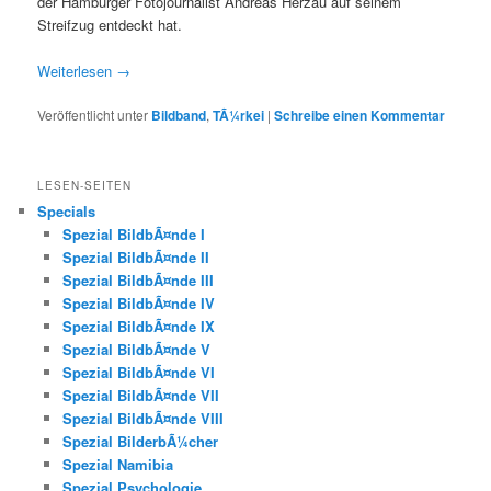
der Hamburger Fotojournalist Andreas Herzau auf seinem
Streifzug entdeckt hat.
Weiterlesen
→
Veröffentlicht unter
Bildband
,
TÃ¼rkei
|
Schreibe einen Kommentar
LESEN-SEITEN
Specials
Spezial BildbÃ¤nde I
Spezial BildbÃ¤nde II
Spezial BildbÃ¤nde III
Spezial BildbÃ¤nde IV
Spezial BildbÃ¤nde IX
Spezial BildbÃ¤nde V
Spezial BildbÃ¤nde VI
Spezial BildbÃ¤nde VII
Spezial BildbÃ¤nde VIII
Spezial BilderbÃ¼cher
Spezial Namibia
Spezial Psychologie