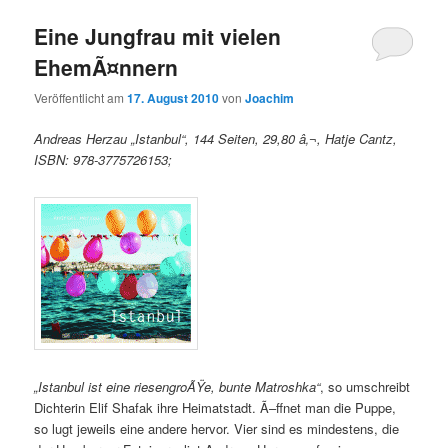
Eine Jungfrau mit vielen
EhemÃ¤nnern
Veröffentlicht am
17. August 2010
von
Joachim
Andreas Herzau „Istanbul“, 144 Seiten, 29,80 â‚¬, Hatje Cantz,
ISBN: 978-3775726153;
„Istanbul ist eine riesengroÃŸe, bunte Matroshka“
, so umschreibt
Dichterin Elif Shafak ihre Heimatstadt. Ã–ffnet man die Puppe,
so lugt jeweils eine andere hervor. Vier sind es mindestens, die