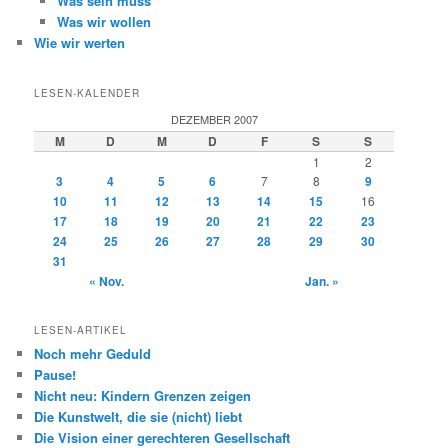
Was sein muss
Was wir wollen
Wie wir werten
LESEN-KALENDER
DEZEMBER 2007
M
D
M
D
F
S
S
1
2
3
4
5
6
7
8
9
10
11
12
13
14
15
16
17
18
19
20
21
22
23
24
25
26
27
28
29
30
31
« Nov.
Jan. »
LESEN-ARTIKEL
Noch mehr Geduld
Pause!
Nicht neu: Kindern Grenzen zeigen
Die Kunstwelt, die sie (nicht) liebt
Die Vision einer gerechteren Gesellschaft