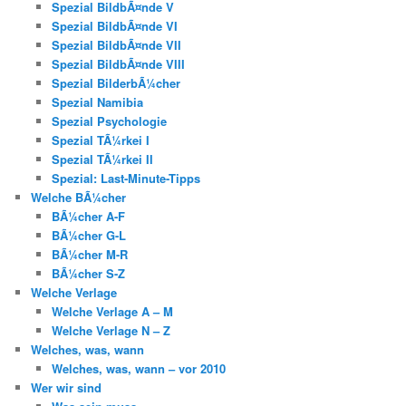
Spezial BildbÃ¤nde V
Spezial BildbÃ¤nde VI
Spezial BildbÃ¤nde VII
Spezial BildbÃ¤nde VIII
Spezial BilderbÃ¼cher
Spezial Namibia
Spezial Psychologie
Spezial TÃ¼rkei I
Spezial TÃ¼rkei II
Spezial: Last-Minute-Tipps
Welche BÃ¼cher
BÃ¼cher A-F
BÃ¼cher G-L
BÃ¼cher M-R
BÃ¼cher S-Z
Welche Verlage
Welche Verlage A – M
Welche Verlage N – Z
Welches, was, wann
Welches, was, wann – vor 2010
Wer wir sind