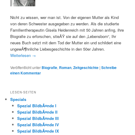
Nicht zu wissen, wer man ist. Von der eigenen Mutter als Kind
von deren Schwester ausgegeben zu werden. Als die studierte
Familientherapeutin Gisela Heidenreich mit 50 Jahren anfing, ihre
Biografie zu erforschen, stieÃŸ sie auf den „Lebensborn“, Ihr
neues Buch setzt mit dem Tod der Mutter ein und schildert eine
ungewÃ¶hnliche Liebesgeschichte in den 50er Jahren.
Weiterlesen
→
Veröffentlicht unter
Biografie
,
Roman
,
Zeitgeschichte
|
Schreibe
einen Kommentar
LESEN-SEITEN
Specials
Spezial BildbÃ¤nde I
Spezial BildbÃ¤nde II
Spezial BildbÃ¤nde III
Spezial BildbÃ¤nde IV
Spezial BildbÃ¤nde IX