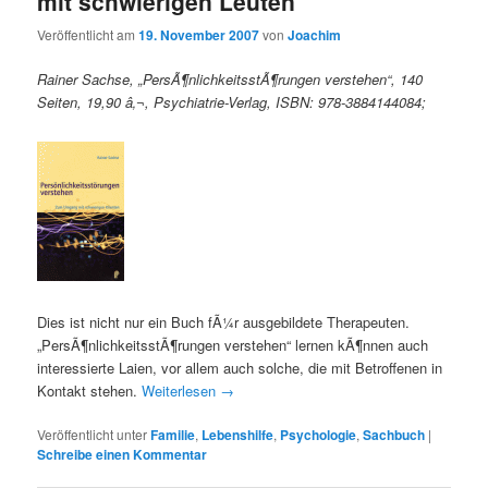
mit schwierigen Leuten
Veröffentlicht am
19. November 2007
von
Joachim
Rainer Sachse, „PersÃ¶nlichkeitsstÃ¶rungen verstehen“, 140
Seiten, 19,90 â‚¬, Psychiatrie-Verlag, ISBN: 978-3884144084;
Dies ist nicht nur ein Buch fÃ¼r ausgebildete Therapeuten.
„PersÃ¶nlichkeitsstÃ¶rungen verstehen“ lernen kÃ¶nnen auch
interessierte Laien, vor allem auch solche, die mit Betroffenen in
Kontakt stehen.
Weiterlesen
→
Veröffentlicht unter
Familie
,
Lebenshilfe
,
Psychologie
,
Sachbuch
|
Schreibe einen Kommentar