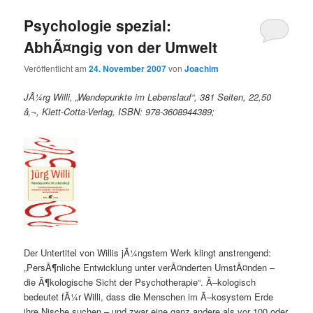
Psychologie spezial:
AbhÃ¤ngig von der Umwelt
Veröffentlicht am
24. November 2007
von
Joachim
JÃ¼rg Willi, „Wendepunkte im Lebenslauf“, 381 Seiten, 22,50
â‚¬, Klett-Cotta-Verlag, ISBN: 978-3608944389;
Der Untertitel von Willis jÃ¼ngstem Werk klingt anstrengend:
„PersÃ¶nliche Entwicklung unter verÃ¤nderten UmstÃ¤nden –
die Ã¶kologische Sicht der Psychotherapie“. Ã–kologisch
bedeutet fÃ¼r Willi, dass die Menschen im Ã–kosystem Erde
ihre Nische suchen – und zwar eine ganz andere als vor 100 oder