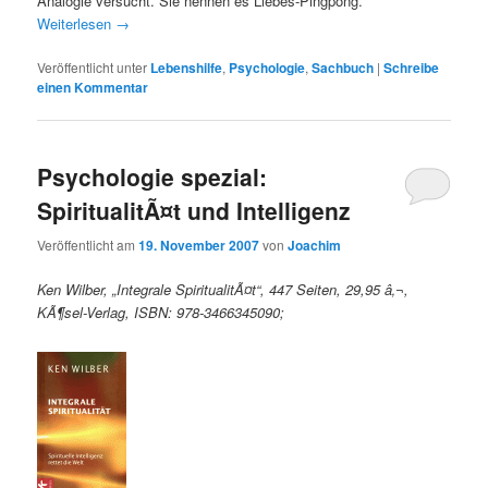
Analogie versucht. Sie nennen es Liebes-Pingpong.
Weiterlesen
→
Veröffentlicht unter
Lebenshilfe
,
Psychologie
,
Sachbuch
|
Schreibe
einen Kommentar
Psychologie spezial:
SpiritualitÃ¤t und Intelligenz
Veröffentlicht am
19. November 2007
von
Joachim
Ken Wilber, „Integrale SpiritualitÃ¤t“, 447 Seiten, 29,95 â‚¬,
KÃ¶sel-Verlag, ISBN: 978-3466345090;