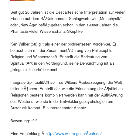
Seit gut 20 Jahren ist die Descartes’sche Interpretation auf vielen
Ebenen auf dem RÃ¼ckmarsch. Schlagworte wie „Metaphysik“
oder „New Age“ beflÃ¼gelten schon in den 1980er Jahren die
Phantasie vieler Wissenschafts-Skeptiker.
Ken Wilber (58) gilt als einer der profiliertesten Vordenker. Er
befasst sich mit der ZusammenfÃ¼hrung von Philosophie,
Religion und Wissenschaft. Er stellt die Bedeutung von
SpiritualitÃ¤t in den Vordergrund, seine Denkrichtung ist als
„Integrale Theorie“ bekannt.
Integrale SpiritualitÃ¤t soll, so Wilbers Ãœberzeugung, die Welt
retten kÃ¶nnen. Er stellt dar, wie die Erleuchtung der Ã¶stlichen
Religionen bestens kombiniert werden kann mit der AufklÃ¤rung
des Westens, wie sie in der Entwicklungspsychologie zum
Ausdruck kommt. Ein interessanter Ansatz.
Bewertung: ****
Eine Empfehlung:Â
http://www.wir-im-gesprÃ¤ch.de/