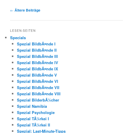
Beitrags-
←
Ältere Beiträge
Navigation
LESEN-SEITEN
Specials
Spezial BildbÃ¤nde I
Spezial BildbÃ¤nde II
Spezial BildbÃ¤nde III
Spezial BildbÃ¤nde IV
Spezial BildbÃ¤nde IX
Spezial BildbÃ¤nde V
Spezial BildbÃ¤nde VI
Spezial BildbÃ¤nde VII
Spezial BildbÃ¤nde VIII
Spezial BilderbÃ¼cher
Spezial Namibia
Spezial Psychologie
Spezial TÃ¼rkei I
Spezial TÃ¼rkei II
Spezial: Last-Minute-Tipps