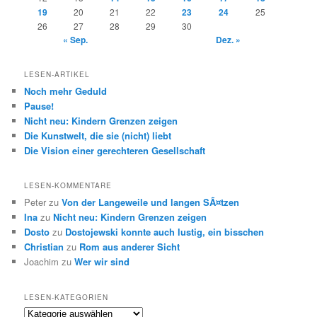
19
20
21
22
23
24
25
26
27
28
29
30
« Sep.
Dez. »
LESEN-ARTIKEL
Noch mehr Geduld
Pause!
Nicht neu: Kindern Grenzen zeigen
Die Kunstwelt, die sie (nicht) liebt
Die Vision einer gerechteren Gesellschaft
LESEN-KOMMENTARE
Peter
zu
Von der Langeweile und langen SÃ¤tzen
Ina
zu
Nicht neu: Kindern Grenzen zeigen
Dosto
zu
Dostojewski konnte auch lustig, ein bisschen
Christian
zu
Rom aus anderer Sicht
Joachim
zu
Wer wir sind
LESEN-KATEGORIEN
Lesen-