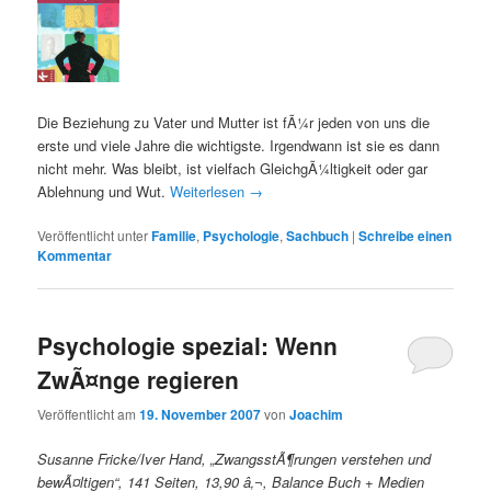
Die Beziehung zu Vater und Mutter ist fÃ¼r jeden von uns die
erste und viele Jahre die wichtigste. Irgendwann ist sie es dann
nicht mehr. Was bleibt, ist vielfach GleichgÃ¼ltigkeit oder gar
Ablehnung und Wut.
Weiterlesen
→
Veröffentlicht unter
Familie
,
Psychologie
,
Sachbuch
|
Schreibe einen
Kommentar
Psychologie spezial: Wenn
ZwÃ¤nge regieren
Veröffentlicht am
19. November 2007
von
Joachim
Susanne Fricke/Iver Hand, „ZwangsstÃ¶rungen verstehen und
bewÃ¤ltigen“, 141 Seiten, 13,90 â‚¬, Balance Buch + Medien