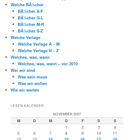
Welche BÃ¼cher
BÃ¼cher A-F
BÃ¼cher G-L
BÃ¼cher M-R
BÃ¼cher S-Z
Welche Verlage
Welche Verlage A – M
Welche Verlage N – Z
Welches, was, wann
Welches, was, wann – vor 2010
Wer wir sind
Was sein muss
Was wir wollen
Wie wir werten
LESEN-KALENDER
NOVEMBER 2007
M
D
M
D
F
S
S
1
2
3
4
5
6
7
8
9
10
11
12
13
14
15
16
17
18