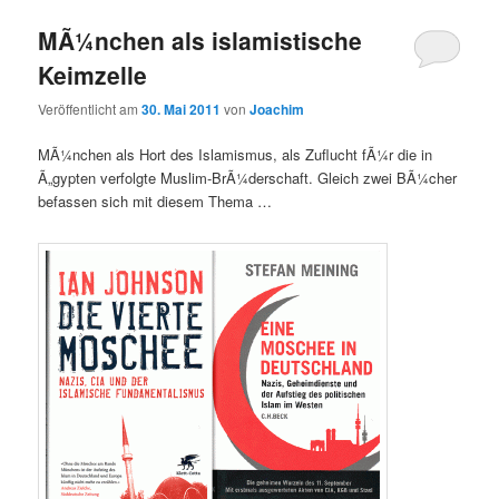
MÃ¼nchen als islamistische
Keimzelle
Veröffentlicht am
30. Mai 2011
von
Joachim
MÃ¼nchen als Hort des Islamismus, als Zuflucht fÃ¼r die in
Ã„gypten verfolgte Muslim-BrÃ¼derschaft. Gleich zwei BÃ¼cher
befassen sich mit diesem Thema …