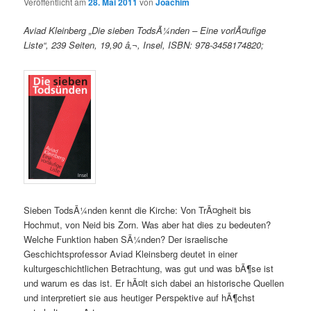
Veröffentlicht am
28. Mai 2011
von
Joachim
Aviad Kleinberg „Die sieben TodsÃ¼nden – Eine vorlÃ¤ufige
Liste“, 239 Seiten, 19,90 â‚¬, Insel, ISBN: 978-3458174820;
Sieben TodsÃ¼nden kennt die Kirche: Von TrÃ¤gheit bis
Hochmut, von Neid bis Zorn. Was aber hat dies zu bedeuten?
Welche Funktion haben SÃ¼nden? Der israelische
Geschichtsprofessor Aviad Kleinsberg deutet in einer
kulturgeschichtlichen Betrachtung, was gut und was bÃ¶se ist
und warum es das ist. Er hÃ¤lt sich dabei an historische Quellen
und interpretiert sie aus heutiger Perspektive auf hÃ¶chst