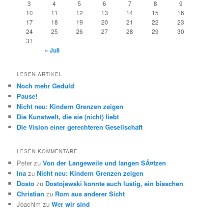
3
4
5
6
7
8
9
10
11
12
13
14
15
16
17
18
19
20
21
22
23
24
25
26
27
28
29
30
31
« Juli
LESEN-ARTIKEL
Noch mehr Geduld
Pause!
Nicht neu: Kindern Grenzen zeigen
Die Kunstwelt, die sie (nicht) liebt
Die Vision einer gerechteren Gesellschaft
LESEN-KOMMENTARE
Peter
zu
Von der Langeweile und langen SÃ¤tzen
Ina
zu
Nicht neu: Kindern Grenzen zeigen
Dosto
zu
Dostojewski konnte auch lustig, ein bisschen
Christian
zu
Rom aus anderer Sicht
Joachim
zu
Wer wir sind