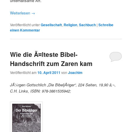
unterhaltsame Art.
Weiterlesen
→
Veröffentlicht unter
Gesellschaft
,
Religion
,
Sachbuch
|
Schreibe
einen Kommentar
Wie die Ã¤lteste Bibel-
Handschrift zum Zaren kam
Veröffentlicht am
10. April 2011
von
Joachim
JÃ¼rgen Gottschlich „Die BibeljÃ¤ger“, 224 Seiten, 19,90 â‚¬,
C.H. Links, ISBN: 978-3861535942;