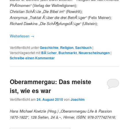
PhÃ¤nomen“
(Verlag der Weltreligionen);
Christian SchÃ¼le „Die Bibel irrt“
(Rowohlt);
Anonymus „Traktat Ã¼ber die drei BetrÃ¼ger“
(Felix Meiner);
Richard Dawkins „Die SchÃ¶pfungslÃ¼ge“
(Ullstein);
Weiterlesen
→
Veröffentlicht unter
Geschichte
,
Religion
,
Sachbuch
|
Verschlagwortet mit
BÃ¼cher
,
Buchmarkt
,
Neuerscheinungen
|
Schreibe einen Kommentar
Oberammergau: Das meiste
ist, wie es war
Veröffentlicht am
24. August 2010
von
Joachim
Hans Michael Koetzle (Hrsg.)
„Oberammergau Life & Passion
1870-1922“, 128 Seiten, 24 â‚¬, Hirmer, ISBN: 978-3777427416;