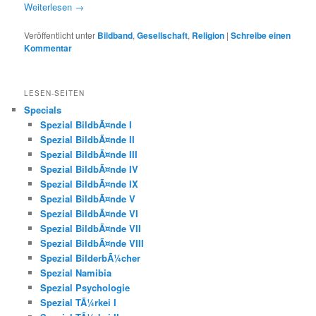
Weiterlesen
→
Veröffentlicht unter
Bildband
,
Gesellschaft
,
Religion
|
Schreibe einen
Kommentar
LESEN-SEITEN
Specials
Spezial BildbÃ¤nde I
Spezial BildbÃ¤nde II
Spezial BildbÃ¤nde III
Spezial BildbÃ¤nde IV
Spezial BildbÃ¤nde IX
Spezial BildbÃ¤nde V
Spezial BildbÃ¤nde VI
Spezial BildbÃ¤nde VII
Spezial BildbÃ¤nde VIII
Spezial BilderbÃ¼cher
Spezial Namibia
Spezial Psychologie
Spezial TÃ¼rkei I