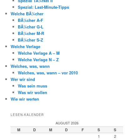
Spezial TÃ¼rkei II
Spezial: Last-Minute-Tipps
Welche BÃ¼cher
BÃ¼cher A-F
BÃ¼cher G-L
BÃ¼cher M-R
BÃ¼cher S-Z
Welche Verlage
Welche Verlage A – M
Welche Verlage N – Z
Welches, was, wann
Welches, was, wann – vor 2010
Wer wir sind
Was sein muss
Was wir wollen
Wie wir werten
LESEN-KALENDER
AUGUST 2026
M
D
M
D
F
S
S
1
2