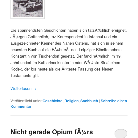
Die spannendsten Geschichten haben sich tatsÃ¤chlich ereignet.
JÃ¼rgen Gottschlich, taz-Korrespondent in Istanbul und ein
ausgezeichneter Kenner des Nahen Ostens, hat sich in seinem
neuesten Buch auf die FÃ¤hrteÂ des Leipziger Bibelforschers
Konstantin von Tischendorf gesetzt. Der fand nÃ¤mlich im 19.
Jahrhundert im Katharinenkloster in nder WÃ¼ste Sinai einen
Kodex, der bis heute als die Ã¤lteste Fassung des Neuen
Testaments gilt.
Weiterlesen
→
Veröffentlicht unter
Geschichte
,
Religion
,
Sachbuch
|
Schreibe einen
Kommentar
Nicht gerade Opium fÃ¼rs