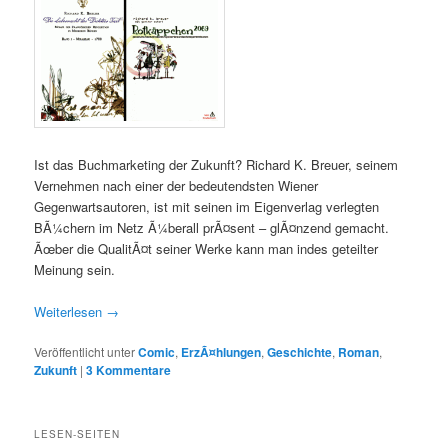
Ist das Buchmarketing der Zukunft? Richard K. Breuer, seinem
Vernehmen nach einer der bedeutendsten Wiener
Gegenwartsautoren, ist mit seinen im Eigenverlag verlegten
BÃ¼chern im Netz Ã¼berall prÃ¤sent – glÃ¤nzend gemacht.
Ãœber die QualitÃ¤t seiner Werke kann man indes geteilter
Meinung sein.
Weiterlesen
→
Veröffentlicht unter
Comic
,
ErzÃ¤hlungen
,
Geschichte
,
Roman
,
Zukunft
|
3
Kommentare
LESEN-SEITEN