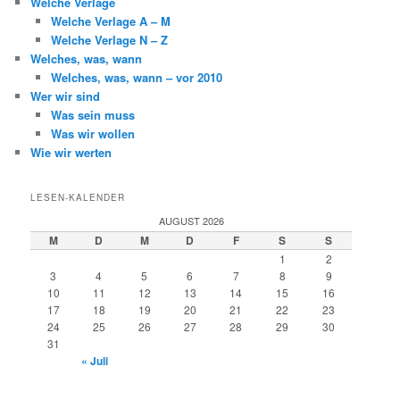
Welche Verlage
Welche Verlage A – M
Welche Verlage N – Z
Welches, was, wann
Welches, was, wann – vor 2010
Wer wir sind
Was sein muss
Was wir wollen
Wie wir werten
LESEN-KALENDER
AUGUST 2026
M
D
M
D
F
S
S
1
2
3
4
5
6
7
8
9
10
11
12
13
14
15
16
17
18
19
20
21
22
23
24
25
26
27
28
29
30
31
« Juli