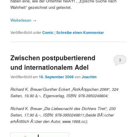
haben eine, wie der Untertitel heiÃŸt , „Epische Suche nach
Wahrheit“ gezeichnet und getextet.
Weiterlesen
→
Veröffentlicht unter
Comic
|
Schreibe einen Kommentar
Zwischen postpubertierend
3
und internationalem Adel
Veröffentlicht am
16. September 2008
von
Joachim
Richard K. Breuer/Gunther Eckert „RotkÃ¤ppchen 2069“, 324
Seiten, 19,90 â‚¬, Eigenverlag, ISBN: 978-3950249804;
Richard K. Breuer „Die Liebesnacht des Dichters Tiret“, 230
Seiten, 17,90 â‚¬, ISBN: 978-3950249811;(beide BÃ¼cher
erhÃ¤ltlich Ã¼ber den Autor, www.1668.cc);