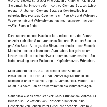
wie eine Bluejeans, ist aber eine seltsame Krankheit, die in der
Steiermark bei Kindern auftritt, dort wo Clemens Setz als Lehrer
arbeitet, Ã¼ber den Clemens Setz, der Schriftsteller, hier
schreibt. Eine irrwitzige Geschichte um RealitÃ¤t und Wahnsinn,
Wissenschaft und Wahrnehmung, die man entweder mag oder
vÃ¶llig Banane findet.
Denn so eine richtige Handlung hat „Indigo“ nicht, der Roman
entzieht sich allen Strukturen eines Romans. Er ist ein Spiel, ein
groÃŸes Spiel. Â Indigo, das Blaue, umschreibt in der Esoterik
Menschen, die eine besondere Aura haben, hier geht es um
Kinder, die alle, die in ihre NÃ¤he kommen, krank machen. Sie
leiden an allergischen Reaktionen, Kopfschmerzen, Erbrechen.
Medikamente helfen, 2021 ist eines dieser Kinder als
Erwachsener in die normale Welt zurÃ¼ckgekehrten leidet
seinerseits unter massiven AngsttrÃ¤umen. Real, Fiktion – wie
so oft in diesem Roman verschwimmen die Wahrnehmungen.
Ganz viele Geschichten erzÃ¤hlt Setz, Erfundenes, Wahres. Er
lÃ¤sst eine „JÃ¼ttnerin von Bonndorf“ erscheinen, eine
Geschichte von Johann Peter Hebel, die sogar als Faksimile