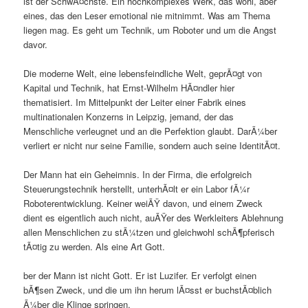
ist der SchwÃ¤chste. Ein hochkomplexes Werk, das wohl, aber
eines, das den Leser emotional nie mitnimmt. Was am Thema
liegen mag. Es geht um Technik, um Roboter und um die Angst
davor.
Die moderne Welt, eine lebensfeindliche Welt, geprÃ¤gt von
Kapital und Technik, hat Ernst-Wilhelm HÃ¤ndler hier
thematisiert. Im Mittelpunkt der Leiter einer Fabrik eines
multinationalen Konzerns in Leipzig, jemand, der das
Menschliche verleugnet und an die Perfektion glaubt. DarÃ¼ber
verliert er nicht nur seine Familie, sondern auch seine IdentitÃ¤t.
Der Mann hat ein Geheimnis. In der Firma, die erfolgreich
Steuerungstechnik herstellt, unterhÃ¤lt er ein Labor fÃ¼r
Roboterentwicklung. Keiner weiÃŸ davon, und einem Zweck
dient es eigentlich auch nicht, auÃŸer des Werkleiters Ablehnung
allen Menschlichen zu stÃ¼tzen und gleichwohl schÃ¶pferisch
tÃ¤tig zu werden. Als eine Art Gott.
ber der Mann ist nicht Gott. Er ist Luzifer. Er verfolgt einen
bÃ¶sen Zweck, und die um ihn herum lÃ¤sst er buchstÃ¤blich
Ã¼ber die Klinge springen.