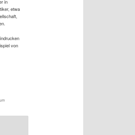
r in
iker, etwa
llschaft,
en.
nindrucken
spiel von
zum