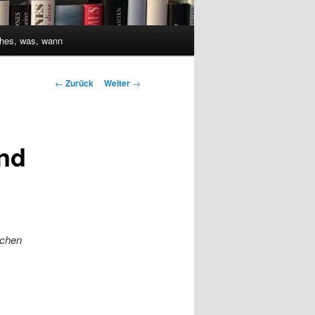
hes, was, wann
Beitrags-
←
Zurück
Weiter
→
Navigation
nd
schen