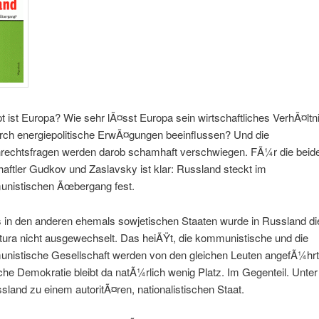
t ist Europa? Wie sehr lÃ¤sst Europa sein wirtschaftliches VerhÃ¤ltn
rch energiepolitische ErwÃ¤gungen beeinflussen? Und die
echtsfragen werden darob schamhaft verschwiegen. FÃ¼r die beid
ftler Gudkov und Zaslavsky ist klar: Russland steckt im
nistischen Ãœbergang fest.
s in den anderen ehemals sowjetischen Staaten wurde in Russland di
ura nicht ausgewechselt. Das heiÃŸt, die kommunistische und die
nistische Gesellschaft werden von den gleichen Leuten angefÃ¼hr
iche Demokratie bleibt da natÃ¼rlich wenig Platz. Im Gegenteil. Unter
land zu einem autoritÃ¤ren, nationalistischen Staat.