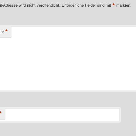
*
l-Adresse wird nicht veröffentlicht.
Erforderliche Felder sind mit
markiert
*
ar
*