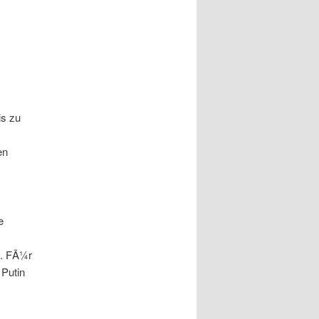
is zu
en
e
t. FÃ¼r
 Putin