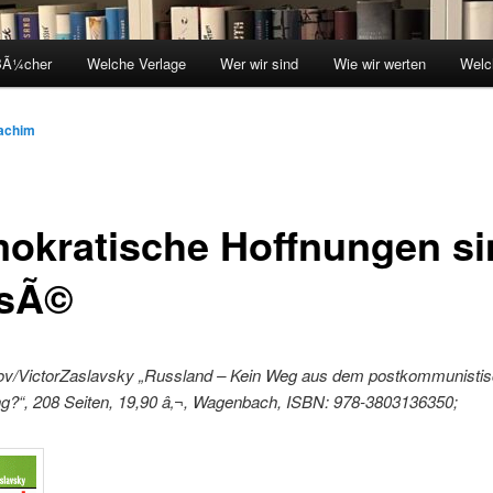
BÃ¼cher
Welche Verlage
Wer wir sind
Wie wir werten
Welc
achim
okratische Hoffnungen si
sÃ©
v/VictorZaslavsky „Russland – Kein Weg aus dem postkommunisti
?“, 208 Seiten, 19,90 â‚¬, Wagenbach, ISBN: 978-3803136350;