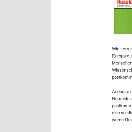
Wie korrup
Europa du
Menschenr
Wissenscha
postkommu
Anders al
Nomenklat
postkommu
eine wirkl
wurde Russ