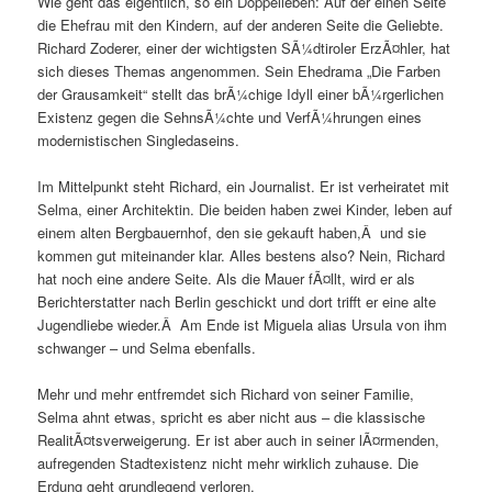
Wie geht das eigentlich, so ein Doppelleben: Auf der einen Seite
die Ehefrau mit den Kindern, auf der anderen Seite die Geliebte.
Richard Zoderer, einer der wichtigsten SÃ¼dtiroler ErzÃ¤hler, hat
sich dieses Themas angenommen. Sein Ehedrama „Die Farben
der Grausamkeit“ stellt das brÃ¼chige Idyll einer bÃ¼rgerlichen
Existenz gegen die SehnsÃ¼chte und VerfÃ¼hrungen eines
modernistischen Singledaseins.
Im Mittelpunkt steht Richard, ein Journalist. Er ist verheiratet mit
Selma, einer Architektin. Die beiden haben zwei Kinder, leben auf
einem alten Bergbauernhof, den sie gekauft haben,Â und sie
kommen gut miteinander klar. Alles bestens also? Nein, Richard
hat noch eine andere Seite. Als die Mauer fÃ¤llt, wird er als
Berichterstatter nach Berlin geschickt und dort trifft er eine alte
Jugendliebe wieder.Â Am Ende ist Miguela alias Ursula von ihm
schwanger – und Selma ebenfalls.
Mehr und mehr entfremdet sich Richard von seiner Familie,
Selma ahnt etwas, spricht es aber nicht aus – die klassische
RealitÃ¤tsverweigerung. Er ist aber auch in seiner lÃ¤rmenden,
aufregenden Stadtexistenz nicht mehr wirklich zuhause. Die
Erdung geht grundlegend verloren.