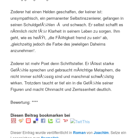
Zoderer hat einen Helden geschaffen, der keiner ist:
unsympathisch, ein permanenter Selbstinszenierer, gefangen in
seinen SchuldgefÃ¼hlen -Â und schwach. Er selbst schafft es
nÃ¤mlich nicht fÃ¼r Klarheit in seinem Leben zu sorgen. Ihm
geht, wie es heiÃŸt, „die FÃ¤higkeit fremd zu sein“ ab,
„gleichzeitig jedoch die Farbe des jewieligen Daheims
anzunehmen“.
Zoderer ist mehr Poet denn Schriftsteller. Er lÃ¤sst starke
GefÃ¼hle sprechen und gebraucht mÃ¤chtige Metaphern, die
nicht immer schlÃ¼ssig sind und manchmal schwÃ¼lstig
wirken. Trotzdem taucht er tief ein in die GefÃ¼hle seiner
Figuren und macht Ohnmacht und Zerrissenheit deutlich.
Bewertung: ****
Diesen Beitrag bookmarken bei
Dieser Eintrag wurde veröffentlicht in
Roman
von
Joachim
. Setze ein
Lesezeichen zum
Permalink
.