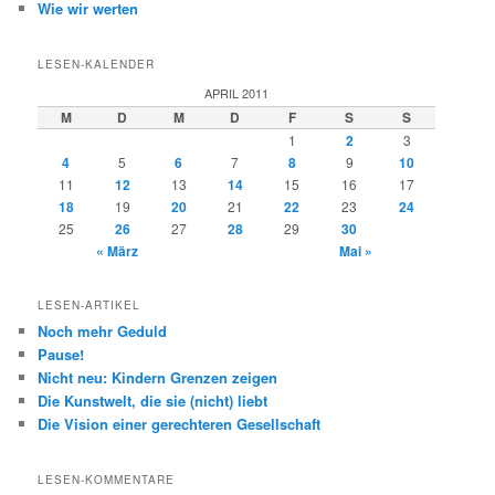
Wie wir werten
LESEN-KALENDER
APRIL 2011
M
D
M
D
F
S
S
1
2
3
4
5
6
7
8
9
10
11
12
13
14
15
16
17
18
19
20
21
22
23
24
25
26
27
28
29
30
« März
Mai »
LESEN-ARTIKEL
Noch mehr Geduld
Pause!
Nicht neu: Kindern Grenzen zeigen
Die Kunstwelt, die sie (nicht) liebt
Die Vision einer gerechteren Gesellschaft
LESEN-KOMMENTARE