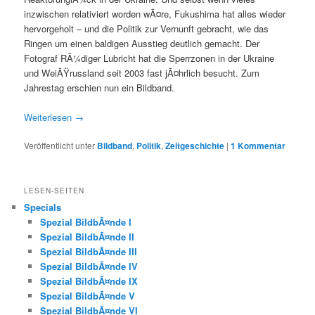
inzwischen relativiert worden wÃ¤re, Fukushima hat alles wieder
hervorgeholt – und die Politik zur Vernunft gebracht, wie das
Ringen um einen baldigen Ausstieg deutlich gemacht. Der
Fotograf RÃ¼diger Lubricht hat die Sperrzonen in der Ukraine
und WeiÃŸrussland seit 2003 fast jÃ¤hrlich besucht. Zum
Jahrestag erschien nun ein Bildband.
Weiterlesen
→
Veröffentlicht unter
Bildband
,
Politik
,
Zeitgeschichte
|
1
Kommentar
LESEN-SEITEN
Specials
Spezial BildbÃ¤nde I
Spezial BildbÃ¤nde II
Spezial BildbÃ¤nde III
Spezial BildbÃ¤nde IV
Spezial BildbÃ¤nde IX
Spezial BildbÃ¤nde V
Spezial BildbÃ¤nde VI