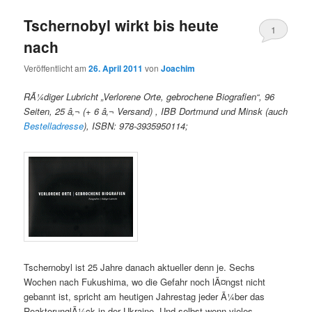
Tschernobyl wirkt bis heute
1
nach
Veröffentlicht am
26. April 2011
von
Joachim
RÃ¼diger Lubricht „Verlorene Orte, gebrochene Biografien“, 96
Seiten, 25 â‚¬ (+ 6 â‚¬ Versand) , IBB Dortmund und Minsk (auch
Bestelladresse
), ISBN: 978-3935950114
;
Tschernobyl ist 25 Jahre danach aktueller denn je. Sechs
Wochen nach Fukushima, wo die Gefahr noch lÃ¤ngst nicht
gebannt ist, spricht am heutigen Jahrestag jeder Ã¼ber das
ReaktorunglÃ¼ck in der Ukraine. Und selbst wenn vieles