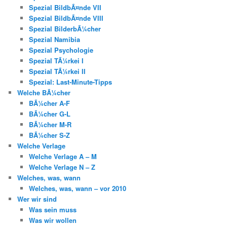
Spezial BildbÃ¤nde VII
Spezial BildbÃ¤nde VIII
Spezial BilderbÃ¼cher
Spezial Namibia
Spezial Psychologie
Spezial TÃ¼rkei I
Spezial TÃ¼rkei II
Spezial: Last-Minute-Tipps
Welche BÃ¼cher
BÃ¼cher A-F
BÃ¼cher G-L
BÃ¼cher M-R
BÃ¼cher S-Z
Welche Verlage
Welche Verlage A – M
Welche Verlage N – Z
Welches, was, wann
Welches, was, wann – vor 2010
Wer wir sind
Was sein muss
Was wir wollen