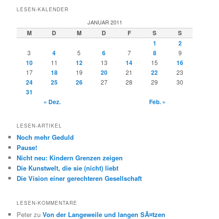
LESEN-KALENDER
JANUAR 2011
M
D
M
D
F
S
S
1
2
3
4
5
6
7
8
9
10
11
12
13
14
15
16
17
18
19
20
21
22
23
24
25
26
27
28
29
30
31
« Dez.
Feb. »
LESEN-ARTIKEL
Noch mehr Geduld
Pause!
Nicht neu: Kindern Grenzen zeigen
Die Kunstwelt, die sie (nicht) liebt
Die Vision einer gerechteren Gesellschaft
LESEN-KOMMENTARE
Peter
zu
Von der Langeweile und langen SÃ¤tzen