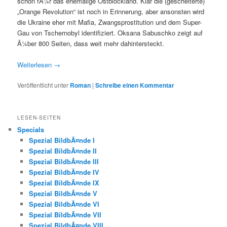
schon fÃ¼r das ehemalige Ostblockland. Klar die (gescheiterte)
„Orange Revolution“ ist noch in Erinnerung, aber ansonsten wird
die Ukraine eher mit Mafia, Zwangsprostitution und dem Super-
Gau von Tschernobyl identifiziert. Oksana Sabuschko zeigt auf
Ã¼ber 800 Seiten, dass weit mehr dahintersteckt.
Weiterlesen
→
Veröffentlicht unter
Roman
|
Schreibe einen Kommentar
LESEN-SEITEN
Specials
Spezial BildbÃ¤nde I
Spezial BildbÃ¤nde II
Spezial BildbÃ¤nde III
Spezial BildbÃ¤nde IV
Spezial BildbÃ¤nde IX
Spezial BildbÃ¤nde V
Spezial BildbÃ¤nde VI
Spezial BildbÃ¤nde VII
Spezial BildbÃ¤nde VIII