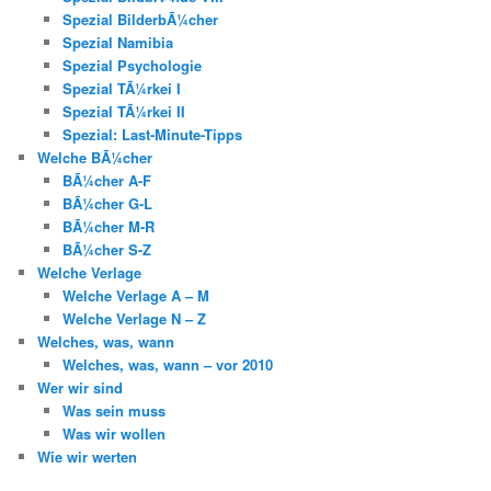
Spezial BilderbÃ¼cher
Spezial Namibia
Spezial Psychologie
Spezial TÃ¼rkei I
Spezial TÃ¼rkei II
Spezial: Last-Minute-Tipps
Welche BÃ¼cher
BÃ¼cher A-F
BÃ¼cher G-L
BÃ¼cher M-R
BÃ¼cher S-Z
Welche Verlage
Welche Verlage A – M
Welche Verlage N – Z
Welches, was, wann
Welches, was, wann – vor 2010
Wer wir sind
Was sein muss
Was wir wollen
Wie wir werten