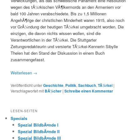
Verwicklungen, als das schwedische Parlament eine Resolution
wegen des tÃ¼rkischen VÃ¶lkermords an den Armeniern vor
bald 100 Jahren verabschiedete. Bis zu 1,5 Millionen
AngehÃ¶rige der christlichen Minderheit waren 1915, also noch
vor GrÃ¼ndung der heutigen TÃ¼rkei umgebracht worden. Die
einzigen, die davon nichts wissen wollen, sind die
Verantwortlichen in der TÃ¼rkei. Die Stuttgarter
Zeitungsredakteurin und versierte TÃ¼rkei-Kennerin Sibylle
Thelen hat den Stand der Diskussion in einem Buch
zusammengefasst.
Weiterlesen
→
Veröffentlicht unter
Geschichte
,
Politik
,
Sachbuch
,
TÃ¼rkei
|
Verschlagwortet mit
BÃ¼cher
|
Schreibe einen Kommentar
LESEN-SEITEN
Specials
Spezial BildbÃ¤nde I
Spezial BildbÃ¤nde II
Spezial BildbÃ¤nde III