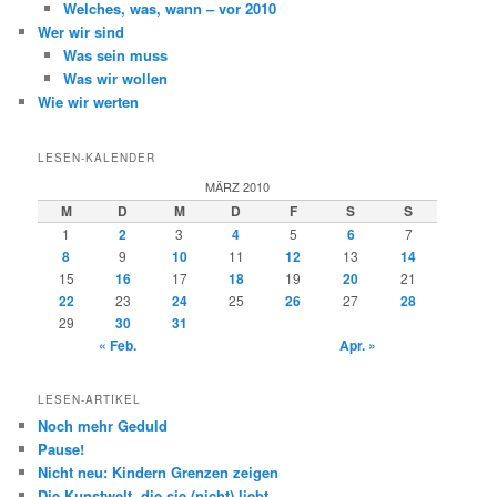
Welches, was, wann – vor 2010
Wer wir sind
Was sein muss
Was wir wollen
Wie wir werten
LESEN-KALENDER
MÄRZ 2010
M
D
M
D
F
S
S
1
2
3
4
5
6
7
8
9
10
11
12
13
14
15
16
17
18
19
20
21
22
23
24
25
26
27
28
29
30
31
« Feb.
Apr. »
LESEN-ARTIKEL
Noch mehr Geduld
Pause!
Nicht neu: Kindern Grenzen zeigen
Die Kunstwelt, die sie (nicht) liebt