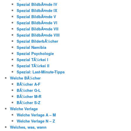
Spezial BildbÃ¤nde IV
Spezial BildbÃ¤nde IX
Spezial BildbÃ¤nde V
Spezial BildbÃ¤nde VI
Spezial BildbÃ¤nde VII
Spezial BildbÃ¤nde VIII
Spezial BilderbÃ¼cher
Spezial Namibia
Spezial Psychologie
Spezial TÃ¼rkei I
Spezial TÃ¼rkei II
Spezial: Last-Minute-Tipps
Welche BÃ¼cher
BÃ¼cher A-F
BÃ¼cher G-L
BÃ¼cher M-R
BÃ¼cher S-Z
Welche Verlage
Welche Verlage A – M
Welche Verlage N – Z
Welches, was, wann