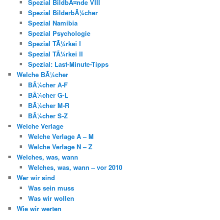
Spezial BildbÃ¤nde VIII
Spezial BilderbÃ¼cher
Spezial Namibia
Spezial Psychologie
Spezial TÃ¼rkei I
Spezial TÃ¼rkei II
Spezial: Last-Minute-Tipps
Welche BÃ¼cher
BÃ¼cher A-F
BÃ¼cher G-L
BÃ¼cher M-R
BÃ¼cher S-Z
Welche Verlage
Welche Verlage A – M
Welche Verlage N – Z
Welches, was, wann
Welches, was, wann – vor 2010
Wer wir sind
Was sein muss
Was wir wollen
Wie wir werten