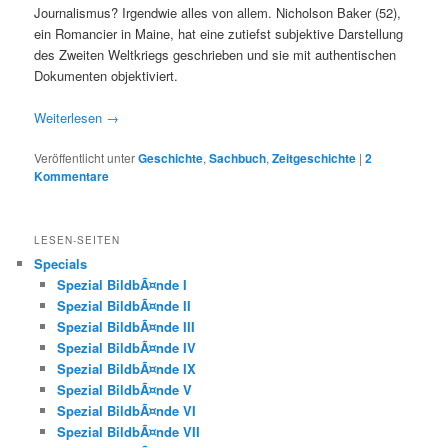
Journalismus? Irgendwie alles von allem. Nicholson Baker (52),
ein Romancier in Maine, hat eine zutiefst subjektive Darstellung
des Zweiten Weltkriegs geschrieben und sie mit authentischen
Dokumenten objektiviert.
Weiterlesen
→
Veröffentlicht unter
Geschichte
,
Sachbuch
,
Zeitgeschichte
|
2
Kommentare
LESEN-SEITEN
Specials
Spezial BildbÃ¤nde I
Spezial BildbÃ¤nde II
Spezial BildbÃ¤nde III
Spezial BildbÃ¤nde IV
Spezial BildbÃ¤nde IX
Spezial BildbÃ¤nde V
Spezial BildbÃ¤nde VI
Spezial BildbÃ¤nde VII