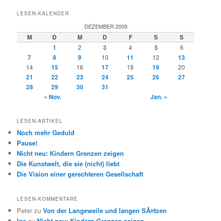
LESEN-KALENDER
DEZEMBER 2009
M
D
M
D
F
S
S
1
2
3
4
5
6
7
8
9
10
11
12
13
14
15
16
17
18
19
20
21
22
23
24
25
26
27
28
29
30
31
« Nov.
Jan. »
LESEN-ARTIKEL
Noch mehr Geduld
Pause!
Nicht neu: Kindern Grenzen zeigen
Die Kunstwelt, die sie (nicht) liebt
Die Vision einer gerechteren Gesellschaft
LESEN-KOMMENTARE
Peter
zu
Von der Langeweile und langen SÃ¤tzen
Ina
zu
Nicht neu: Kindern Grenzen zeigen