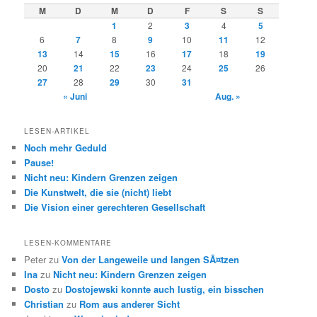
M
D
M
D
F
S
S
1
2
3
4
5
6
7
8
9
10
11
12
13
14
15
16
17
18
19
20
21
22
23
24
25
26
27
28
29
30
31
« Juni
Aug. »
LESEN-ARTIKEL
Noch mehr Geduld
Pause!
Nicht neu: Kindern Grenzen zeigen
Die Kunstwelt, die sie (nicht) liebt
Die Vision einer gerechteren Gesellschaft
LESEN-KOMMENTARE
Peter
zu
Von der Langeweile und langen SÃ¤tzen
Ina
zu
Nicht neu: Kindern Grenzen zeigen
Dosto
zu
Dostojewski konnte auch lustig, ein bisschen
Christian
zu
Rom aus anderer Sicht