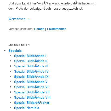
Bild vom Land ihrer VorvÃ¤ter – und wurde dafÃ¼r heuer mit
dem Preis der Leipziger Buchmesse ausgezeichnet.
Weiterlesen
→
Veröffentlicht unter
Roman
|
1
Kommentar
LESEN-SEITEN
Specials
Spezial BildbÃ¤nde I
Spezial BildbÃ¤nde II
Spezial BildbÃ¤nde III
Spezial BildbÃ¤nde IV
Spezial BildbÃ¤nde IX
Spezial BildbÃ¤nde V
Spezial BildbÃ¤nde VI
Spezial BildbÃ¤nde VII
Spezial BildbÃ¤nde VIII
Spezial BilderbÃ¼cher
Spezial Namibia