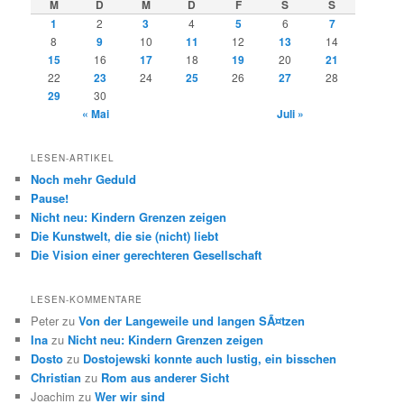
M
D
M
D
F
S
S
1
2
3
4
5
6
7
8
9
10
11
12
13
14
15
16
17
18
19
20
21
22
23
24
25
26
27
28
29
30
« Mai
Juli »
LESEN-ARTIKEL
Noch mehr Geduld
Pause!
Nicht neu: Kindern Grenzen zeigen
Die Kunstwelt, die sie (nicht) liebt
Die Vision einer gerechteren Gesellschaft
LESEN-KOMMENTARE
Peter
zu
Von der Langeweile und langen SÃ¤tzen
Ina
zu
Nicht neu: Kindern Grenzen zeigen
Dosto
zu
Dostojewski konnte auch lustig, ein bisschen
Christian
zu
Rom aus anderer Sicht
Joachim
zu
Wer wir sind