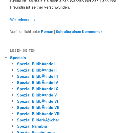
Szene ist, so stellt sie doch einen Wendepunkt dar. Denn ihre
Freundin ist seither verschwunden.
Weiterlesen
→
Veröffentlicht unter
Roman
|
Schreibe einen Kommentar
LESEN-SEITEN
Specials
Spezial BildbÃ¤nde I
Spezial BildbÃ¤nde II
Spezial BildbÃ¤nde III
Spezial BildbÃ¤nde IV
Spezial BildbÃ¤nde IX
Spezial BildbÃ¤nde V
Spezial BildbÃ¤nde VI
Spezial BildbÃ¤nde VII
Spezial BildbÃ¤nde VIII
Spezial BilderbÃ¼cher
Spezial Namibia
Spezial Psychologie