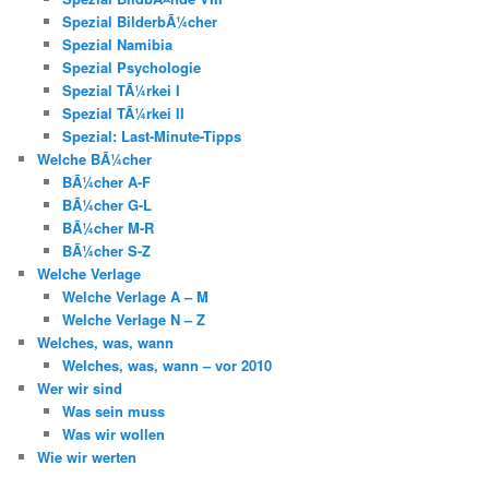
Spezial BilderbÃ¼cher
Spezial Namibia
Spezial Psychologie
Spezial TÃ¼rkei I
Spezial TÃ¼rkei II
Spezial: Last-Minute-Tipps
Welche BÃ¼cher
BÃ¼cher A-F
BÃ¼cher G-L
BÃ¼cher M-R
BÃ¼cher S-Z
Welche Verlage
Welche Verlage A – M
Welche Verlage N – Z
Welches, was, wann
Welches, was, wann – vor 2010
Wer wir sind
Was sein muss
Was wir wollen
Wie wir werten