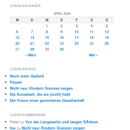
LESEN-KALENDER
APRIL 2009
M
D
M
D
F
S
S
1
2
3
4
5
6
7
8
9
10
11
12
13
14
15
16
17
18
19
20
21
22
23
24
25
26
27
28
29
30
« März
Mai »
LESEN-ARTIKEL
Noch mehr Geduld
Pause!
Nicht neu: Kindern Grenzen zeigen
Die Kunstwelt, die sie (nicht) liebt
Die Vision einer gerechteren Gesellschaft
LESEN-KOMMENTARE
Peter
zu
Von der Langeweile und langen SÃ¤tzen
Ina
zu
Nicht neu: Kindern Grenzen zeigen