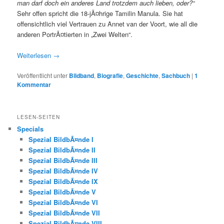
man darf doch ein anderes Land trotzdem auch lieben, oder?“
Sehr offen spricht die 18-jÃ¤hrige Tamilin Manula. Sie hat
offensichtlich viel Vertrauen zu Annet van der Voort, wie all die
anderen PortrÃ¤tierten in „Zwei Welten“.
Weiterlesen
→
Veröffentlicht unter
Bildband
,
Biografie
,
Geschichte
,
Sachbuch
|
1
Kommentar
LESEN-SEITEN
Specials
Spezial BildbÃ¤nde I
Spezial BildbÃ¤nde II
Spezial BildbÃ¤nde III
Spezial BildbÃ¤nde IV
Spezial BildbÃ¤nde IX
Spezial BildbÃ¤nde V
Spezial BildbÃ¤nde VI
Spezial BildbÃ¤nde VII
Spezial BildbÃ¤nde VIII