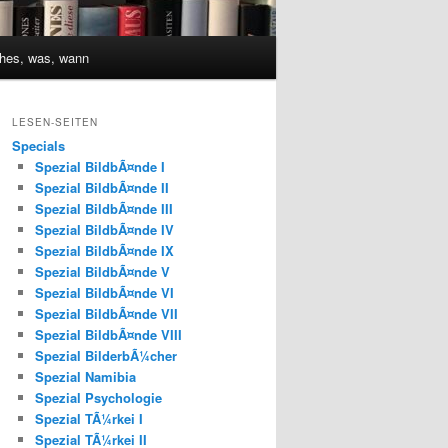
hes, was, wann
LESEN-SEITEN
Specials
Spezial BildbÃ¤nde I
Spezial BildbÃ¤nde II
Spezial BildbÃ¤nde III
Spezial BildbÃ¤nde IV
Spezial BildbÃ¤nde IX
Spezial BildbÃ¤nde V
Spezial BildbÃ¤nde VI
Spezial BildbÃ¤nde VII
Spezial BildbÃ¤nde VIII
Spezial BilderbÃ¼cher
Spezial Namibia
Spezial Psychologie
Spezial TÃ¼rkei I
Spezial TÃ¼rkei II