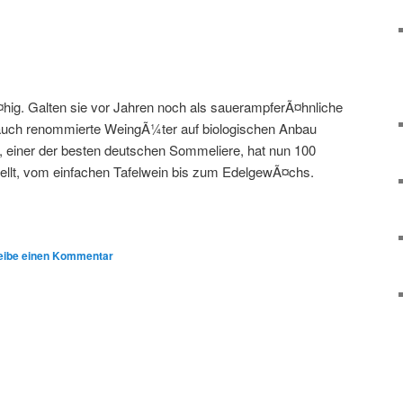
¤hig. Galten sie vor Jahren noch als sauerampferÃ¤hnliche
auch renommierte WeingÃ¼ter auf biologischen Anbau
einer der besten deutschen Sommeliere, hat nun 100
lt, vom einfachen Tafelwein bis zum EdelgewÃ¤chs.
eibe einen Kommentar