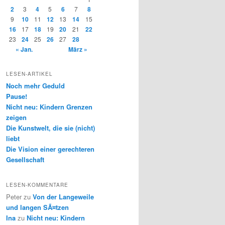
2
3
4
5
6
7
8
9
10
11
12
13
14
15
16
17
18
19
20
21
22
23
24
25
26
27
28
« Jan.
März »
LESEN-ARTIKEL
Noch mehr Geduld
Pause!
Nicht neu: Kindern Grenzen
zeigen
Die Kunstwelt, die sie (nicht)
liebt
Die Vision einer gerechteren
Gesellschaft
LESEN-KOMMENTARE
Peter
zu
Von der Langeweile
und langen SÃ¤tzen
Ina
zu
Nicht neu: Kindern