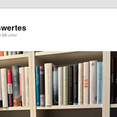
swertes
ue BÃ¼cher