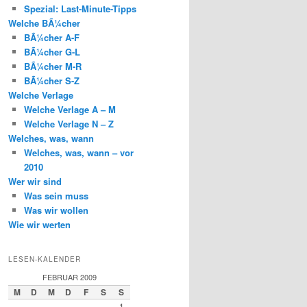
Spezial: Last-Minute-Tipps
Welche BÃ¼cher
BÃ¼cher A-F
BÃ¼cher G-L
BÃ¼cher M-R
BÃ¼cher S-Z
Welche Verlage
Welche Verlage A – M
Welche Verlage N – Z
Welches, was, wann
Welches, was, wann – vor
2010
Wer wir sind
Was sein muss
Was wir wollen
Wie wir werten
LESEN-KALENDER
FEBRUAR 2009
M
D
M
D
F
S
S
1