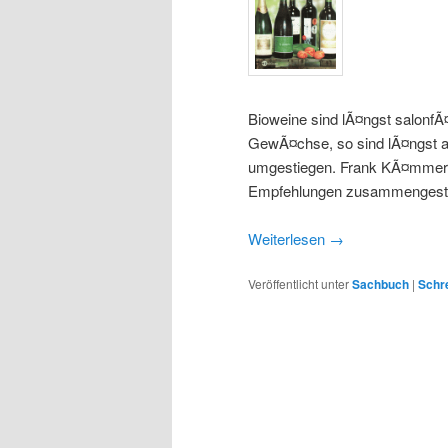
Bioweine sind lÃ¤ngst salonfÃ
GewÃ¤chse, so sind lÃ¤ngst 
umgestiegen. Frank KÃ¤mmer, 
Empfehlungen zusammengestel
Weiterlesen
→
Veröffentlicht unter
Sachbuch
|
Schr