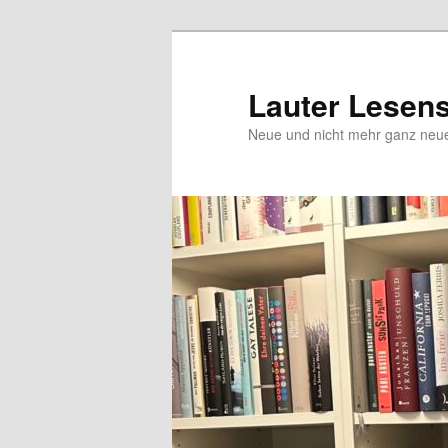
Zum
Zum
Inhalt
sekundären
wechseln
Inhalt
Lauter Lesen
wechseln
Neue und nicht mehr ganz ne