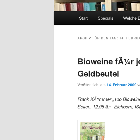
Hauptmenü
Start
Specials
Welche 
ARCHIV FÜR DEN TAG:
14. FEBRU
Bioweine fÃ¼r 
Geldbeutel
Veröffentlicht am
14. Februar 2009
v
Frank KÃ¤mmer „1oo Bioweine 
Seiten, 12,95 â‚¬, Eichborn, 