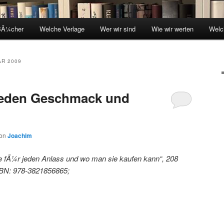
BÃ¼cher
Welche Verlage
Wer wir sind
Wie wir werten
Welc
AR 2009
jeden Geschmack und
on
Joachim
fÃ¼r jeden Anlass und wo man sie kaufen kann“, 208
ISBN: 978-3821856865;