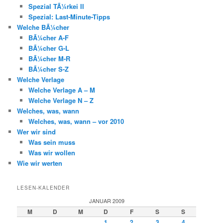
Spezial TÃ¼rkei II
Spezial: Last-Minute-Tipps
Welche BÃ¼cher
BÃ¼cher A-F
BÃ¼cher G-L
BÃ¼cher M-R
BÃ¼cher S-Z
Welche Verlage
Welche Verlage A – M
Welche Verlage N – Z
Welches, was, wann
Welches, was, wann – vor 2010
Wer wir sind
Was sein muss
Was wir wollen
Wie wir werten
LESEN-KALENDER
JANUAR 2009
M
D
M
D
F
S
S
1
2
3
4