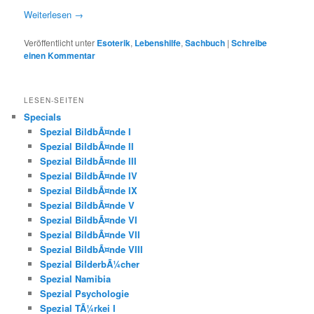
Weiterlesen
→
Veröffentlicht unter
Esoterik
,
Lebenshilfe
,
Sachbuch
|
Schreibe
einen Kommentar
LESEN-SEITEN
Specials
Spezial BildbÃ¤nde I
Spezial BildbÃ¤nde II
Spezial BildbÃ¤nde III
Spezial BildbÃ¤nde IV
Spezial BildbÃ¤nde IX
Spezial BildbÃ¤nde V
Spezial BildbÃ¤nde VI
Spezial BildbÃ¤nde VII
Spezial BildbÃ¤nde VIII
Spezial BilderbÃ¼cher
Spezial Namibia
Spezial Psychologie
Spezial TÃ¼rkei I