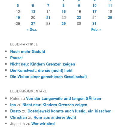
5
6
7
8
9
10
11
12
13
14
15
16
17
18
19
20
21
22
23
24
25
26
27
28
29
30
31
« Dez.
Feb. »
LESEN-ARTIKEL
Noch mehr Geduld
Pause!
Nicht neu: Kindern Grenzen zeigen
Die Kunstwelt, die sie (nicht) liebt
Die Vision einer gerechteren Gesellschaft
LESEN-KOMMENTARE
Peter
zu
Von der Langeweile und langen SÃ¤tzen
Ina
zu
Nicht neu: Kindern Grenzen zeigen
Dosto
zu
Dostojewski konnte auch lustig, ein bisschen
Christian
zu
Rom aus anderer Sicht
Joachim
zu
Wer wir sind