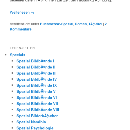
Weiterlesen
→
Veröffentlicht unter
Buchmesse-Spezial
,
Roman
,
TÃ¼rkei
|
2
Kommentare
LESEN-SEITEN
Specials
Spezial BildbÃ¤nde I
Spezial BildbÃ¤nde II
Spezial BildbÃ¤nde III
Spezial BildbÃ¤nde IV
Spezial BildbÃ¤nde IX
Spezial BildbÃ¤nde V
Spezial BildbÃ¤nde VI
Spezial BildbÃ¤nde VII
Spezial BildbÃ¤nde VIII
Spezial BilderbÃ¼cher
Spezial Namibia
Spezial Psychologie