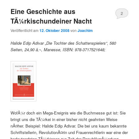
Eine Geschichte aus
2
TÃ¼rkischundeiner Nacht
Veröffentlicht am
12. Oktober 2008
von
Joachim
Halide Edip Adivar „Die Tochter des Schattenspielers“, 580
Seiten, 24,90 â‚¬, Manesse, ISBN: 978-3717521648;
WofÃ¼r doch ein Mega-Ereignis wie die Buchmesse gut ist: Sie
bringt uns die TÃ¼rkei in einer bisher nicht geahnten Weise
nÃ¤her. Beispiel: Halide Edip Adivar. Die bei uns kaum bekannte
Schriftstellerin, RevolutionÃ¤rin und Frauenrechtlerin war eine der
bedeutendsten TÃ¼rkinnen zur Zeit der RepublikgrÃ¼ndung.