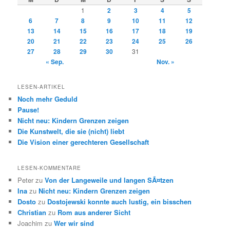
1
2
3
4
5
6
7
8
9
10
11
12
13
14
15
16
17
18
19
20
21
22
23
24
25
26
27
28
29
30
31
« Sep.
Nov. »
LESEN-ARTIKEL
Noch mehr Geduld
Pause!
Nicht neu: Kindern Grenzen zeigen
Die Kunstwelt, die sie (nicht) liebt
Die Vision einer gerechteren Gesellschaft
LESEN-KOMMENTARE
Peter
zu
Von der Langeweile und langen SÃ¤tzen
Ina
zu
Nicht neu: Kindern Grenzen zeigen
Dosto
zu
Dostojewski konnte auch lustig, ein bisschen
Christian
zu
Rom aus anderer Sicht
Joachim
zu
Wer wir sind