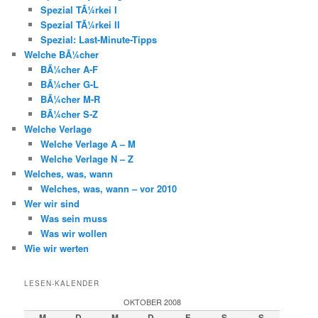
Spezial TÃ¼rkei I
Spezial TÃ¼rkei II
Spezial: Last-Minute-Tipps
Welche BÃ¼cher
BÃ¼cher A-F
BÃ¼cher G-L
BÃ¼cher M-R
BÃ¼cher S-Z
Welche Verlage
Welche Verlage A – M
Welche Verlage N – Z
Welches, was, wann
Welches, was, wann – vor 2010
Wer wir sind
Was sein muss
Was wir wollen
Wie wir werten
LESEN-KALENDER
OKTOBER 2008
M
D
M
D
F
S
S