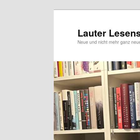
Zum
Zum
Inhalt
sekundären
wechseln
Inhalt
Lauter Lesen
wechseln
Neue und nicht mehr ganz ne