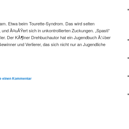
sam. Etwa beim Tourette-Syndrom. Das wird selten
, und Ã¤uÃŸert sich in unkontrollierten Zuckungen. „Spasti“
ler. Der KÃ¶lner Drehbuchautor hat ein Jugendbuch Ã¼ber
winner und Verlierer, das sich nicht nur an Jugendliche
e einen Kommentar