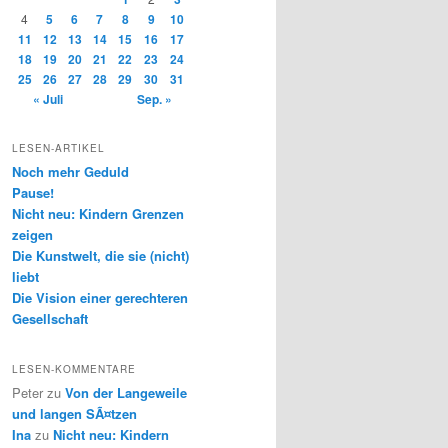
4
5
6
7
8
9
10
11
12
13
14
15
16
17
18
19
20
21
22
23
24
25
26
27
28
29
30
31
« Juli
Sep. »
LESEN-ARTIKEL
Noch mehr Geduld
Pause!
Nicht neu: Kindern Grenzen
zeigen
Die Kunstwelt, die sie (nicht)
liebt
Die Vision einer gerechteren
Gesellschaft
LESEN-KOMMENTARE
Peter
zu
Von der Langeweile
und langen SÃ¤tzen
Ina
zu
Nicht neu: Kindern