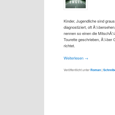
Kinder, Jugendliche sind grau
diagnostiziert, oft Ã¼bersehen
nennen so einen die MitschÃ¼
Tourette geschrieben, Ã¼ber Ge
richtet.
Weiterlesen
→
Veröffentlicht unter
Roman
|
Schreib