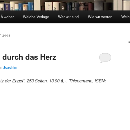
BÃ¼cher
Welche Verlage
Wer wir sind
Wie wir werten
Welc
T 2008
 durch das Herz
on
Joachim
tz der Engel“, 253 Seiten, 13,90 â‚¬, Thienemann, ISBN: