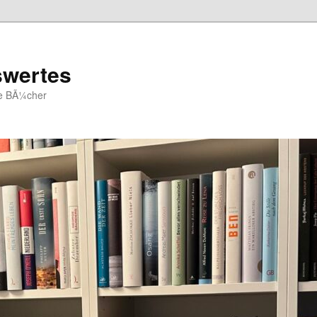
swertes
ue BÃ¼cher