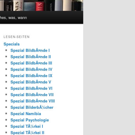
hes, was, wann
LESEN-SEITEN
Specials
Spezial BildbÃ¤nde I
Spezial BildbÃ¤nde II
Spezial BildbÃ¤nde III
Spezial BildbÃ¤nde IV
Spezial BildbÃ¤nde IX
Spezial BildbÃ¤nde V
Spezial BildbÃ¤nde VI
Spezial BildbÃ¤nde VII
Spezial BildbÃ¤nde VIII
Spezial BilderbÃ¼cher
Spezial Namibia
Spezial Psychologie
Spezial TÃ¼rkei I
Spezial TÃ¼rkei II