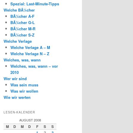
Spezial: Last-Minute-Tipps
Welche BÃ¼cher
BÃ¼cher A-F
BÃ¼cher G-L
BÃ¼cher M-R
BÃ¼cher S-Z
Welche Verlage
Welche Verlage A – M
Welche Verlage N – Z
Welches, was, wann
Welches, was, wann – vor
2010
Wer wir sind
Was sein muss
Was wir wollen
Wie wir werten
LESEN-KALENDER
AUGUST 2008
M
D
M
D
F
S
S
1
2
3