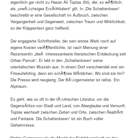
eigentlich gar nicht zu Hasan Ali Toptas (50), der, so wÃ¶rtlich,
als „urwÃ¼chsiges ErzÃ¤hltalent“ gilt. In „Die Schattenlosen“
beschreibt er eine Gesellschaft im Aufbruch, zwischen
Vergangenheit und Gegenwart, zwischen Traum und Wirklichkeit,
so der Klappentext ganz treffend.
Der engagierte Schriftsteller, der sein erstes Werk noch auf
eigene Kosten verÃ¶ffentlichte, ist nach Meinung einer
Rezensentin „dieÂ interessanteste literarischen Entdeckung seit
Orhan Pamuk“. Er lebt in den „Schattenlosen“ seine
orientalischen Wurzeln aus: In einem Dorf verschwindet erst ein
Friseurlehrling, dann ein schÃ¶nes MÃ¤dchen. Wo sind sie hin?
Die Presse wird neugierig. Der BÃ¼rgermeister ist ratlos. Ein
Alptraum.
Es geht, wie so oft in der tÃ¼rkischen Literatur, um die
GegensÃ¤tze von Stadt und Land, von Aberglaube und Vernunft.
Toptas wechselt zwischen Zeiten und Orte, zwischen RealitÃ¤t
und Fantasie. Die Schattenlosen“ ist ein Buch voller
Geheimnisse.
Nichts Geringeres als die Macht der Einbildungskraft ist das