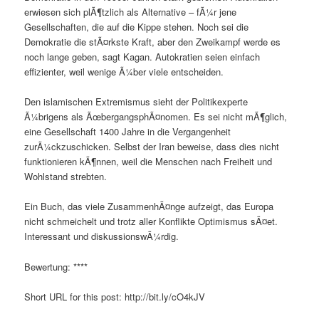
erwiesen sich plÃ¶tzlich als Alternative – fÃ¼r jene
Gesellschaften, die auf die Kippe stehen. Noch sei die
Demokratie die stÃ¤rkste Kraft, aber den Zweikampf werde es
noch lange geben, sagt Kagan. Autokratien seien einfach
effizienter, weil wenige Ã¼ber viele entscheiden.
Den islamischen Extremismus sieht der Politikexperte
Ã¼brigens als ÃœbergangsphÃ¤nomen. Es sei nicht mÃ¶glich,
eine Gesellschaft 1400 Jahre in die Vergangenheit
zurÃ¼ckzuschicken. Selbst der Iran beweise, dass dies nicht
funktionieren kÃ¶nnen, weil die Menschen nach Freiheit und
Wohlstand strebten.
Ein Buch, das viele ZusammenhÃ¤nge aufzeigt, das Europa
nicht schmeichelt und trotz aller Konflikte Optimismus sÃ¤et.
Interessant und diskussionswÃ¼rdig.
Bewertung: ****
Short URL for this post: http://bit.ly/cO4kJV