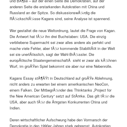
und BÃ¶se – auf der einen Seite die Demokratien, auf der
anderen Seite die erstarkenden Autokratien mit China und
Russland an der Spitze. So diskussionswÃ¼rdig die
RÃ¼ckschlÃ¼sse Kagans sind, seine Analyse ist spannend.
Wer gestaltet die neue Weltordnung, lautet die Frage von Kagan.
Die Antwort hat fÃ¼r ihn drei Buchstaben: USA. Die einzig
verbliebene Supermacht sei zwar alles andere als perfekt und
mache viele Fehler, aber fÃ¼r kommende StabilitÃ¤t in der Welt
sei sie unerlÃ¤sslich, sagt der Wahl-BrÃ¼ssler. Die
europÃ¤ische StaatengemeinschaftÂ sieht er zwar als kÃ¼hnen
Wurf, im groÃŸen Spiel bekommt sie aber nur eine Nebenrolle.
Kagans Essay stÃ¶ÃŸt in Deutschland auf groÃŸe Ablehnung,
nicht anders zu erwarten bei einem amerikanischen NeoCon,
einem Falken. Der MitbegrÃ¼nder des Thinktanks „Project for
the New American Century“ setzt auf StÃ¤rke. Das gilt fÃ¼r die
USA, aber auch fÃ¼r die Ã¤rgsten Konkurrenten China und
Indien.
Deren wirtschaftlicher Aufschwung habe den Vormarsch der
Demokratie in den 1990er Jahren stark gebremst. Autokratien