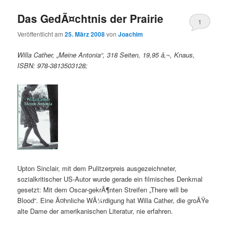
Das GedÃ¤chtnis der Prairie
1
Veröffentlicht am
25. März 2008
von
Joachim
Willa Cather, „Meine Antonia“, 318 Seiten, 19,95 â‚¬, Knaus,
ISBN: 978-3813503128;
Upton Sinclair, mit dem Pulitzerpreis ausgezeichneter,
sozialkritischer US-Autor wurde gerade ein filmisches Denkmal
gesetzt: Mit dem Oscar-gekrÃ¶nten Streifen „There will be
Blood“. Eine Ã¤hnliche WÃ¼rdigung hat Willa Cather, die groÃŸe
alte Dame der amerikanischen Literatur, nie erfahren.