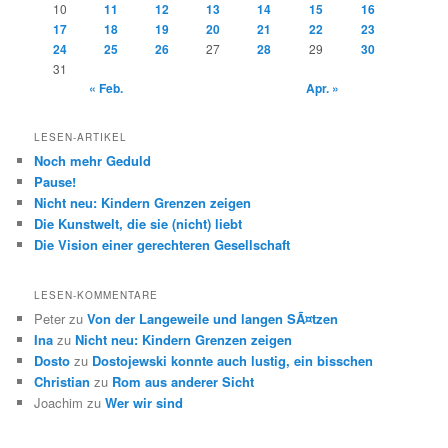
10
11
12
13
14
15
16
17
18
19
20
21
22
23
24
25
26
27
28
29
30
31
« Feb.
Apr. »
LESEN-ARTIKEL
Noch mehr Geduld
Pause!
Nicht neu: Kindern Grenzen zeigen
Die Kunstwelt, die sie (nicht) liebt
Die Vision einer gerechteren Gesellschaft
LESEN-KOMMENTARE
Peter
zu
Von der Langeweile und langen SÃ¤tzen
Ina
zu
Nicht neu: Kindern Grenzen zeigen
Dosto
zu
Dostojewski konnte auch lustig, ein bisschen
Christian
zu
Rom aus anderer Sicht
Joachim
zu
Wer wir sind