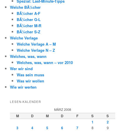
Spezial: Last-Minute-Tipps
Welche BÃ¼cher
BÃ¼cher A-F
BÃ¼cher G-L
BÃ¼cher M-R
BÃ¼cher S-Z
Welche Verlage
Welche Verlage A – M
Welche Verlage N – Z
Welches, was, wann
Welches, was, wann – vor 2010
Wer wir sind
Was sein muss
Was wir wollen
Wie wir werten
LESEN-KALENDER
MÄRZ 2008
M
D
M
D
F
S
S
1
2
3
4
5
6
7
8
9