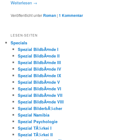
Weiterlesen
→
Veröffentlicht unter
Roman
|
1
Kommentar
LESEN-SEITEN
Specials
Spezial BildbÃ¤nde I
Spezial BildbÃ¤nde II
Spezial BildbÃ¤nde III
Spezial BildbÃ¤nde IV
Spezial BildbÃ¤nde IX
Spezial BildbÃ¤nde V
Spezial BildbÃ¤nde VI
Spezial BildbÃ¤nde VII
Spezial BildbÃ¤nde VIII
Spezial BilderbÃ¼cher
Spezial Namibia
Spezial Psychologie
Spezial TÃ¼rkei I
Spezial TÃ¼rkei II