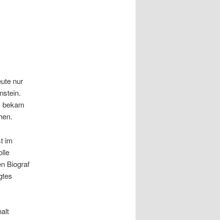
ute nur
nstein.
n, bekam
hen.
t im
lle
n Biograf
gtes
alt