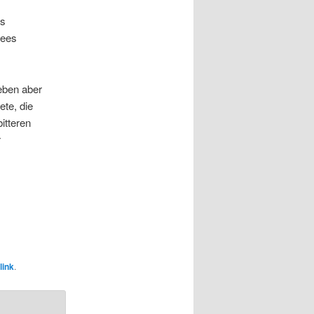
es
hees
eben aber
te, die
itteren
r
link
.