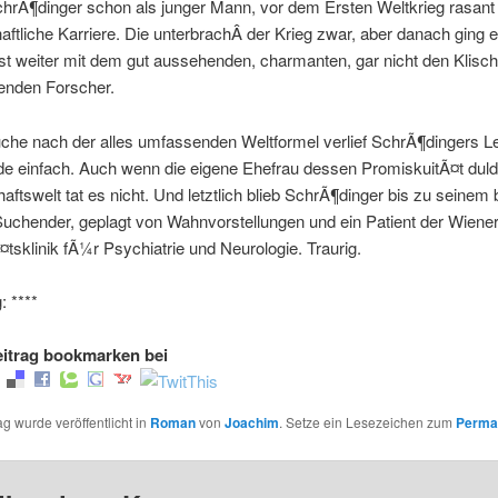
hrÃ¶dinger schon als junger Mann, vor dem Ersten Weltkrieg rasant
ftliche Karriere. Die unterbrachÂ der Krieg zwar, aber danach ging 
t weiter mit dem gut aussehenden, charmanten, gar nicht den Klisc
enden Forscher.
uche nach der alles umfassenden Weltformel verlief SchrÃ¶dingers L
de einfach. Auch wenn die eigene Ehefrau dessen PromiskuitÃ¤t dulde
ftswelt tat es nicht. Und letztlich blieb SchrÃ¶dinger bis zu seinem b
uchender, geplagt von Wahnvorstellungen und ein Patient der Wiene
¤tsklinik fÃ¼r Psychiatrie und Neurologie. Traurig.
 ****
itrag bookmarken bei
ag wurde veröffentlicht in
Roman
von
Joachim
. Setze ein Lesezeichen zum
Perma