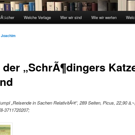
BÃ¼cher
Welche Verlage
Wer wir sind
Wie wir werten
Welc
n
Joachim
, der „SchrÃ¶dingers Katz
and
mpl „Reisende in Sachen RelativitÃ¤t“, 289 Seiten, Picus, 22,90 â‚¬
8-3711720207;