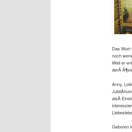
Das Wort 
noch weni
Weil er en
derÂ Ã¶ste
Anny, Lott
JubilÃ¤ums
alsÂ Einst
interessi
Liebesleb
Geboren i