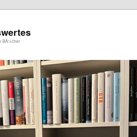
swertes
ue BÃ¼cher