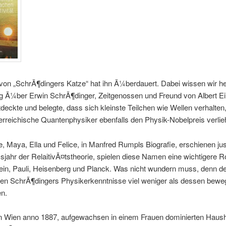
von „SchrÃ¶dingers Katze“ hat ihn Ã¼berdauert. Dabei wissen wir he
g Ã¼ber Erwin SchrÃ¶dinger, Zeitgenossen und Freund von Albert Ei
tdeckte und belegte, dass sich kleinste Teilchen wie Wellen verhalte
rreichische Quantenphysiker ebenfalls den Physik-Nobelpreis verlie
e, Maya, Ella und Felice, in Manfred Rumpls Biografie, erschienen jus
jahr der RelaitivÃ¤tstheorie, spielen diese Namen eine wichtigere Ro
ein, Pauli, Heisenberg und Planck. Was nicht wundern muss, denn de
eren SchrÃ¶dingers Physikerkenntnisse viel weniger als dessen bewe
en.
n Wien anno 1887, aufgewachsen in einem Frauen dominierten Haush