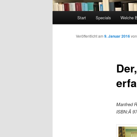
Hauptmenü
Start
Specials
Welche 
Veröffentlicht am
9. Januar 2016
vo
Der
erf
Manfred Ru
ISBN:Â 97