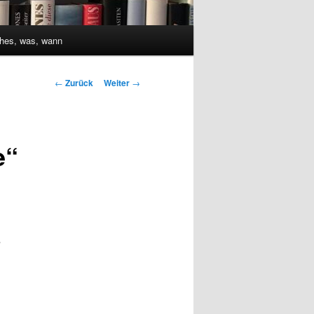
hes, was, wann
Beitrags-
←
Zurück
Weiter
→
Navigation
e“
,