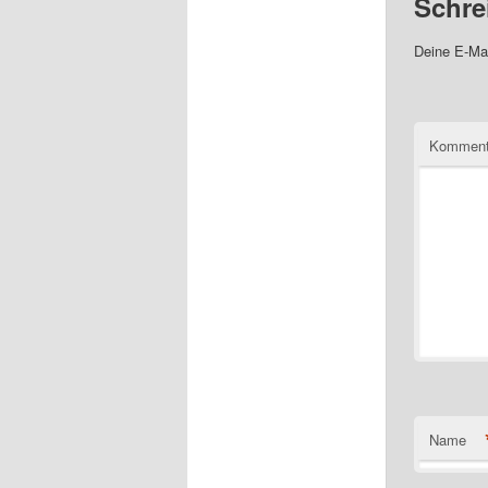
Schre
Deine E-Mai
Komment
Name