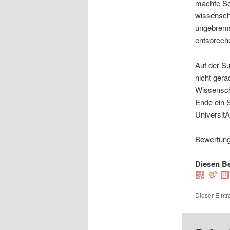
machte Sc
wissenscha
ungebrems
entsprech
Auf der S
nicht gera
Wissenscha
Ende ein S
UniversitÃ
Bewertung:
Diesen Be
Dieser Eintr