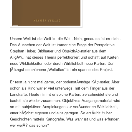
Unsere Welt ist die Welt ist die Welt. Nein, genau so ist es nicht.
Das Aussehen der Welt ist immer eine Frage der Perspektive.
Stephan Huber, Bildhauer und ObjektkÃ¼nstler aus dem
AllgÃ¤u, hat dieses Thema perfektioniert und schafft auf Karten
neue Wirklichkeiten oder durch Wirklichkeit neue Karten. Der
jÃ¼ngst erschienene „Weltatlas“ ist ein spannendes Projekt.
Er reist ja nicht mal gerne, der bodenstÃ¤ndige KÃ¼nstler. Aber
schon als Kind war er viel unterwegs, mit dem Finger aus der
Landkarte. Heute nimmt er solche Karten, zerschneidet sie und
bastelt sie wieder zusammen. Objektives Ausgangsmaterial wird
so mit subjektiven Anspielungen zur verÃ¤nderten Wirklichkeit,
einer hÃ¶chst eigenen und einzigartigen. So erzÃ¤hlt Huber
Geschichten mittels Kartografie. Was wahr ist und was erfunden,
wer weiÃŸ das schon?