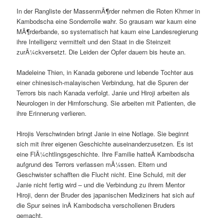
In der Rangliste der MassenmÃ¶rder nehmen die Roten Khmer in
Kambodscha eine Sonderrolle wahr. So grausam war kaum eine
MÃ¶rderbande, so systematisch hat kaum eine Landesregierung
ihre Intelligenz vermittelt und den Staat in die Steinzeit
zurÃ¼ckversetzt. Die Leiden der Opfer dauern bis heute an.
Madeleine Thien, in Kanada geborene und lebende Tochter aus
einer chinesisch-malayischen Verbindung, hat die Spuren der
Terrors bis nach Kanada verfolgt. Janie und Hiroji arbeiten als
Neurologen in der Hirnforschung. Sie arbeiten mit Patienten, die
ihre Erinnerung verlieren.
Hirojis Verschwinden bringt Janie in eine Notlage. Sie beginnt
sich mit ihrer eigenen Geschichte auseinanderzusetzen. Es ist
eine FlÃ¼chtlingsgeschichte. Ihre Familie hatteÂ Kambodscha
aufgrund des Terrors verlassen mÃ¼ssen. Eltern und
Geschwister schafften die Flucht nicht. Eine Schuld, mit der
Janie nicht fertig wird – und die Verbindung zu ihrem Mentor
Hiroji, denn der Bruder des japanischen Mediziners hat sich auf
die Spur seines inÂ Kambodscha verschollenen Bruders
gemacht.