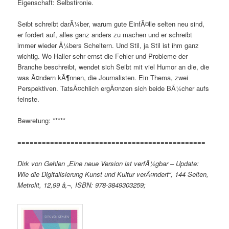
Eigenschaft: Selbstironie.
Seibt schreibt darÃ¼ber, warum gute EinfÃ¤lle selten neu sind,
er fordert auf, alles ganz anders zu machen und er schreibt
immer wieder Ã¼bers Scheitern. Und Stil, ja Stil ist ihm ganz
wichtig. Wo Haller sehr ernst die Fehler und Probleme der
Branche beschreibt, wendet sich Seibt mit viel Humor an die, die
was Ã¤ndern kÃ¶nnen, die Journalisten. Ein Thema, zwei
Perspektiven. TatsÃ¤chlich ergÃ¤nzen sich beide BÃ¼cher aufs
feinste.
Bewretung: *****
==============================================
Dirk von Gehlen „Eine neue Version ist verfÃ¼gbar – Update:
Wie die Digitalisierung Kunst und Kultur verÃ¤ndert“, 144 Seiten,
Metrolit, 12,99 â‚¬, ISBN: 978-3849303259;