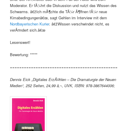
Moderator. Er fÃ¼hrt die Diskussion und nutzt das Wissen des
Schwarms. â€žIch mÃ¶chte die TÃ¼r Ã¶ffnen fÃ¼r neue
Kimabedingungenâ€œ, sagt Gehlen im Interview mit dem
Nordbayerischen Kurier
. â€žWissen verschwindet nicht, es
verÃ¤ndert sich.â€œ
Lesenswert!
Bewertung: *****
==============================================
Dennis Eick „Digitales ErzÃ¤hlen – Die Dramaturgie der Neuen
Medien“, 252 Seiten, 24,99 â‚¬, UVK, ISBN: 978-3867644006;