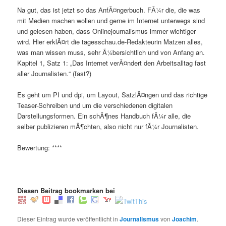
Na gut, das ist jetzt so das AnfÃ¤ngerbuch. FÃ¼r die, die was
mit Medien machen wollen und gerne im Internet unterwegs sind
und gelesen haben, dass Onlinejournalismus immer wichtiger
wird. Hier erklÃ¤rt die tagesschau.de-Redakteurin Matzen alles,
was man wissen muss, sehr Ã¼bersichtlich und von Anfang an.
Kapitel 1, Satz 1: „Das Internet verÃ¤ndert den Arbeitsalltag fast
aller Journalisten.“ (fast?)
Es geht um PI und dpi, um Layout, SatzlÃ¤ngen und das richtige
Teaser-Schreiben und um die verschiedenen digitalen
Darstellungsformen. Ein schÃ¶nes Handbuch fÃ¼r alle, die
selber publizieren mÃ¶chten, also nicht nur fÃ¼r Journalisten.
Bewertung: ****
Diesen Beitrag bookmarken bei
Dieser Eintrag wurde veröffentlicht in
Journalismus
von
Joachim
.