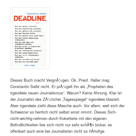
Dieses Buch macht VergnÃ¼gen. Ok, Preof. Haller mag
Constantin Seibt nicht. Er prÃ¼gelt ihn als „Propheten des
irgendwie neuen Journalismus“. Warum? Keine Ahnung. Klar ist
der Journalist des ZÃ¼richer „Tagesspiegel“ irgendwie blasiert.
Aber irgendwie zieht diese Masche auch. Vor allem, weil sich der
Schweizer so herrlich nicht selbst ernst nimmt. Dieses Sich-
nicht-wichtig-nehmen durch Koketterie mit den eigenen
Befindlichkeiten lies sich nicht nur sehr schÃ¶n locker, es
offenbart auch eine bei Journalisten nicht so hÃ¤ufige