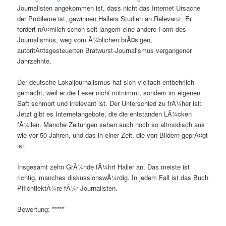
Journalisten angekommen ist, dass nicht das Internet Ursache
der Probleme ist, gewinnen Hallers Studien an Relevanz. Er
fordert nÃ¤mlich schon seit langem eine andere Form des
Journalismus, weg vom Ã¼blichen brÃ¤sigen,
autoritÃ¤tsgesteuerten Bratwurst-Journalismus vergangener
Jahrzehnte.
Der deutsche Lokaljournalismus hat sich vielfach entbehrlich
gemacht, weil er die Leser nicht mitnimmt, sondern im eigenen
Saft schmort und irrelevant ist. Der Unterschied zu frÃ¼her ist:
Jetzt gibt es Internetangebote, die die entstanden LÃ¼cken
fÃ¼llen. Manche Zeitungen sehen auch noch so altmodisch aus
wie vor 50 Jahren, und das in einer Zeit, die von Bildern geprÃ¤gt
ist.
Insgesamt zehn GrÃ¼nde fÃ¼hrt Haller an. Das meiste ist
richtig, manches diskussionswÃ¼rdig. In jedem Fall ist das Buch
PflichtlektÃ¼re fÃ¼r Journalisten.
Bewertung: *****