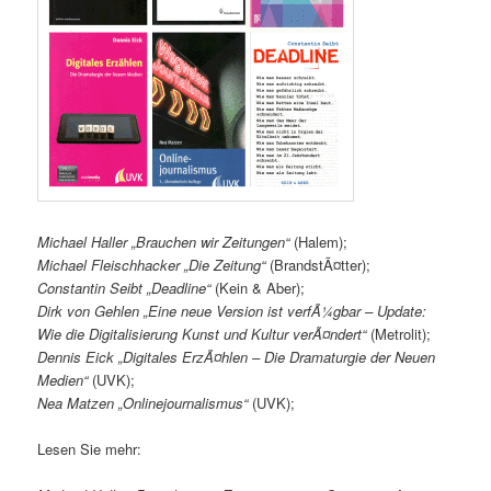
Michael Haller „Brauchen wir Zeitungen“
(Halem);
Michael Fleischhacker „Die Zeitung“
(BrandstÃ¤tter);
Constantin Seibt „Deadline“
(Kein & Aber);
Dirk von Gehlen „Eine neue Version ist verfÃ¼gbar – Update:
Wie die Digitalisierung Kunst und Kultur verÃ¤ndert“
(Metrolit);
Dennis Eick „Digitales ErzÃ¤hlen – Die Dramaturgie der Neuen
Medien“
(UVK);
Nea Matzen „Onlinejournalismus“
(UVK);
Lesen Sie mehr: