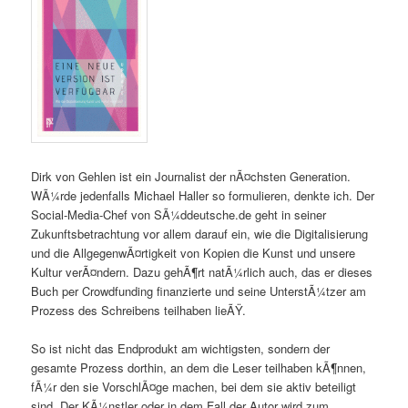
Dirk von Gehlen ist ein Journalist der nÃ¤chsten Generation.
WÃ¼rde jedenfalls Michael Haller so formulieren, denkte ich. Der
Social-Media-Chef von SÃ¼ddeutsche.de geht in seiner
Zukunftsbetrachtung vor allem darauf ein, wie die Digitalisierung
und die AllgegenwÃ¤rtigkeit von Kopien die Kunst und unsere
Kultur verÃ¤ndern. Dazu gehÃ¶rt natÃ¼rlich auch, das er dieses
Buch per Crowdfunding finanzierte und seine UnterstÃ¼tzer am
Prozess des Schreibens teilhaben lieÃŸ.
So ist nicht das Endprodukt am wichtigsten, sondern der
gesamte Prozess dorthin, an dem die Leser teilhaben kÃ¶nnen,
fÃ¼r den sie VorschlÃ¤ge machen, bei dem sie aktiv beteiligt
sind. Der KÃ¼nstler oder in dem Fall der Autor wird zum