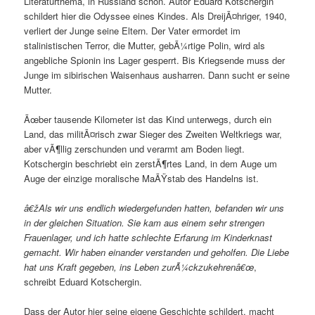
Literaturthema, in Russland schon. Autor Eduard Kotschergin
schildert hier die Odyssee eines Kindes. Als DreijÃ¤hriger, 1940,
verliert der Junge seine Eltern. Der Vater ermordet im
stalinistischen Terror, die Mutter, gebÃ¼rtige Polin, wird als
angebliche Spionin ins Lager gesperrt. Bis Kriegsende muss der
Junge im sibirischen Waisenhaus ausharren. Dann sucht er seine
Mutter.
Ãœber tausende Kilometer ist das Kind unterwegs, durch ein
Land, das militÃ¤risch zwar Sieger des Zweiten Weltkriegs war,
aber vÃ¶llig zerschunden und verarmt am Boden liegt.
Kotschergin beschriebt ein zerstÃ¶rtes Land, in dem Auge um
Auge der einzige moralische MaÃŸstab des Handelns ist.
â€žAls wir uns endlich wiedergefunden hatten, befanden wir uns
in der gleichen Situation. Sie kam aus einem sehr strengen
Frauenlager, und ich hatte schlechte Erfarung im Kinderknast
gemacht. Wir haben einander verstanden und geholfen. Die Liebe
hat uns Kraft gegeben, ins Leben zurÃ¼ckzukehrenâ€œ
,
schreibt Eduard Kotschergin.
Dass der Autor hier seine eigene Geschichte schildert, macht