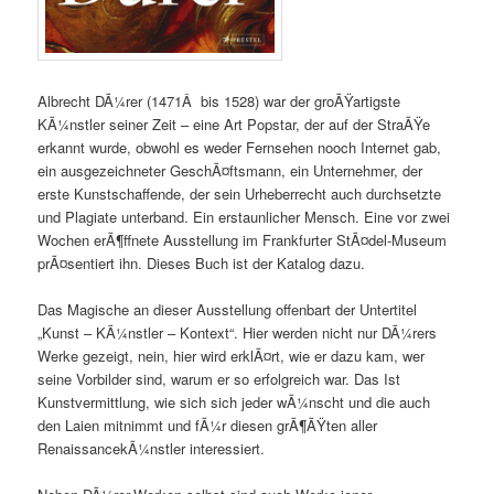
Albrecht DÃ¼rer (1471Â bis 1528) war der groÃŸartigste
KÃ¼nstler seiner Zeit – eine Art Popstar, der auf der StraÃŸe
erkannt wurde, obwohl es weder Fernsehen nooch Internet gab,
ein ausgezeichneter GeschÃ¤ftsmann, ein Unternehmer, der
erste Kunstschaffende, der sein Urheberrecht auch durchsetzte
und Plagiate unterband. Ein erstaunlicher Mensch. Eine vor zwei
Wochen erÃ¶ffnete Ausstellung im Frankfurter StÃ¤del-Museum
prÃ¤sentiert ihn. Dieses Buch ist der Katalog dazu.
Das Magische an dieser Ausstellung offenbart der Untertitel
„Kunst – KÃ¼nstler – Kontext“. Hier werden nicht nur DÃ¼rers
Werke gezeigt, nein, hier wird erklÃ¤rt, wie er dazu kam, wer
seine Vorbilder sind, warum er so erfolgreich war. Das Ist
Kunstvermittlung, wie sich sich jeder wÃ¼nscht und die auch
den Laien mitnimmt und fÃ¼r diesen grÃ¶ÃŸten aller
RenaissancekÃ¼nstler interessiert.