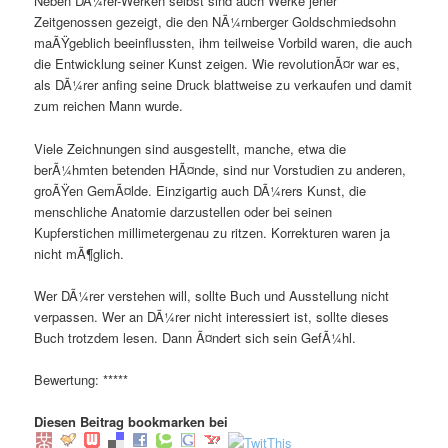
Neben DÃ¼rer-Werken selbst sind auch Werke jener
Zeitgenossen gezeigt, die den NÃ¼rnberger Goldschmiedsohn
maÃŸgeblich beeinflussten, ihm teilweise Vorbild waren, die auch
die Entwicklung seiner Kunst zeigen. Wie revolutionÃ¤r war es,
als DÃ¼rer anfing seine Druck blattweise zu verkaufen und damit
zum reichen Mann wurde.
Viele Zeichnungen sind ausgestellt, manche, etwa die
berÃ¼hmten betenden HÃ¤nde, sind nur Vorstudien zu anderen,
groÃŸen GemÃ¤lde. Einzigartig auch DÃ¼rers Kunst, die
menschliche Anatomie darzustellen oder bei seinen
Kupferstichen millimetergenau zu ritzen. Korrekturen waren ja
nicht mÃ¶glich.
Wer DÃ¼rer verstehen will, sollte Buch und Ausstellung nicht
verpassen. Wer an DÃ¼rer nicht interessiert ist, sollte dieses
Buch trotzdem lesen. Dann Ã¤ndert sich sein GefÃ¼hl.
Bewertung: *****
Diesen Beitrag bookmarken bei