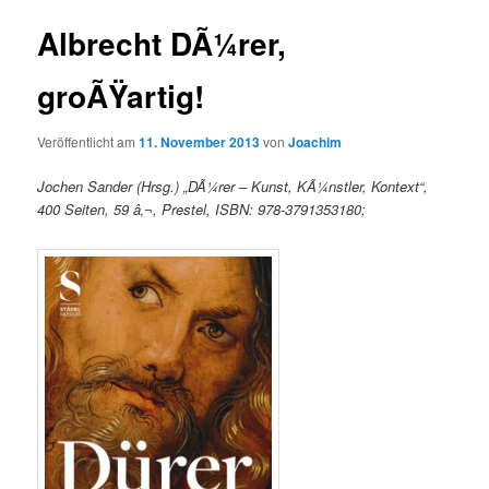
Albrecht DÃ¼rer,
groÃŸartig!
Veröffentlicht am
11. November 2013
von
Joachim
Jochen Sander (Hrsg.) „DÃ¼rer – Kunst, KÃ¼nstler, Kontext“,
400 Seiten, 59 â‚¬, Prestel, ISBN: 978-3791353180;