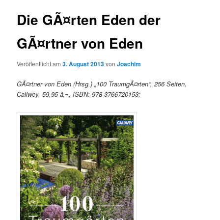
Die GÃ¤rten Eden der
GÃ¤rtner von Eden
Veröffentlicht am
3. August 2013
von
Joachim
GÃ¤rtner von Eden (Hrsg.) „100 TraumgÃ¤rten“, 256 Seiten,
Callwey, 59,95 â‚¬, ISBN: 978-3766720153;