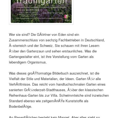
Wer sie sind? Die GÃ¤rtner von Eden sind ein
Zusammenschluss von sechzig Fachbetrieben in Deutschland,
Ã–sterreich und der Schweiz. Sie schauen mit ihren Lesern
Ã¼ber den Gartenzaun und sehen erstaunliches. Was die
Gartengestalter eint, ist ihre Vorstellung vom Garten als
lebendigem Organismus.
Was dieses groÃŸformatige Bilderbuch auszeichnet, ist die
Vielfalt der Stile und Materialien, der Ideen. Garten fÃ¼r alle
VerhÃ¤ltnisse. Das reicht vom handtuchschmalen Garten eines
sanierten GrÃ¼nderzeit-Stadthauses, Ã¼ber den klassischen
Reihenhaus-Garten bis zur Villa. Schwimmteiche sind inzwischen
Standard ebenso wie zeitgemÃ¤ÃŸe Kunststoffe als
BodenbelÃ¤ge.
An RasenflÃ¤chen besteht kein Mangel. Aber alles sieht so