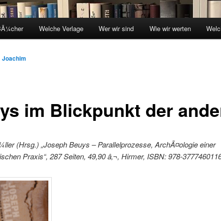
BÃ¼cher
Welche Verlage
Wer wir sind
Wie wir werten
Welc
n
Joachim
ys im Blickpunkt der ande
ller (Hrsg.) „Joseph Beuys – Parallelprozesse, ArchÃ¤ologie einer
schen Praxis“, 287 Seiten, 49,90 â‚¬, Hirmer, ISBN: 978-3777460116