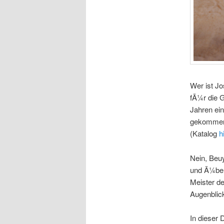
Wer ist J
fÃ¼r die G
Jahren ei
gekommen 
(Katalog
h
Nein, Beuy
und Ã¼bera
Meister de
Augenblic
In dieser