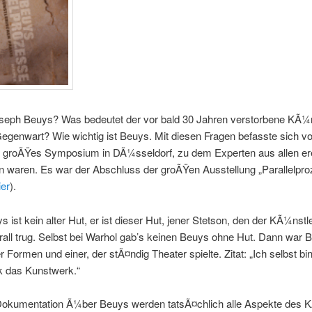
oseph Beuys? Was bedeutet der vor bald 30 Jahren verstorbene KÃ¼n
egenwart? Wie wichtig ist Beuys. Mit diesen Fragen befasste sich vo
n groÃŸes Symposium in DÃ¼sseldorf, zu dem Experten aus allen er
waren. Es war der Abschluss der groÃŸen Ausstellung „Parallelpro
ier
).
s ist kein alter Hut, er ist dieser Hut, jener Stetson, den der KÃ¼nst
ll trug. Selbst bei Warhol gab’s keinen Beuys ohne Hut. Dann war 
r Formen und einer, der stÃ¤ndig Theater spielte. Zitat: „Ich selbst bi
k das Kunstwerk.“
 Dokumentation Ã¼ber Beuys werden tatsÃ¤chlich alle Aspekte des 