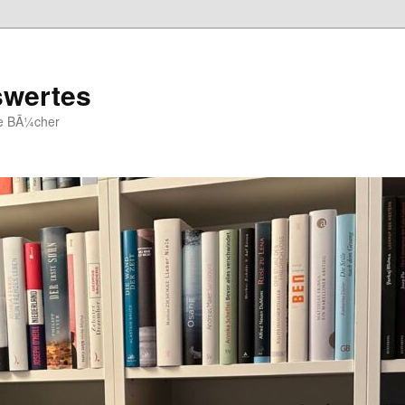
swertes
ue BÃ¼cher