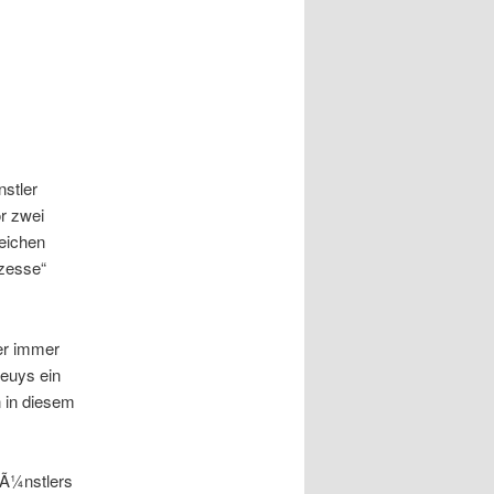
stler
r zwei
eichen
zesse“
ler immer
Beuys ein
n in diesem
KÃ¼nstlers