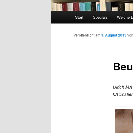
Hauptmenü
Start
Specials
Welche 
Veröffentlicht am
1. August 2013
vo
Beu
Ulrich MÃ¼
kÃ¼nstleri