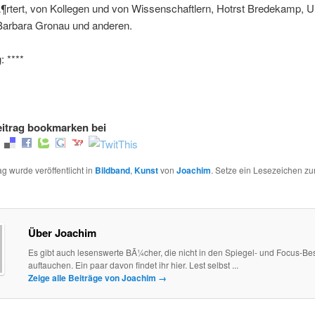
rtert, von Kollegen und von Wissenschaftlern, Hotrst Bredekamp, Ul
Barbara Gronau und anderen.
 ****
itrag bookmarken bei
ag wurde veröffentlicht in
Bildband
,
Kunst
von
Joachim
. Setze ein Lesezeichen z
Über Joachim
Es gibt auch lesenswerte BÃ¼cher, die nicht in den Spiegel- und Focus-Best
auftauchen. Ein paar davon findet ihr hier. Lest selbst ...
Zeige alle Beiträge von Joachim
→