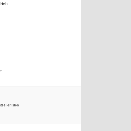
rich
um
sellerlisten