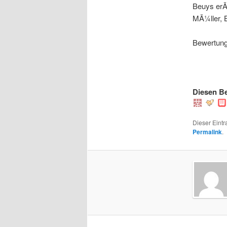
Beuys erÃ¶
MÃ¼ller, 
Bewertung:
Diesen Be
Dieser Eintr
Permalink
.