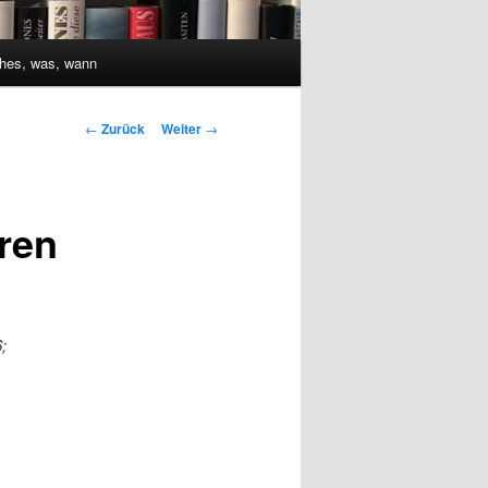
hes, was, wann
Beitrags-
←
Zurück
Weiter
→
Navigation
ren
;