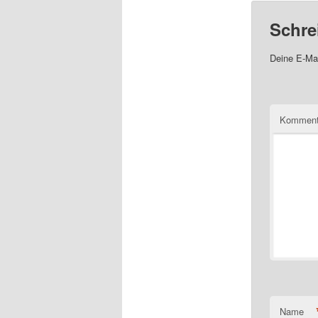
Schre
Deine E-Mai
Komment
Name