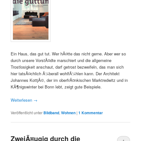
Ein Haus, das gut tut. Wer hÃ¤tte das nicht gerne. Aber wer so
durch unsere VorstÃ¤dte marschiert und die allgemeine
Trostlosigkeit anschaut, darf getrost bezweifeln, das man sich
hier tatsÃ¤chlich Ã¼berall wohlfÃ¼hlen kann. Der Architekt
Johannes KottjÃ©, der im oberfrÃ¤nkischen Marktredwitz und in
KÃ¶nigswinter bei Bonn lebt, zeigt gute Beispiele.
Weiterlesen
→
Veröffentlicht unter
Bildband
,
Wohnen
|
1
Kommentar
ZweiÃ¤ugig durch die
1