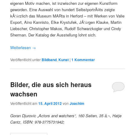
eigenen Motiv machen, ist inzwischen zur eigenen Kunstform
geworden. Eine Auswahl von hundert SelbstportrÃ¤ts zeigte
kÃ¼rzlich das Museum MARta in Herford – mit Werken von Valie
Export, Aino Kannisto, Elke Krystufek, JÃ¼rgen Klauke, Martin
Liebscher, Christopher Makos, Rudolf Schwarzkogler und Cindy
Sherman. Der Katalog der Ausstellung lohnt sich.
Weiterlesen
→
Veröffentlicht unter
Bildband
,
Kunst
|
1
Kommentar
Bilder, die aus sich heraus
wachsen
Veröffentlicht am
15. April 2012
von
Joachim
Ð¸ÐºÐ¾Ð½Ð¾Ð¿Ð¸Ñ
Goran Djurovic „Actors and watchers“, 160 Seiten, 35 â‚¬, Hatje
Cantz, ISBN: 978-3775731942;