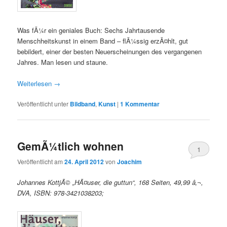
Was fÃ¼r ein geniales Buch: Sechs Jahrtausende
Menschheitskunst in einem Band – flÃ¼ssig erzÃ¤hlt, gut
bebildert, einer der besten Neuerscheinungen des vergangenen
Jahres. Man lesen und staune.
Weiterlesen
→
Veröffentlicht unter
Bildband
,
Kunst
|
1
Kommentar
GemÃ¼tlich wohnen
1
Veröffentlicht am
24. April 2012
von
Joachim
Johannes KottjÃ© „HÃ¤user, die guttun“, 168 Seiten, 49,99 â‚¬,
DVA, ISBN: 978-3421038203;