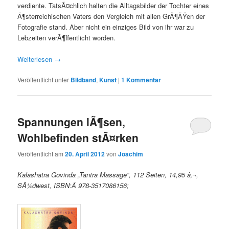
verdiente. TatsÃ¤chlich halten die Alltagsbilder der Tochter eines
Ã¶sterreichischen Vaters den Vergleich mit allen GrÃ¶ÃŸen der
Fotografie stand. Aber nicht ein einziges Bild von ihr war zu
Lebzeiten verÃ¶ffentlicht worden.
Weiterlesen
→
Veröffentlicht unter
Bildband
,
Kunst
|
1
Kommentar
Spannungen lÃ¶sen,
Wohlbefinden stÃ¤rken
Veröffentlicht am
20. April 2012
von
Joachim
Kalashatra Govinda „Tantra Massage“, 112 Seiten, 14,95 â‚¬,
SÃ¼dwest, ISBN:Â 978-3517086156;