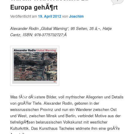
Europa gehÃ¶rt
Veröffentlicht am
19. April 2012
von
Joachim
Alexander Rodin „Global Warning“, 95 Seiten, 35 â‚¬, Hatje
Cantz, ISBN: 978-3775732727;Â
Was fÃ¼r dÃ¼stere Bilder, voll mythischer Allegorien und Details
von groÃŸer Tiefe. Alexander Rodin, geboren in der
weissrussischen Provinz und nun ein Wanderer zwischen Ost
und West, zwischen Minsk und Berlin, verbindet Motive aus der
tiefreligiÃ¶sen belarussischen Volkskunst mit westlicher
Kulturkritik. Das Kunsthaus Tacheles widmete ihm eine groÃŸe