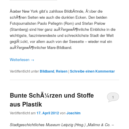
Ãœber New York gibt’s zahllose BildbÃ¤nde, Ã¼ber die
schÃ¶nen Seiten wie auch die dunklen Ecken. Den beiden
Fotojournalisten Paolo Pellegrin (Rom) und Stefan Pielow
(Starnberg) sind hier ganz auÃŸergewÃ¶hnliche Einblicke in die
wichtigste, faszinierendeste und schrecklichste Stadt der Welt
geglÃ¼ckt, vor allem auch von der Seeseite – wieder mal ein
auÃŸergewÃ¶hnlicher Mare-Bildband.
Weiterlesen
→
Veröffentlicht unter
Bildband
,
Reisen
|
Schreibe einen Kommentar
Bunte SchÃ¼rzen und Stoffe
1
aus Plastik
Veröffentlicht am
17. April 2012
von
Joachim
Stadtgeschichtliches Museum Leipzig (Hrsg.) „Malimo & Co. –