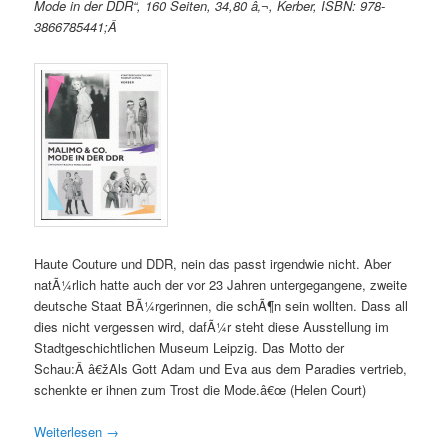
Mode in der DDR“, 160 Seiten, 34,80 â‚¬, Kerber, ISBN: 978-
3866785441;Â
Haute Couture und DDR, nein das passt irgendwie nicht. Aber
natÃ¼rlich hatte auch der vor 23 Jahren untergegangene, zweite
deutsche Staat BÃ¼rgerinnen, die schÃ¶n sein wollten. Dass all
dies nicht vergessen wird, dafÃ¼r steht diese Ausstellung im
Stadtgeschichtlichen Museum Leipzig. Das Motto der
Schau:Â â€žAls Gott Adam und Eva aus dem Paradies vertrieb,
schenkte er ihnen zum Trost die Mode.â€œ (Helen Court)
Weiterlesen
→