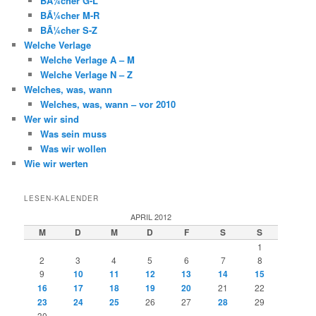
BÃ¼cher G-L
BÃ¼cher M-R
BÃ¼cher S-Z
Welche Verlage
Welche Verlage A – M
Welche Verlage N – Z
Welches, was, wann
Welches, was, wann – vor 2010
Wer wir sind
Was sein muss
Was wir wollen
Wie wir werten
LESEN-KALENDER
APRIL 2012
M
D
M
D
F
S
S
1
2
3
4
5
6
7
8
9
10
11
12
13
14
15
16
17
18
19
20
21
22
23
24
25
26
27
28
29
30