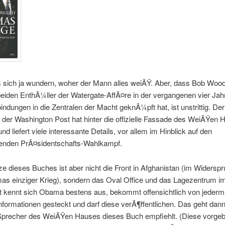
sich ja wundern, woher der Mann alles weiÃŸ. Aber, dass Bob Woo
beiden EnthÃ¼ller der Watergate-AffÃ¤re in der vergangenen vier Ja
indungen in die Zentralen der Macht geknÃ¼pft hat, ist unstrittig. Der
der Washington Post hat hinter die offizielle Fassade des WeiÃŸen
nd liefert viele interessante Details, vor allem im Hinblick auf den
enden PrÃ¤sidentschafts-Wahlkampf.
e dieses Buches ist aber nicht die Front in Afghanistan (im Widers
mas einziger Krieg), sondern das Oval Office und das Lagezentrum 
t kennt sich Obama bestens aus, bekommt offensichtlich von jeder
formationen gesteckt und darf diese verÃ¶ffentlichen. Das geht dann
Sprecher des WeiÃŸen Hauses dieses Buch empfiehlt. (Diese vorgeb