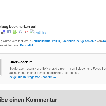
itrag bookmarken bei
ag wurde veröffentlicht in
Journalismus
,
Politik
,
Sachbuch
,
Zeitgeschichte
von
Jo
esezeichen zum
Permalink
.
Über Joachim
Es gibt auch lesenswerte BÃ¼cher, die nicht in den Spiegel- und Focus-Best
auftauchen. Ein paar davon findet ihr hier. Lest selbst ...
Zeige alle Beiträge von Joachim
→
ibe einen Kommentar