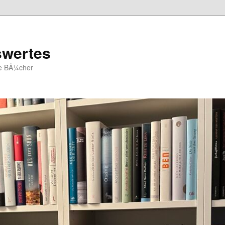
swertes
ue BÃ¼cher