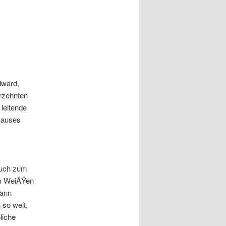
dward,
hrzehnten
 leitende
 Hauses
pruch zum
im WeiÃŸen
mann
 so weit,
liche