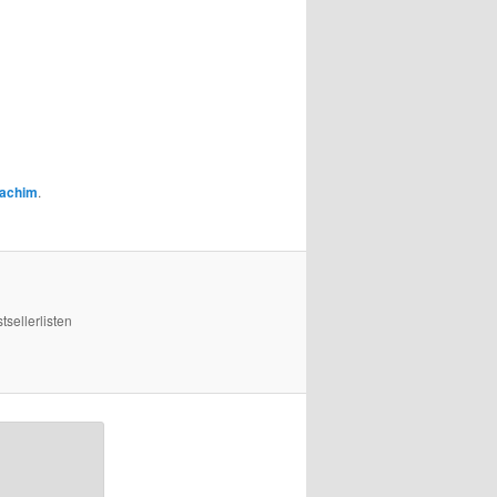
achim
.
sellerlisten