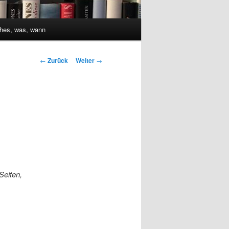
hes, was, wann
Beitrags-
←
Zurück
Weiter
→
Navigation
Seiten,