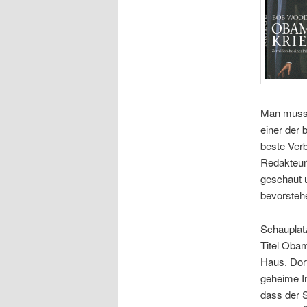
Man muss 
einer der 
beste Verb
Redakteur 
geschaut u
bevorsteh
Schauplatz
Titel Oba
Haus. Dor
geheime In
dass der 