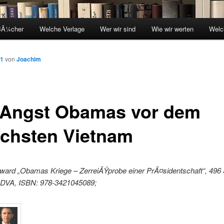
BÃ¼cher
Welche Verlage
Wer wir sind
Wie wir werten
Welc
11
von
Joachim
 Angst Obamas vor dem
chsten Vietnam
ard „Obamas Kriege – ZerreiÃŸprobe einer PrÃ¤sidentschaft“, 496 
, DVA, ISBN: 978-3421045089;