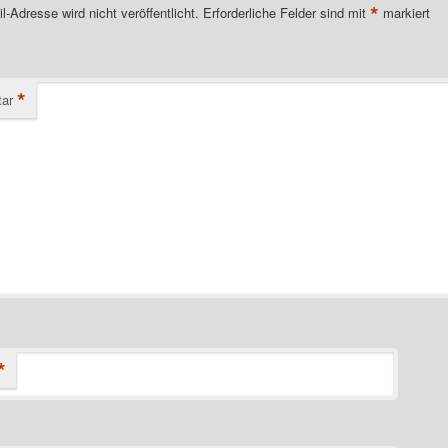
*
l-Adresse wird nicht veröffentlicht.
Erforderliche Felder sind mit
markiert
*
ar
*