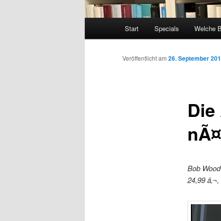
Hauptmenü
Start
Specials
Welche 
Veröffentlicht am
26. September 20
Die
nÃ¤
Bob Woodw
24,99 â‚¬