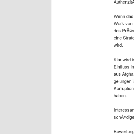
Authenzit
Wenn das n
Werk von 
des PrÃ¤s
eine Strat
wird.
Klar wird
Einfluss 
aus Afghan
gelungen i
Korruption
haben.
Interessan
schÃ¤digen
Bewertung: