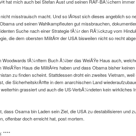
Ã¤t hat mich auch bei Stefan Aust und seinen RAF-BÃ¼chern immer 
icht misstrauisch macht. Und so lÃ¤sst sich dieses angeblich so ne
Obama und seinen Wahlkampfleuten gut missbrauchen, dokumentier
identen Suche nach einer Strategie fÃ¼r den RÃ¼ckzug vom Hindu
egie, die dem obersten MilitÃ¤r der USA bisweilen nicht so recht a
 in Woodwards fÃ¼nftem Buch Ã¼ber das WeiÃŸe Haus auch, welch
im WeiÃŸen Haus die MilitÃ¤rs haben und dass Obama bisher keinen
istan zu finden scheint. Stattdessen droht ein zweites Vietnam, weil
st, die SicherheitskrÃ¤fte in dem anarchischen Land wiederaufzubaue
 weiterhin grassiert und auch die US-VerbÃ¼ndeten kein wirkliches I
t, dass Osama bin Laden sein Ziel, die USA zu destabilisieren und z
, offenbar doch erreicht hat, post mortem.
 ****