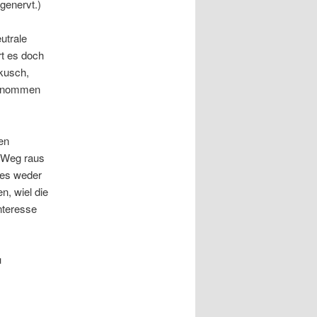
genervt.)
utrale
t es doch
kusch,
bgenommen
en
 Weg raus
 es weder
n, wiel die
nteresse
u