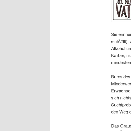
Sie erinne
einfÃ¤llt)
Alkohol u
Kaliber, n
mindestens
Burnsides
Minderwert
Erwachsen
sich nicht
Suchtprobl
den Weg d
Das Grauen