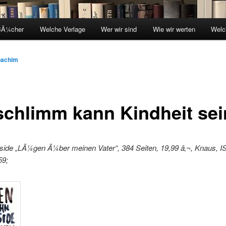
BÃ¼cher
Welche Verlage
Wer wir sind
Wie wir werten
Welc
oachim
schlimm kann Kindheit sei
side „LÃ¼gen Ã¼ber meinen Vater“, 384 Seiten, 19,99 â‚¬, Knaus, I
59;