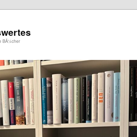
swertes
ue BÃ¼cher