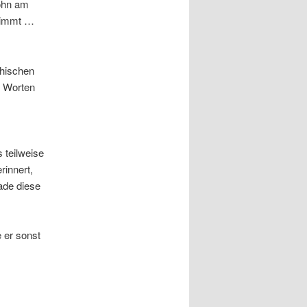
Sohn am
 nimmt …
chischen
t Worten
 teilweise
rinnert,
ade diese
e er sonst