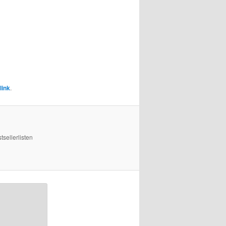
link
.
sellerlisten