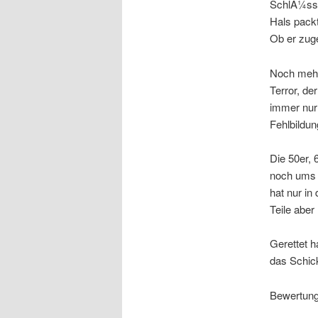
SchlÃ¼ssel
Hals pack
Ob er zug
Noch mehr
Terror, de
immer nur
Fehlbildung
Die 50er, 
noch ums p
hat nur in
Teile abe
Gerettet h
das Schick
Bewertung: