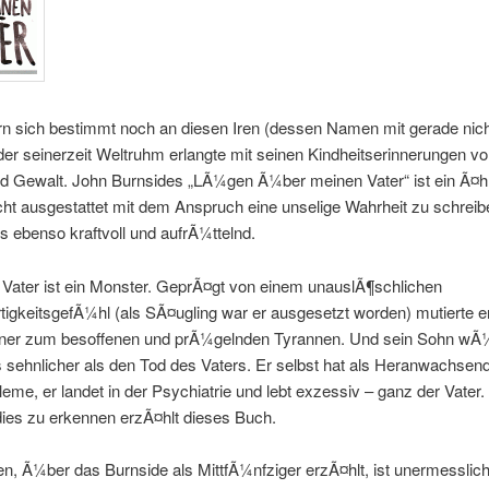
rn sich bestimmt noch an diesen Iren (dessen Namen mit gerade nic
, der seinerzeit Weltruhm erlangte mit seinen Kindheitserinnerungen v
nd Gewalt. John Burnsides „LÃ¼gen Ã¼ber meinen Vater“ ist ein Ã¤h
icht ausgestattet mit dem Anspruch eine unselige Wahrheit zu schreib
 ebenso kraftvoll und aufrÃ¼ttelnd.
 Vater ist ein Monster. GeprÃ¤gt von einem unauslÃ¶schlichen
igkeitsgefÃ¼hl (als SÃ¤ugling war er ausgesetzt worden) mutierte er
er zum besoffenen und prÃ¼gelnden Tyrannen. Und sein Sohn wÃ
s sehnlicher als den Tod des Vaters. Er selbst hat als Heranwachsen
eme, er landet in der Psychiatrie und lebt exzessiv – ganz der Vater
ies zu erkennen erzÃ¤hlt dieses Buch.
, Ã¼ber das Burnside als MittfÃ¼nfziger erzÃ¤hlt, ist unermesslich