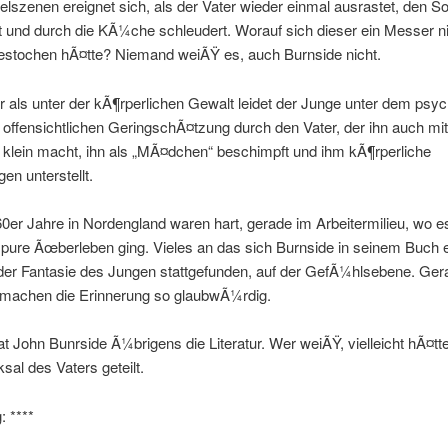
szenen ereignet sich, als der Vater wieder einmal ausrastet, den 
t und durch die KÃ¼che schleudert. Worauf sich dieser ein Messer
estochen hÃ¤tte? Niemand weiÃŸ es, auch Burnside nicht.
 als unter der kÃ¶rperlichen Gewalt leidet der Junge unter dem psy
r offensichtlichen GeringschÃ¤tzung durch den Vater, der ihn auch mi
 klein macht, ihn als „MÃ¤dchen“ beschimpft und ihm kÃ¶rperliche
en unterstellt.
60er Jahre in Nordengland waren hart, gerade im Arbeitermilieu, wo es
ure Ãœberleben ging. Vieles an das sich Burnside in seinem Buch e
 der Fantasie des Jungen stattgefunden, auf der GefÃ¼hlsebene. Ger
r machen die Erinnerung so glaubwÃ¼rdig.
at John Bunrside Ã¼brigens die Literatur. Wer weiÃŸ, vielleicht hÃ¤tt
sal des Vaters geteilt.
 ****