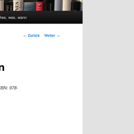
hes, was, wann
Beitrags-
←
Zurück
Weiter
→
Navigation
n
SBN: 978-