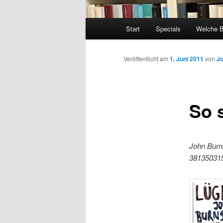
Hauptmenü
Start
Specials
Welche 
Veröffentlicht am
1. Juni 2011
von
J
So 
John Burn
38135031