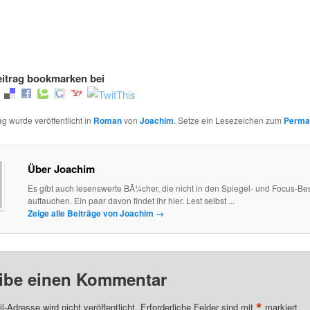
itrag bookmarken bei
ag wurde veröffentlicht in
Roman
von
Joachim
. Setze ein Lesezeichen zum
Perma
Über Joachim
Es gibt auch lesenswerte BÃ¼cher, die nicht in den Spiegel- und Focus-Best
auftauchen. Ein paar davon findet ihr hier. Lest selbst ...
Zeige alle Beiträge von Joachim
→
ibe einen Kommentar
*
l-Adresse wird nicht veröffentlicht.
Erforderliche Felder sind mit
markiert