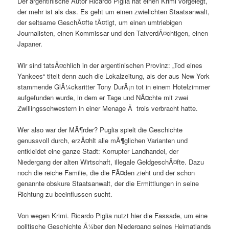
Der argentinische Autor Ricardo Piglia hat einen Krimi vorgelegt,
der mehr ist als das. Es geht um einen zwielichten Staatsanwalt,
der seltsame GeschÃ¤fte tÃ¤tigt, um einen umtriebigen
Journalisten, einen Kommissar und den TatverdÃ¤chtigen, einen
Japaner.
Wir sind tatsÃ¤chlich in der argentinischen Provinz: „Tod eines
Yankees“ titelt denn auch die Lokalzeitung, als der aus New York
stammende GlÃ¼cksritter Tony DurÃ¡n tot in einem Hotelzimmer
aufgefunden wurde, in dem er Tage und NÃ¤chte mit zwei
Zwillingsschwestern in einer Menage Ã trois verbracht hatte.
Wer also war der MÃ¶rder? Puglia spielt die Geschichte
genussvoll durch, erzÃ¤hlt alle mÃ¶glichen Varianten und
entkleidet eine ganze Stadt: Korrupter Landhandel, der
Niedergang der alten Wirtschaft, illegale GeldgeschÃ¤fte. Dazu
noch die reiche Familie, die die FÃ¤den zieht und der schon
genannte obskure Staatsanwalt, der die Ermittlungen in seine
Richtung zu beeinflussen sucht.
Von wegen Krimi. Ricardo Piglia nutzt hier die Fassade, um eine
politische Geschichte Ã¼ber den Niedergang seines Heimatlands