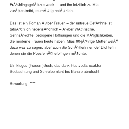
FrÃ¼hlingsgefÃ¼hle weckt – und ihn letztlich zu Mia
zurÃ¼cktreibt, reumÃ¼tig natÃ¼rlich.
Das ist ein Roman Ã¼ber Frauen – der untreue GefÃ¤hrte ist
tatsÃ¤chlich nebensÃ¤chlich – Ã¼ber WÃ¼nsche,
SehnsÃ¼chte, betrogene Hoffnungen und die MÃ¶glichkeiten,
die moderne Frauen heute haben. Mias 90-jÃ¤hrige Mutter weiÃŸ
dazu was zu sagen, aber auch die SchÃ¼lerinnen der Dichterin,
denen sie die Poesie nÃ¤herbringen mÃ¶chte.
Ein kluges (Frauen-)Buch, das dank Hustvedts exakter
Beobachtung und Schreibe nicht ins Banale abrutscht.
Bewertung: ****