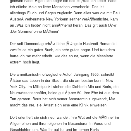
gelesen habe. Eigentlich sogar die beste: „Was ich liebte“ habe
ich etliche Male an liebe Menschen verschenkt. Das ist
allerdings Fluch und Segen zugleich: Denn alles was die mit Paul
AusterÂ verheiratete New Yorkerin seither verÃ¶ffentlichte, kam
an „Was ich liebte“ nicht annÃ¤hernd heran. Das gilt auch fÃ¼r
„Der Sommer ohne MÃ¤nner“.
Der seit Donnerstag erhÃ¤ltliche jÃ¼ngste Hustvedt-Roman ist
zweifellos ein gutes Buch, ein sehr gutes sogar. Und trotzdem
hatte ich mir mehr erhofft, wie das so ist, wenn die Messlatte
extrem hoch liegt.
Die amerikanisch-norwegische Autor, Jahrgang 1955, schreibt
Ã¼ber das Leben in der Stadt, die sie am besten kennt. New
York City. Im Mittelpunkt stehen die Dichterin Mia und Boris, ein
Neurowissenschaftler, beide gut Ã¼ber 50. Ihre Ehe ist aus dem
Tritt geraten. Boris hat sich seiner Assistentin zugewandt, Mia
macht das irre, sie lÃ¤sst sich eine eine Klinik einweisen.
Dort orientiert sie sich neu, wandelt ihre Wut auf die MÃ¤nner im
Allgemeinen und ihren eigenen im Besonderen in Verse und
Geschichten um. Was ihr gut tut und im fernen Boris