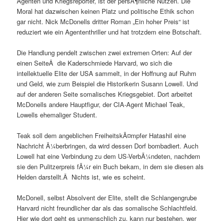
Agenten und Kriegsreporter, ist der persÃ¶nliche Nutzen. Die
Moral hat dazwischen keinen Platz und politische Ethik schon
gar nicht. Nick McDonells dritter Roman „Ein hoher Preis“ ist
reduziert wie ein Agententhriller und hat trotzdem eine Botschaft.
Die Handlung pendelt zwischen zwei extremen Orten: Auf der
einen SeiteÂ die Kaderschmiede Harvard, wo sich die
intellektuelle Elite der USA sammelt, in der Hoffnung auf Ruhm
und Geld, wie zum Beispiel die Historikerin Susann Lowell. Und
auf der anderen Seite somalisches Kriegsgebiet. Dort arbeitet
McDonells andere Hauptfigur, der CIA-Agent Michael Teak,
Lowells ehemaliger Student.
Teak soll dem angeblichen FreiheitskÃ¤mpfer Hatashil eine
Nachricht Ã¼berbringen, da wird dessen Dorf bombadiert. Auch
Lowell hat eine Verbindung zu dem US-VerbÃ¼ndeten, nachdem
sie den Pulitzerpreis fÃ¼r ein Buch bekam, in dem sie diesen als
Helden darstellt.Â Nichts ist, wie es scheint.
McDonell, selbst Absolvent der Elite, stellt die Schlangengrube
Harvard nicht freundlicher dar als das somalische Schlachtfeld.
Hier wie dort geht es unmenschlich zu, kann nur bestehen, wer