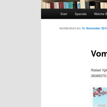
Hauptmenü
Start
Specials
Welche 
Veröffentlicht am
15. November 201
Vom
Rafael Ygl
36089370