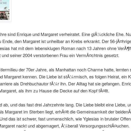
hre sind Enrique und Margaret verheiratet. Eine glÃ¼ckliche Ehe. Nu
zu Ende, den Margaret ist unheilbar an Krebs erkrankt. Der 56-jÃ¤hri
lesias hat mit dem lebensklugen Roman nach 13 Jahren ohne VerÃ¶ff
t und seiner 2004 verstorbenen Frau ein VermÃ¤chtnis gesetzt.
ermilieu der 70er Jahre, als Manhattan noch Charme hatte, lernten 
d Margaret kennen. Die Liebe ist stÃ¼rmisch, es folgen Heirat, ein 
Karriere als Drehbuchautor fÃ¼r ihn. Der Alltag hat sie gefangen. Enri
argaret, als ihm zu Hause die Decke auf den Kopf fÃ¤llt.
d ab, und das fast drei Jahrzehnte lang. Die Liebe bleibt eine Liebe, 
ls Margaret im Sterben liegt, erhÃ¤lt die Gemeinsamkeit der beidenÂ
d das ist schwer, fast unmenschlich, wie Yglesias in brutaler Offen
 Margaret nackt und abgemagert, Ã¼berall VersorgungsschlÃ¤uchen.