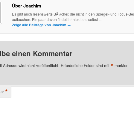
Über Joachim
Es gibt auch lesenswerte BÃ¼cher, die nicht in den Spiegel- und Focus-Best
auftauchen. Ein paar davon findet ihr hier. Lest selbst ...
Zeige alle Beiträge von Joachim
→
ibe einen Kommentar
*
l-Adresse wird nicht veröffentlicht.
Erforderliche Felder sind mit
markiert
*
ar