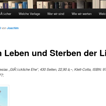
BÃ¼cher
Welche Verlage
Wer wir sind
Wie wir werten
Welc
0
von
Joachim
 Leben und Sterben der L
esias „GlÃ¼ckliche Ehe“, 430 Seiten, 22,90 â‚¬, Klett-Cotta, ISBN: 9
77;