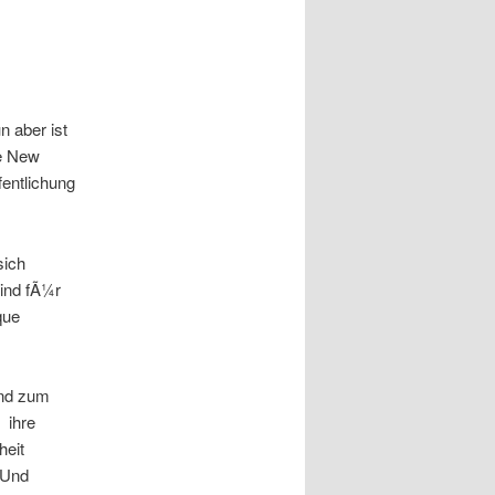
n aber ist
ge New
entlichung
sich
Kind fÃ¼r
que
und zum
 ihre
heit
 Und