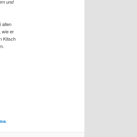
ern und
 allen
 wie er
n Kitsch
n.
link
.