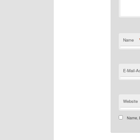
Name
E-Mail-A
Website
Name, E