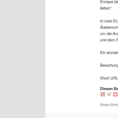
Enrique bl
lieben“
.
In zwei Er
Ãœberschn
um die An
und dem Fe
Ein wunder
Bewertung:
Short URL f
Diesen Be
Dieser Eintr