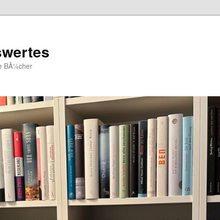
swertes
ue BÃ¼cher