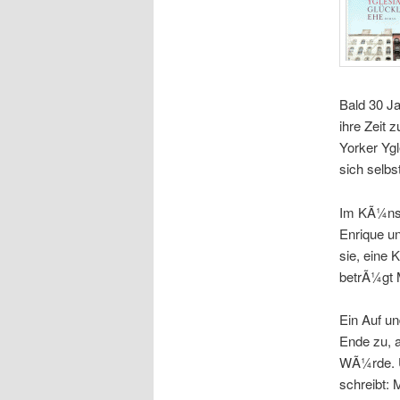
Bald 30 Ja
ihre Zeit 
Yorker Yg
sich selbs
Im KÃ¼nstl
Enrique un
sie, eine 
betrÃ¼gt M
Ein Auf un
Ende zu, a
WÃ¼rde. Un
schreibt: