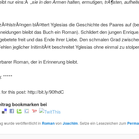
eibt nur eins:Â
„sie in den Armen halten, ermutigen, trÃ¶sten, aufheit
zÃ¤hlstrÃ¤ngen blÃ¤ttert Yglesias die Geschichte des Paares auf (bei
eidungen bleibt das Buch ein Roman). Schildert den jungen Enrique,
gebetete freit und das Ende ihrer Liebe. Den schmalen Grad zwische
hlen jeglicher InitimitÃ¤t beschreitet Yglesias ohne einmal zu stolper
barer Roman, der in Erinnerung bleibt.
 *****
or this post: http://bit.ly/90fhdC
itrag bookmarken bei
ag wurde veröffentlicht in
Roman
von
Joachim
. Setze ein Lesezeichen zum
Perma