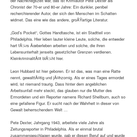
der Nachkriegszeit war, das ist Krimiautor Pete Dexter als
Chronist der 70-er und 80-er Jahre: Ein dunkler, penibel
recherchierender Autor, der sich den Menschen im Schatten
widmet. Das eine wie das andere, groÃŸartige Literatur.
„God’s Pocket“, Gottes Handtasche, ist ein Stadtteil von
Philadelphia. Hier leben lauter kleine Leute, solche, die entweder
hart fÃ¼rs Ãœberleben arbeiten und solche, die ihren
Lebensunterhalt jenseits gesetzlicher Grenzen verdienen.
KleinkriminalitÃ¤t blÃ¼ht hier.
Leon Hubbard ist hier geboren. Er ist das, was man eine Ratte
nennt, gewalttÃ¤tig und jÃ¤hzornig. Als er eines Tages ermordet
wird, ist niemand traurig. Dass hinter dem angeblichen
Arbeitsunfall mehr steckt, das glauben nur die Mutter des
Ermordeten und ein Reporter namens Richard Shellburn, auch so
eine gefallene Figur. Er sucht nach der Wahrheit in dieser von
Gewalt beherrschendem Welt …
Pete Dexter, Jahrgang 1943, arbeitete viele Jahre als
Zeitungsreporter in Philadelphia. Als er einmal brutal
zusammengeschlagen wurde, gab er diesen Beruf auf und wurde