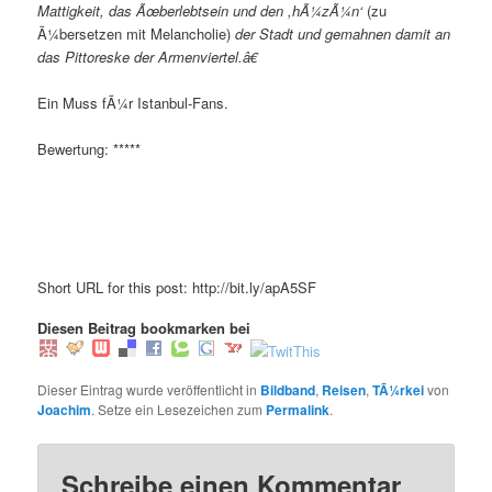
Mattigkeit, das Ãœberlebtsein und den ,hÃ¼zÃ¼n‘
(zu
Ã¼bersetzen mit Melancholie)
der Stadt und gemahnen damit an
das Pittoreske der Armenviertel.â€
Ein Muss fÃ¼r Istanbul-Fans.
Bewertung: *****
Short URL for this post: http://bit.ly/apA5SF
Diesen Beitrag bookmarken bei
Dieser Eintrag wurde veröffentlicht in
Bildband
,
Reisen
,
TÃ¼rkei
von
Joachim
. Setze ein Lesezeichen zum
Permalink
.
Schreibe einen Kommentar