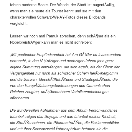
fahren moderne Boote. Der Wandel der Stadt ist augenfÃ¤llig,
wenn man sie heute als Tourist kennt und sie mit den
charaktervollen Schwarz-WeiÃŸ-Fotos dieses Bildbands
vergleicht.
Lassen wir noch mal Pamuk sprechen, denn schÃ¶ner als ein
NobelpreistrÃ¤ger kann man es nicht schreiben:
„Mit poetischer Empfindsamkeit hat Ara GÃ¼ler es insbesondere
vermocht, in den fÃ¼nfziger und sechziger Jahren jene ganz
eigene Stimmung einzufangen, die sich ergab, als der Glanz der
Vergangenheit nur noch als schwacher Schein herÃ¼berglomm
und die Banken, GeschÃ¤ftshÃ¤user und StaatsgebÃ¤ude, die
von den EuropÃ¤isierungsbestrebungen des Osmanischen
Reiches zeugten, unÃ¼bersehbare Verfallserscheinungen
offenbarten.
Die wundervollen Aufnahmen aus dem Album
Verschwundenes
Istanbul
zeigen das Beyoglu und das Istanbul meiner Kindheit,
die StraÃŸenbahnen, die PflasterstraÃŸen, die Reklameschilder,
und mit ihrer SchwarzweiÃŸatmosphÃ¤re betonen sie die