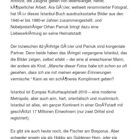
Antlitze, die Zeugnis geben von lebenslanger, harter,
kÃ¶rperlicher Arbeit. Ara GÃ¼ler, weltweit renommierter Fotograf,
hat fÃ¼r dieses Istanbul-Buch ausdrucksstarke Bilder aus den
1940-er bis 1980-er Jahren zusammengestellt, und
NobelpreistrÃ¤ger Orhan Pamuk bringt dazu eine
LiebeserklÃ¤rung an seine Heimatstadt.
Der inzwischen 82-jÃ¤hrige GÃ¼ler und Pamuk sind kongeniale
Partner. Denn beide haben das lÃ¤ngst vergangene Istanbul, das
die Bilder zeigen, selbst erlebt – der eine al erwachsener Mann,
der andere als Kind.
„Manche dieser Fotos habe ich schon so oft
gesehen, dass ich sie mit meinen eigenen Erinnerungen
vermische.“
Kann es ein schÃ¶neres Kompliment geben?
Istanbul ist Europas Kulturhauptstadt 2010 – eine moderne
Metropole, aber auch arm, hart, orientalisch und muslimisch.
Istanbul ist alles, ein ganzer Kontinent in einer GroÃŸstadt mit
geschÃ¤tzt 17 Millionen Einwohnern (nur zwei Drittel sind
registriert).
Es gibt sie auch heute noch, die Fischer am Bosporus. Aber
entweder angeln sie als Hobby am Goldenen Horn, oder sie