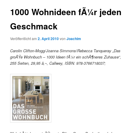
1000 Wohnideen fÃ¼r jeden
Geschmack
Veröffentlicht am
2. April 2010
von
Joachim
Carolin Clifton-Mogg/Joanna Simmons
/
Rebecca Tanqueray „Das
groÃŸe Wohnbuch – 1000 Ideen fÃ¼r ein schÃ¶neres Zuhause“,
255 Seiten, 29,95 â‚¬, Callwey, ISBN: 978-3766718037;