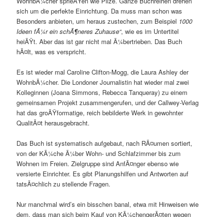
WohnbÃ¼cher sprieÃŸen wie Pilze. Ganze Buchreihen drehen
sich um die perfekte Einrichtung. Da muss man schon was
Besonders anbieten, um heraus zustechen, zum Beispiel
1000
Ideen fÃ¼r ein schÃ¶neres Zuhause“
, wie es im Untertitel
heiÃŸt. Aber das ist gar nicht mal Ã¼bertrieben. Das Buch
hÃ¤lt, was es verspricht.
Es ist wieder mal Caroline Clifton-Mogg, die Laura Ashley der
WohnbÃ¼cher. Die Londoner Journalistin hat wieder mal zwei
Kolleginnen (Joana Simmons, Rebecca Tanqueray) zu einem
gemeinsamen Projekt zusammengerufen, und der Callwey-Verlag
hat das groÃŸformatige, reich bebilderte Werk in gewohnter
QualitÃ¤t herausgebracht.
Das Buch ist systematisch aufgebaut, nach RÃ¤umen sortiert,
von der KÃ¼che Ã¼ber Wohn- und Schlafzimmer bis zum
Wohnen im Freien. Zielgruppe sind AnfÃ¤nger ebenso wie
versierte Einrichter. Es gibt Planungshilfen und Antworten auf
tatsÃ¤chlich zu stellende Fragen.
Nur manchmal wird’s ein bisschen banal, etwa mit Hinweisen wie
dem, dass man sich beim Kauf von KÃ¼chengerÃ¤ten wegen