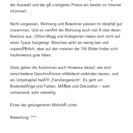
der Auswahl und der gÃ¼nstigeren Preise am besten im Internet
informiert.
Nicht vergessen, Wohnung und Bewohner passen im Idealfall gut
zusammen. Und so verrÃ¤t die Wohnung auch viel Ã¼ber deren
Besitzer aus. Clifton-Mogg und Kolleginnen haben sich nicht auf
einen Typus festgelegt. Manches wirkt ein wenig leer und
unpersÃ¶nlich, aber auf den meisten der 700 Bilder finden sich
haufenweise gute Ideen.
Stets geben die Autorinnen auch Hinweise darauf, wie sich
verschiedene GeschmÃ¤cker stilbildend verbinden lassen, und
ein Unterkapitel heiÃŸt „Familiengerecht“. Es geht um
BodenbelÃ¤ge und Farben, MÃ¶bel und Dekoration – sehr
umfassend, sehr vielseitig.
Eines der gelungensten WohnbÃ¼cher.
Bewertung: ****