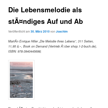
Die Lebensmelodie als
stÃ¤ndiges Auf und Ab
Veröffentlicht am
30. März 2010
von
Joachim
MartÃ­n Enrique Hiller „Die Melodie ihres Lebens“, 311 Seiten,
11,95 â‚¬, Book on Demand (Vertrieb Ã¼ber shop.1-2-buch.de),
ISBN: 978-3940445698;