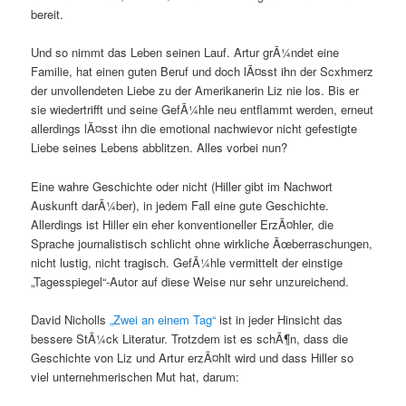
bereit.
Und so nimmt das Leben seinen Lauf. Artur grÃ¼ndet eine
Familie, hat einen guten Beruf und doch lÃ¤sst ihn der Scxhmerz
der unvollendeten Liebe zu der Amerikanerin Liz nie los. Bis er
sie wiedertrifft und seine GefÃ¼hle neu entflammt werden, erneut
allerdings lÃ¤sst ihn die emotional nachwievor nicht gefestigte
Liebe seines Lebens abblitzen. Alles vorbei nun?
Eine wahre Geschichte oder nicht (Hiller gibt im Nachwort
Auskunft darÃ¼ber), in jedem Fall eine gute Geschichte.
Allerdings ist Hiller ein eher konventioneller ErzÃ¤hler, die
Sprache journalistisch schlicht ohne wirkliche Ãœberraschungen,
nicht lustig, nicht tragisch. GefÃ¼hle vermittelt der einstige
„Tagesspiegel“-Autor auf diese Weise nur sehr unzureichend.
David Nicholls
„Zwei an einem Tag“
ist in jeder Hinsicht das
bessere StÃ¼ck Literatur. Trotzdem ist es schÃ¶n, dass die
Geschichte von Liz und Artur erzÃ¤hlt wird und dass Hiller so
viel unternehmerischen Mut hat, darum: