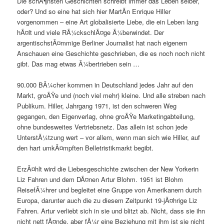
Die schÃ¶nsten Geschichten schreibt immer das Leben selber,
oder? Und so eine hat sich hier MartÃ­n Enrique Hiller
vorgenommen – eine Art globalisierte Liebe, die ein Leben lang
hÃ¤lt und viele RÃ¼ckschlÃ¤ge Ã¼berwindet. Der
argentischstÃ¤mmige Berliner Journalist hat nach eigenem
Anschauen eine Geschichte geschrieben, die es noch noch nicht
gibt. Das mag etwas Ã¼bertrieben sein …
90.000 BÃ¼cher kommen in Deutschland jedes Jahr auf den
Markt, groÃŸe und (noch viel mehr) kleine. Und alle streben nach
Publikum. Hiller, Jahrgang 1971, ist den schweren Weg
gegangen, den Eigenverlag, ohne groÃŸe Marketingabteilung,
ohne bundesweites Vertriebsnetz. Das allein ist schon jede
UnterstÃ¼tzung wert – vor allem, wenn man sich wie Hiller, auf
den hart umkÃ¤mpften Belletristikmarkt begibt.
ErzÃ¤hlt wird die Liebesgeschichte zwischen der New Yorkerin
Liz Fahren und dem DÃ¤nen Artur Blohm. 1951 ist Blohm
ReisefÃ¼hrer und begleitet eine Gruppe von Amerikanern durch
Europa, darunter auch die zu diesem Zeitpunkt 19-jÃ¤hrige Liz
Fahren. Artur verliebt sich in sie und blitzt ab. Nicht, dass sie ihn
nicht nett fÃ¤nde, aber fÃ¼r eine Beziehung mit ihm ist sie nicht