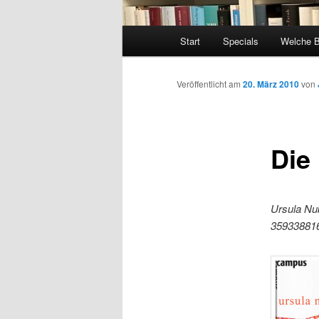
Hauptmenü
Start
Specials
Welche 
Veröffentlicht am
20. März 2010
von
Die
Ursula Nub
35933881