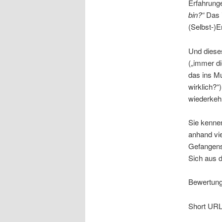
Erfahrunge
bin?“
Das 
(Selbst-)E
Und dieses
(„immer di
das ins Mu
wirklich?“
wiederkeh
Sie kennen
anhand vie
Gefangense
Sich aus d
Bewertung:
Short URL 