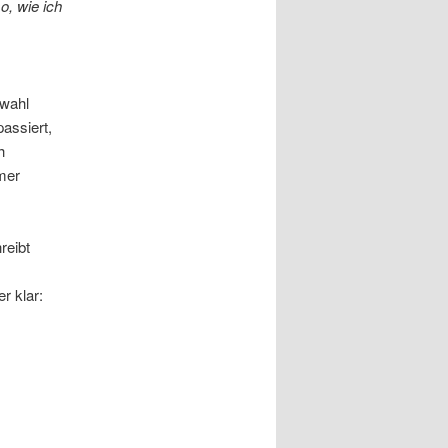
o, wie ich
rwahl
assiert,
h
mmer
reibt
r klar: