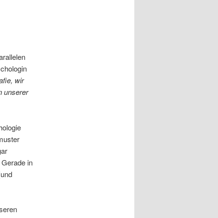
rallelen
ychologin
fie, wir
n unserer
hologie
smuster
gar
 Gerade in
(und
nseren