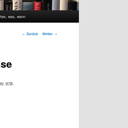
hes, was, wann
Beitrags-
←
Zurück
Weiter
→
Navigation
sse
BN: 978-