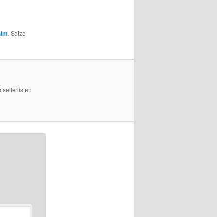
him
. Setze
sellerlisten