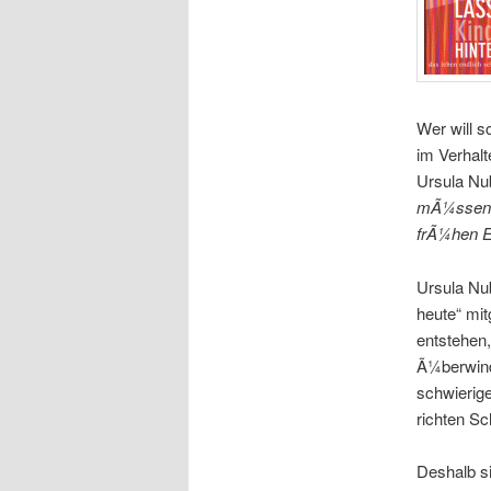
Wer will s
im Verhalt
Ursula Nu
mÃ¼ssen a
frÃ¼hen E
Ursula Nub
heute“ mit
entstehen,
Ã¼berwinde
schwierige
richten Sc
Deshalb si