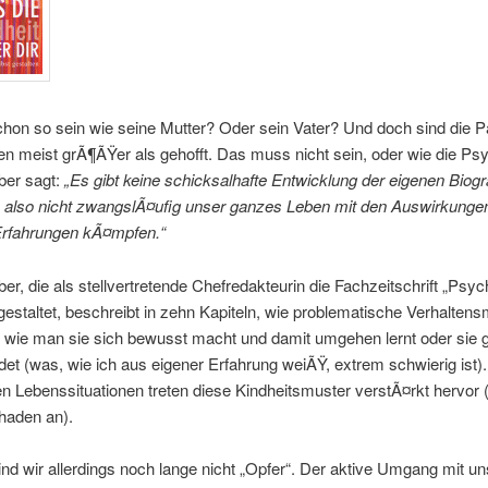
chon so sein wie seine Mutter? Oder sein Vater? Und doch sind die Pa
en meist grÃ¶ÃŸer als gehofft. Das muss nicht sein, oder wie die Ps
ber sagt:
„Es gibt keine schicksalhafte Entwicklung der eigenen Biogra
lso nicht zwangslÃ¤ufig unser ganzes Leben mit den Auswirkunge
rfahrungen kÃ¤mpfen.“
er, die als stellvertretende Chefredakteurin die Fachzeitschrift „Psyc
gestaltet, beschreibt in zehn Kapiteln, wie problematische Verhalten
 wie man sie sich bewusst macht und damit umgehen lernt oder sie 
t (was, wie ich aus eigener Erfahrung weiÃŸ, extrem schwierig ist).
n Lebenssituationen treten diese Kindheitsmuster verstÃ¤rkt hervor 
haden an).
nd wir allerdings noch lange nicht „Opfer“. Der aktive Umgang mit u