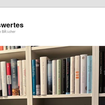
swertes
ue BÃ¼cher