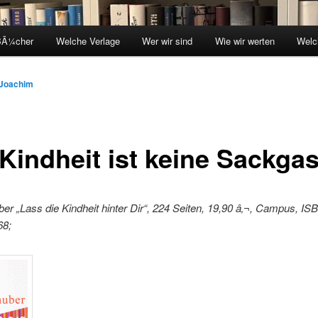
BÃ¼cher
Welche Verlage
Wer wir sind
Wie wir werten
Welc
Joachim
 Kindheit ist keine Sackga
er „Lass die Kindheit hinter Dir“, 224 Seiten, 19,90 â‚¬, Campus, IS
68;