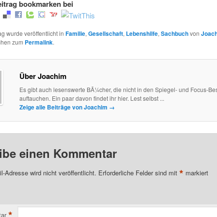
itrag bookmarken bei
ag wurde veröffentlicht in
Familie
,
Gesellschaft
,
Lebenshilfe
,
Sachbuch
von
Joac
ichen zum
Permalink
.
Über Joachim
Es gibt auch lesenswerte BÃ¼cher, die nicht in den Spiegel- und Focus-Best
auftauchen. Ein paar davon findet ihr hier. Lest selbst ...
Zeige alle Beiträge von Joachim
→
ibe einen Kommentar
*
l-Adresse wird nicht veröffentlicht.
Erforderliche Felder sind mit
markiert
*
ar