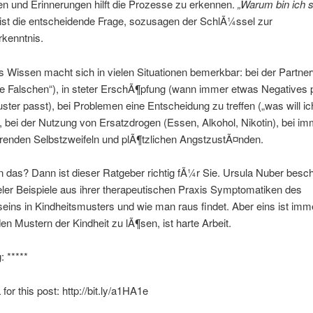
n und Erinnerungen hilft die Prozesse zu erkennen.
„Warum bin ich s
ist die entscheidende Frage, sozusagen der SchlÃ¼ssel zur
rkenntnis.
 Wissen macht sich in vielen Situationen bemerkbar: bei der Partne
e Falschen“), in steter ErschÃ¶pfung (wann immer etwas Negatives p
ster passt), bei Problemen eine Entscheidung zu treffen („was will ic
), bei der Nutzung von Ersatzdrogen (Essen, Alkohol, Nikotin), bei i
renden Selbstzweifeln und plÃ¶tzlichen AngstzustÃ¤nden.
 das? Dann ist dieser Ratgeber richtig fÃ¼r Sie. Ursula Nuber besch
ler Beispiele aus ihrer therapeutischen Praxis Symptomatiken des
ins in Kindheitsmusters und wie man raus findet. Aber eins ist imme
en Mustern der Kindheit zu lÃ¶sen, ist harte Arbeit.
 *****
for this post: http://bit.ly/a1HA1e