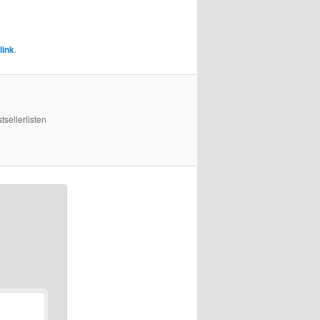
link
.
sellerlisten