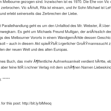
n Melbourne gezogen sind. Inzwischen ist es 1970. Die Ehe von Vic 
t zerbrochen. Vic sÃ¤uft, Rita ist einsam, und ihr Sohn Michael ist Le
nd erlebt seinerseits das Zerbrechen der Liebe.
rt Parallelhandlung geht es um den Unfalltod des Mr. Webster, Ã¼ber
hinwegkam. Es geht um Michaels Freund Mulligan, der anlÃ¤sslich de
gs des Melbourner Vororts in einem WandgemÃ¤lde dessen Geschic
n soll – auch in diesem Akt spieÃŸbÃ¼rgerlicher GroÃŸmannssucht z
elen der neuen Welt und des alten Europas.
nes Buch, das mehr Ã¶ffentliche Aufmerksamkeit verdient hÃ¤tte, e
e, aber feine MÃ¼nchner Verlag mit dem schÃ¶nen Namen Liebeskind
 *****
or this post: http://bit.ly/blMeoq