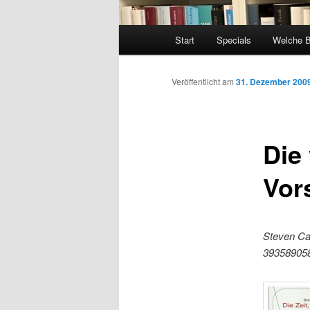
Hauptmenü
Start
Specials
Welche 
Veröffentlicht am
31. Dezember 200
Die 
Vor
Steven Car
39358905