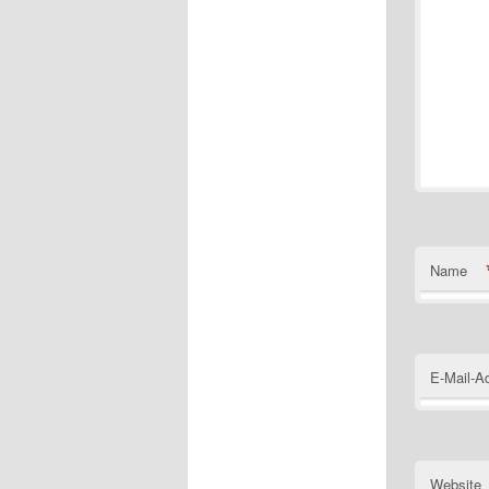
Name
E-Mail-A
Website