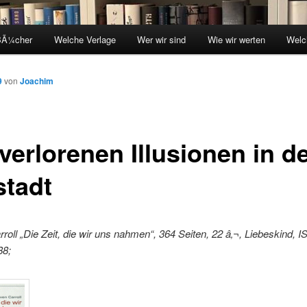
BÃ¼cher
Welche Verlage
Wer wir sind
Wie wir werten
Welc
9
von
Joachim
verlorenen Illusionen in d
stadt
roll „Die Zeit, die wir uns nahmen“, 364 Seiten, 22 â‚¬, Liebeskind, 
88;