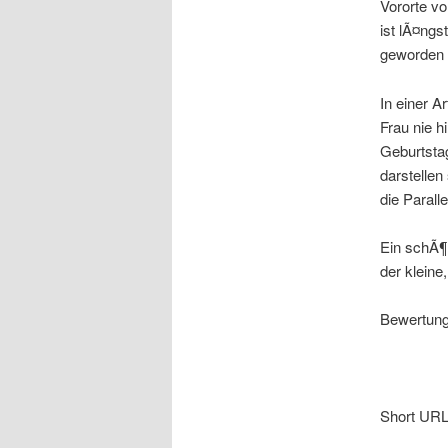
Vororte vo
ist lÃ¤ngs
geworden u
In einer A
Frau nie 
Geburtsta
darstelle
die Parall
Ein schÃ¶
der klein
Bewertung:
Short URL f