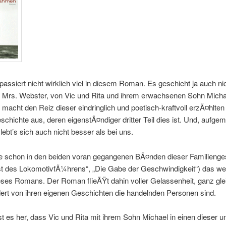
 passiert nicht wirklich viel in diesem Roman. Es geschieht ja auch nic
 Mrs. Webster, von Vic und Rita und ihrem erwachsenen Sohn Micha
macht den Reiz dieser eindringlich und poetisch-kraftvoll erzÃ¤hlten
schichte aus, deren eigenstÃ¤ndiger dritter Teil dies ist. Und, aufgem
 lebt’s sich auch nicht besser als bei uns.
wie schon in den beiden voran gegangenen BÃ¤nden dieser Familienge
st des LokomotivfÃ¼hrens“, „Die Gabe der Geschwindigkeit“) das we
ses Romans. Der Roman flieÃŸt dahin voller Gelassenheit, ganz gle
ert von ihren eigenen Geschichten die handelnden Personen sind.
st es her, dass Vic und Rita mit ihrem Sohn Michael in einen dieser u