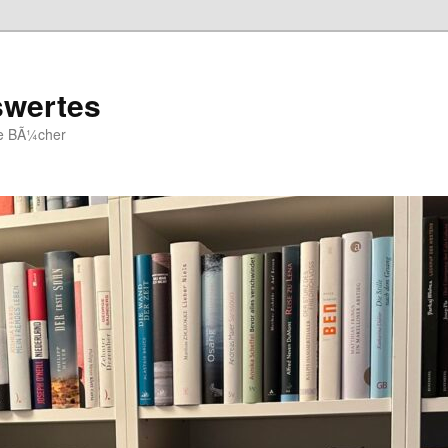
swertes
ue BÃ¼cher