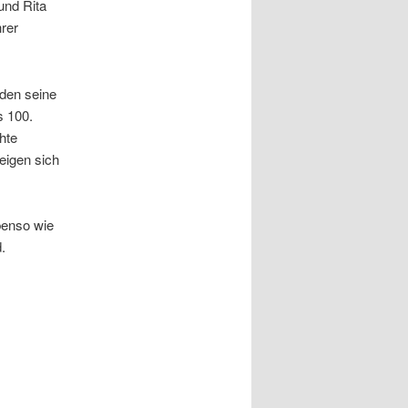
und Rita
hrer
 den seine
s 100.
hte
eigen sich
benso wie
.