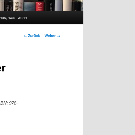
hes, was, wann
Beitrags-
←
Zurück
Weiter
→
Navigation
er
ISBN: 978-