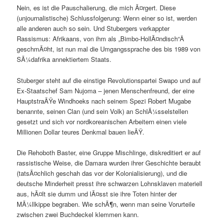
Nein, es ist die Pauschalierung, die mich Ã¤rgert. Diese
(unjournalistische) Schlussfolgerung: Wenn einer so ist, werden
alle anderen auch so sein. Und Stubergers verkappter
Rassismus: Afrikaans, von ihm als „Bimbo-HollÃ¤ndisch“Â
geschmÃ¤ht, ist nun mal die Umgangssprache des bis 1989 von
SÃ¼dafrika annektiertem Staats.
Stuberger steht auf die einstige Revolutionspartei Swapo und auf
Ex-Staatschef Sam Nujoma – jenen Menschenfreund, der eine
HauptstraÃŸe Windhoeks nach seinem Spezi Robert Mugabe
benannte, seinen Clan (und sein Volk) an SchlÃ¼sselstellen
gesetzt und sich vor nordkoreanischen Arbeitern einen viele
Millionen Dollar teures Denkmal bauen lieÃŸ.
Die Rehoboth Baster, eine Gruppe Mischlinge, diskreditiert er auf
rassistische Weise, die Damara wurden ihrer Geschichte beraubt
(tatsÃ¤chlich geschah das vor der Kolonialisierung), und die
deutsche Minderheit presst ihre schwarzen Lohnsklaven materiell
aus, hÃ¤lt sie dumm und lÃ¤sst sie ihre Toten hinter der
MÃ¼llkippe begraben. Wie schÃ¶n, wenn man seine Vorurteile
zwischen zwei Buchdeckel klemmen kann.