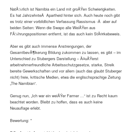
NatÃ¼rlich ist Namibia ein Land mit groÃŸen Schwierigkeiten.
Es hat JahrzehnteÂ Apartheid hinter sich. Auch heute noch gibt
es trotz einer vorbildlichen Verfassung Rassismus -Â aber auf
beiden Seiten: Wenn die Swapo alle WeiÃŸen aus
FÃ¼hrungspositionen entfernt, ist das auch kein StÃ¤rkebeweis.
Aber es gibt auch immense Anstrengungen, der
GesamtbevÃ¶lkerung Bildung zukommen zu lassen, es gibt – im
Unterschied zu Stubergers Darstellung – Ã¤uÃŸerst
arbeitnehmerfreundliche Arbeitsschutzgesetze, starke, Streik
bereite Gewerkschaften und vor allem (auch das glaubt Stuberger
nicht) freie, kritische Medien, etwa die englischsprachige Zeitung
„The Namibian“.
Genug nun, „Ich war ein weiÃŸer Farmer …“ ist zu Recht kaum
beachtet worden. Bleibt zu hoffen, dass es auch keine
Neuauflage erlebt.
Bewertung: *