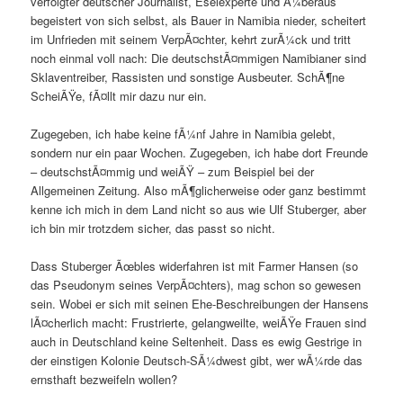
verfolgter deutscher Journalist, Eselexperte und Ã¼beraus
begeistert von sich selbst, als Bauer in Namibia nieder, scheitert
im Unfrieden mit seinem VerpÃ¤chter, kehrt zurÃ¼ck und tritt
noch einmal voll nach: Die deutschstÃ¤mmigen Namibianer sind
Sklaventreiber, Rassisten und sonstige Ausbeuter. SchÃ¶ne
ScheiÃŸe, fÃ¤llt mir dazu nur ein.
Zugegeben, ich habe keine fÃ¼nf Jahre in Namibia gelebt,
sondern nur ein paar Wochen. Zugegeben, ich habe dort Freunde
– deutschstÃ¤mmig und weiÃŸ – zum Beispiel bei der
Allgemeinen Zeitung. Also mÃ¶glicherweise oder ganz bestimmt
kenne ich mich in dem Land nicht so aus wie Ulf Stuberger, aber
ich bin mir trotzdem sicher, das passt so nicht.
Dass Stuberger Ãœbles widerfahren ist mit Farmer Hansen (so
das Pseudonym seines VerpÃ¤chters), mag schon so gewesen
sein. Wobei er sich mit seinen Ehe-Beschreibungen der Hansens
lÃ¤cherlich macht: Frustrierte, gelangweilte, weiÃŸe Frauen sind
auch in Deutschland keine Seltenheit. Dass es ewig Gestrige in
der einstigen Kolonie Deutsch-SÃ¼dwest gibt, wer wÃ¼rde das
ernsthaft bezweifeln wollen?