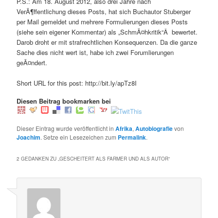
P.S.: Am 18. August 2012, also drei Jahre nach
VerÃ¶ffentlichung dieses Posts, hat sich Buchautor Stuberger
per Mail gemeldet und mehrere Formulierungen dieses Posts
(siehe sein eigener Kommentar) als „SchmÃ¤hkritik“Â bewertet.
Darob droht er mit strafrechtlichen Konsequenzen. Da die ganze
Sache dies nicht wert ist, habe ich zwei Forumlierungen
geÃ¤ndert.
Short URL for this post: http://bit.ly/apTz8I
Diesen Beitrag bookmarken bei
Dieser Eintrag wurde veröffentlicht in
Afrika
,
Autobiografie
von
Joachim
. Setze ein Lesezeichen zum
Permalink
.
2 GEDANKEN ZU „
GESCHEITERT ALS FARMER UND ALS AUTOR
“