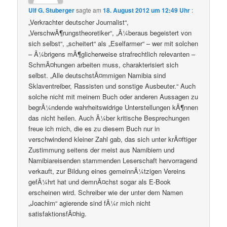
Ulf G. Stuberger
sagte am
18. August 2012 um 12:49 Uhr
:
„Verkrachter deutscher Journalist“,
„VerschwÃ¶rungstheoretiker“, „Ã¼beraus begeistert von
sich selbst“, „scheitert“ als „Eselfarmer“ – wer mit solchen
– Ã¼brigens mÃ¶glicherweise strafrechtlich relevanten –
SchmÃ¤hungen arbeiten muss, charakterisiert sich
selbst. „Alle deutschstÃ¤mmigen Namibia sind
Sklaventreiber, Rassisten und sonstige Ausbeuter.“ Auch
solche nicht mit meinem Buch oder anderen Aussagen zu
begrÃ¼ndende wahrheitswidrige Unterstellungen kÃ¶nnen
das nicht heilen. Auch Ã¼ber kritische Besprechungen
freue ich mich, die es zu diesem Buch nur in
verschwindend kleiner Zahl gab, das sich unter krÃ¤ftiger
Zustimmung seitens der meist aus Namibiern und
Namibiareisenden stammenden Leserschaft hervorragend
verkauft, zur Bildung eines gemeinnÃ¼tzigen Vereins
gefÃ¼hrt hat und demnÃ¤chst sogar als E-Book
erscheinen wird. Schreiber wie der unter dem Namen
„Joachim“ agierende sind fÃ¼r mich nicht
satisfaktionsfÃ¤hig.